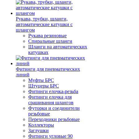
Рукава, трубки, шланги,
автоматические катушки с
шлангом
Рукава резиновые
Спиральные шланги
Шланги на автоматических
катушках
Фитинги для пневматических
линий
Муфты БРС
Штуцеры БРС
Фитинги елочка-резьба
Фитинги елочка для
сращивания шлангов
Футорки и соединители
резьбовые
Переходники резьбовые
Коллекторы
Заглушки
Фитинги угловые 90