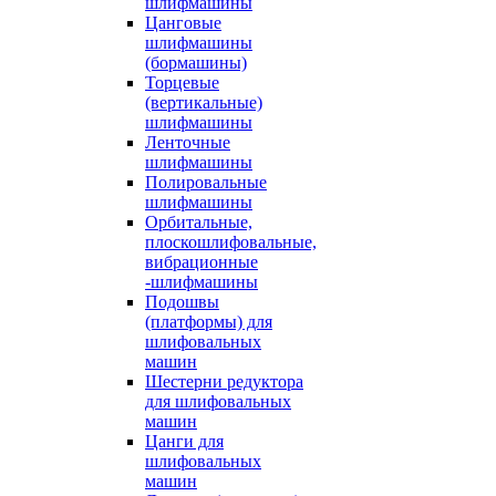
шлифмашины
Цанговые
шлифмашины
(бормашины)
Торцевые
(вертикальные)
шлифмашины
Ленточные
шлифмашины
Полировальные
шлифмашины
Орбитальные,
плоскошлифовальные,
вибрационные
-шлифмашины
Подошвы
(платформы) для
шлифовальных
машин
Шестерни редуктора
для шлифовальных
машин
Цанги для
шлифовальных
машин