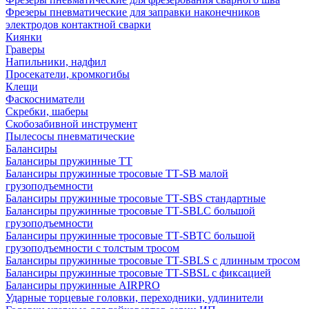
Фрезеры пневматические для заправки наконечников
электродов контактной сварки
Киянки
Граверы
Напильники, надфил
Просекатели, кромкогибы
Клещи
Фаскосниматели
Скребки, шаберы
Скобозабивной инструмент
Пылесосы пневматические
Балансиры
Балансиры пружинные TT
Балансиры пружинные тросовые ТТ-SB малой
грузоподъемности
Балансиры пружинные тросовые ТТ-SBS стандартные
Балансиры пружинные тросовые ТТ-SBLC большой
грузоподъемности
Балансиры пружинные тросовые ТТ-SBTC большой
грузоподъемности с толстым тросом
Балансиры пружинные тросовые ТТ-SBLS с длинным тросом
Балансиры пружинные тросовые ТТ-SBSL с фиксацией
Балансиры пружинные AIRPRO
Ударные торцевые головки, переходники, удлинители