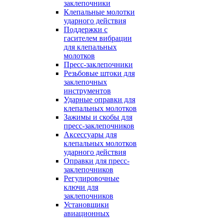
заклепочники
Клепальные молотки
ударного действия
Поддержки с
гасителем вибрации
для клепальных
молотков
Пресс-заклепочники
Резьбовые штоки для
заклепочных
инструментов
Ударные оправки для
клепальных молотков
Зажимы и скобы для
пресс-заклепочников
Аксессуары для
клепальных молотков
ударного действия
Оправки для пресс-
заклепочников
Регулировочные
ключи для
заклепочников
Установщики
авиационных