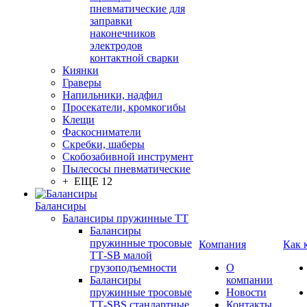
пневматические для
заправки
наконечников
электродов
контактной сварки
Киянки
Граверы
Напильники, надфил
Просекатели, кромкогибы
Клещи
Фаскосниматели
Скребки, шаберы
Скобозабивной инструмент
Пылесосы пневматические
+ ЕЩЕ 12
Балансиры
Балансиры пружинные TT
Балансиры
пружинные тросовые
Компания
Как 
ТТ-SB малой
грузоподъемности
О
Балансиры
компании
пружинные тросовые
Новости
ТТ-SBS стандартные
Контакты