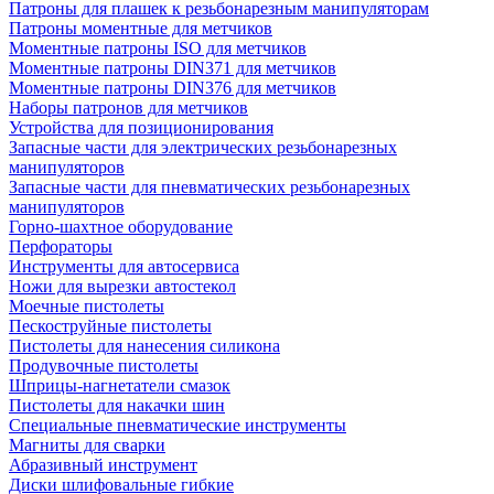
Патроны для плашек к резьбонарезным манипуляторам
Патроны моментные для метчиков
Моментные патроны ISO для метчиков
Моментные патроны DIN371 для метчиков
Моментные патроны DIN376 для метчиков
Наборы патронов для метчиков
Устройства для позиционирования
Запасные части для электрических резьбонарезных
манипуляторов
Запасные части для пневматических резьбонарезных
манипуляторов
Горно-шахтное оборудование
Перфораторы
Инструменты для автосервиса
Ножи для вырезки автостекол
Моечные пистолеты
Пескоструйные пистолеты
Пистолеты для нанесения силикона
Продувочные пистолеты
Шприцы-нагнетатели смазок
Пистолеты для накачки шин
Специальные пневматические инструменты
Магниты для сварки
Абразивный инструмент
Диски шлифовальные гибкие