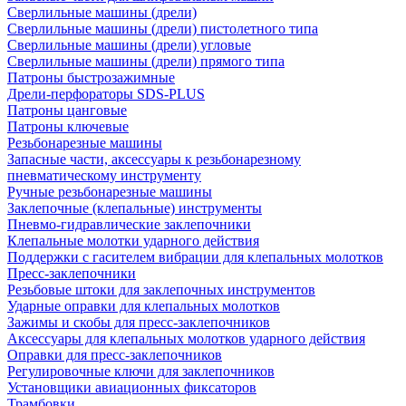
Сверлильные машины (дрели)
Сверлильные машины (дрели) пистолетного типа
Сверлильные машины (дрели) угловые
Сверлильные машины (дрели) прямого типа
Патроны быстрозажимные
Дрели-перфораторы SDS-PLUS
Патроны цанговые
Патроны ключевые
Резьбонарезные машины
Запасные части, аксессуары к резьбонарезному
пневматическому инструменту
Ручные резьбонарезные машины
Заклепочные (клепальные) инструменты
Пневмо-гидравлические заклепочники
Клепальные молотки ударного действия
Поддержки с гасителем вибрации для клепальных молотков
Пресс-заклепочники
Резьбовые штоки для заклепочных инструментов
Ударные оправки для клепальных молотков
Зажимы и скобы для пресс-заклепочников
Аксессуары для клепальных молотков ударного действия
Оправки для пресс-заклепочников
Регулировочные ключи для заклепочников
Установщики авиационных фиксаторов
Трамбовки