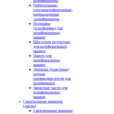
шлифмашины
Орбитальные,
плоскошлифовальные,
вибрационные
-шлифмашины
Подошвы
(платформы) для
шлифовальных
машин
Шестерни редуктора
для шлифовальных
машин
Цанги для
шлифовальных
машин
Лопатки (пластины)
ротора
пневмодвигателя для
шлифмашин
Запасные части для
шлифовальных
машин
Сверлильные машины
(дрели)
Сверлильные машины