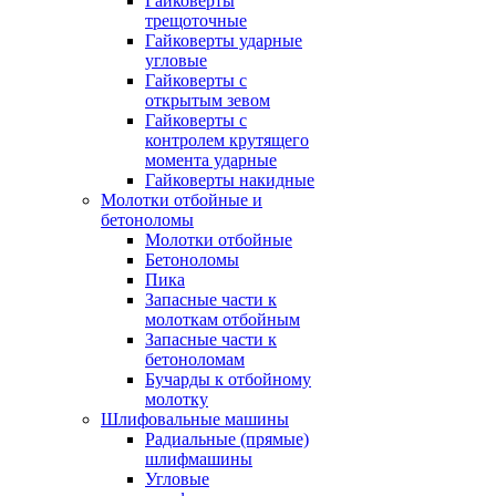
Гайковерты
трещоточные
Гайковерты ударные
угловые
Гайковерты с
открытым зевом
Гайковерты с
контролем крутящего
момента ударные
Гайковерты накидные
Молотки отбойные и
бетоноломы
Молотки отбойные
Бетоноломы
Пика
Запасные части к
молоткам отбойным
Запасные части к
бетоноломам
Бучарды к отбойному
молотку
Шлифовальные машины
Радиальные (прямые)
шлифмашины
Угловые