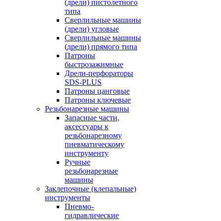
(дрели) пистолетного
типа
Сверлильные машины
(дрели) угловые
Сверлильные машины
(дрели) прямого типа
Патроны
быстрозажимные
Дрели-перфораторы
SDS-PLUS
Патроны цанговые
Патроны ключевые
Резьбонарезные машины
Запасные части,
аксессуары к
резьбонарезному
пневматическому
инструменту
Ручные
резьбонарезные
машины
Заклепочные (клепальные)
инструменты
Пневмо-
гидравлические