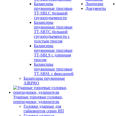
Балансиры
Лицензии
пружинные тросовые
Документы
ТТ-SBLC большой
грузоподъемности
Балансиры
пружинные тросовые
ТТ-SBTC большой
грузоподъемности с
толстым тросом
Балансиры
пружинные тросовые
ТТ-SBLS с длинным
тросом
Балансиры
пружинные тросовые
ТТ-SBSL с фиксацией
Балансиры пружинные
AIRPRO
Ударные торцевые головки,
переходники, удлинители
Головки ударные для
гайковертов серии ИП
Головки ударные