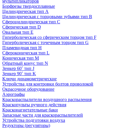
мультипликаторов
Борфрезы твердосплавные
Цилиндрическая тип A
Цилиндрическая с торцовыми зубьями тип B
Сфероцилиндрическая тип C
Сферическая тип D
Овальная тип E
Гиперболическая со сферическим торцом тип F
Гиперболическая с точечным торцом тип G
Пламевидная тип H
Сфероконическая тип L
Коническая тип M
Обратный конус тип N
Зенкер 60˚ тип J
Зенкер 90˚ тип K
Ключи динамометрические
Устройства для контровки болтов проволокой
Окрасочное оборудование
Аэрографы
Краскораспылители воздушного распыления
Краскопульты ручного действия
Красконагнетательные баки
Запасные части для краскораспылителей
Устройства подготовки воздуха
Редукторы (регуляторы)