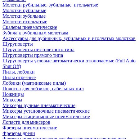
Молотки рубильные, зубильные, игольчатые
Молотки рубильные
Молотки зубильные
Молотки игольчатые
Скалеры пневматические
Зубила к рубильным молоткам
Аксессуары для рубильных, зубильных и иголчатых молотков
Шуруповерты
Шуруповерты пистолетного типа
Шуруповерты прямого типа
Шуруповерты угловые автоматически отключаемые (Full Auto
Shut Off)
Пилы, лобзики
Пилы отрезные
Лобзики (маятниковые пилы)
Полотна для лобзиков, сабельных пил
Ножницы
Миксеры
Миксеры ручные пневматические
Миксеры установочные пневматические
Миксеры стационарные пневматические
Лопасти для миксеров
Фрезеры пневматические
Фрезеры-дрели
Фрезеры пневматические для фрезерования сварного шва