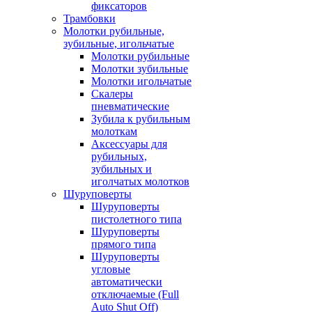
фиксаторов
Трамбовки
Молотки рубильные,
зубильные, игольчатые
Молотки рубильные
Молотки зубильные
Молотки игольчатые
Скалеры
пневматические
Зубила к рубильным
молоткам
Аксессуары для
рубильных,
зубильных и
иголчатых молотков
Шуруповерты
Шуруповерты
пистолетного типа
Шуруповерты
прямого типа
Шуруповерты
угловые
автоматически
отключаемые (Full
Auto Shut Off)