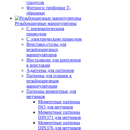
градусов
Фитинги тройники Т-
образные
Резьбонарезные манипуляторы
С пневматическим
приводом
С электрическим приводом
Верстаки-столы для
резьбонарезных
манипуляторов
Инсталяции для крепления
к верстакам
Адаптеры для патронов
Патроны для плашек к
резьбонарезным
манипуляторам
Патроны моментные для
метчиков
Моментные патроны
ISO для метчиков
Моментные патроны
DIN371 для метчиков
Моментные патроны
DIN376 для метчиков