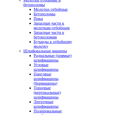
Молотки отбойные и
бетоноломы
Молотки отбойные
Бетоноломы
Пика
Запасные части к
молоткам отбойным
Запасные части к
бетоноломам
Бучарды к отбойному
молотку
Шлифовальные машины
Радиальные (прямые)
шлифмашины
Угловые
шлифмашины
Цанговые
шлифмашины
(бормашины)
Торцевые
(вертикальные)
шлифмашины
Ленточные
шлифмашины
Полировальные