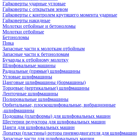
Гайковерты ударные угловые
Гайковерты с открытым зевом
Гайковерты с контролем крутящего момента ударные
Гайковерты накидные
Молотки отбойные и бетоноломы
Молотки отбойные
Бетоноломы
Пика
Запасные части к молоткам отбойным
Запасные части к бетоноломам
Бучарды к отбойному молотку
Шлифовальные машины
Радиальные (прямые) шлифмашины
Угловые шлифмашины
Цанговые шлифмашины (бормашины)
Торцевые (вертикальные) шлифмашины
Ленточные шлифмашины
Полировальные шлифмашины
Орбитальные, плоскошлифовальные, вибрационные
-шлифмашины
Подошвы (платформы) для шлифовальных машин
Шестерни редуктора для шлифовальных машин
Цанги для шлифовальных машин
Лопатки (пластины) ротора пневмодвигателя для шлифмашин
Запасные части для шлифовальных машин