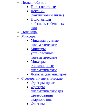
Пилы, лобзики
Пилы отрезные
Лобзики
(маятниковые пилы)
Полотна для
лобзиков, сабельных
пил
Ножницы
Миксеры
Миксеры ручные
пневматические
Миксеры
установочные
пневматические
Миксеры
стационарные
пневматические
Лопасти для миксеров
Фрезеры пневматические
Фрезеры-дрели
Фрезеры
пневматические для
фрезерования
сварного шва
Фрезеры