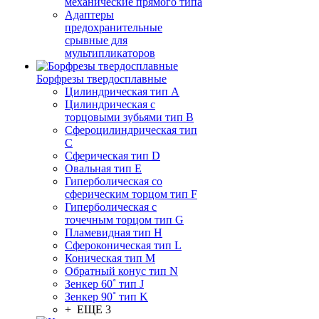
механические прямого типа
Адаптеры
предохранительные
срывные для
мультипликаторов
Борфрезы твердосплавные
Цилиндрическая тип A
Цилиндрическая с
торцовыми зубьями тип B
Сфероцилиндрическая тип
C
Сферическая тип D
Овальная тип E
Гиперболическая со
сферическим торцом тип F
Гиперболическая с
точечным торцом тип G
Пламевидная тип H
Сфероконическая тип L
Коническая тип M
Обратный конус тип N
Зенкер 60˚ тип J
Зенкер 90˚ тип K
+ ЕЩЕ 3