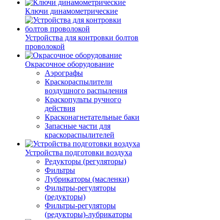
Ключи динамометрические
Устройства для контровки болтов
проволокой
Окрасочное оборудование
Аэрографы
Краскораспылители
воздушного распыления
Краскопульты ручного
действия
Красконагнетательные баки
Запасные части для
краскораспылителей
Устройства подготовки воздуха
Редукторы (регуляторы)
Фильтры
Лубрикаторы (масленки)
Фильтры-регуляторы
(редукторы)
Фильтры-регуляторы
(редукторы)-лубрикаторы