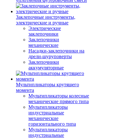
уплотнения футеровочной смеси
Заклепочные инструменты,
электрические и ручные
Электрические
заклепочники
Заклепочники
механические
Насадки-заклепочники на
дрели-шуруповерты
Заклепочники
аккумуляторные
Мультипликаторы крутящего
момента
Мультипликаторы колесные
механические прямого типа
Мультипликаторы
индустриальные
механические
горизонтального типа
Мультипликаторы
индустриальные