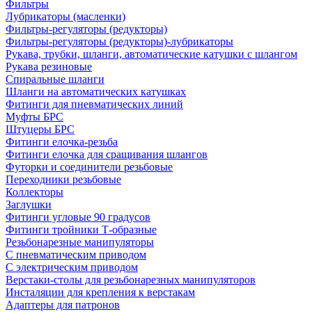
Фильтры
Лубрикаторы (масленки)
Фильтры-регуляторы (редукторы)
Фильтры-регуляторы (редукторы)-лубрикаторы
Рукава, трубки, шланги, автоматические катушки с шлангом
Рукава резиновые
Спиральные шланги
Шланги на автоматических катушках
Фитинги для пневматических линий
Муфты БРС
Штуцеры БРС
Фитинги елочка-резьба
Фитинги елочка для сращивания шлангов
Футорки и соединители резьбовые
Переходники резьбовые
Коллекторы
Заглушки
Фитинги угловые 90 градусов
Фитинги тройники Т-образные
Резьбонарезные манипуляторы
С пневматическим приводом
С электрическим приводом
Верстаки-столы для резьбонарезных манипуляторов
Инсталяции для крепления к верстакам
Адаптеры для патронов