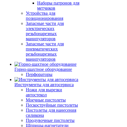
Наборы патронов для
метчиков
Устройства для
позиционирования
Запасные части для
электрических
резьбонарезных
манипуляторов
Запасные части для
пневматических
резьбонарезных
манипуляторов
Горно-шахтное оборудование
Перфораторы
Инструменты для автосервиса
Ножи для вырезки
автостекол
Моечные пистолеты
Пескоструйные пистолеты
Пистолеты для нанесения
силикона
Продувочные пистолеты
Шприцы-нагнетатели