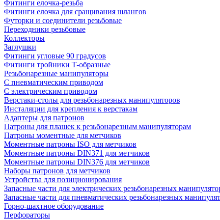
Фитинги елочка-резьба
Фитинги елочка для сращивания шлангов
Футорки и соединители резьбовые
Переходники резьбовые
Коллекторы
Заглушки
Фитинги угловые 90 градусов
Фитинги тройники Т-образные
Резьбонарезные манипуляторы
С пневматическим приводом
С электрическим приводом
Верстаки-столы для резьбонарезных манипуляторов
Инсталяции для крепления к верстакам
Адаптеры для патронов
Патроны для плашек к резьбонарезным манипуляторам
Патроны моментные для метчиков
Моментные патроны ISO для метчиков
Моментные патроны DIN371 для метчиков
Моментные патроны DIN376 для метчиков
Наборы патронов для метчиков
Устройства для позиционирования
Запасные части для электрических резьбонарезных манипулято
Запасные части для пневматических резьбонарезных манипуля
Горно-шахтное оборудование
Перфораторы