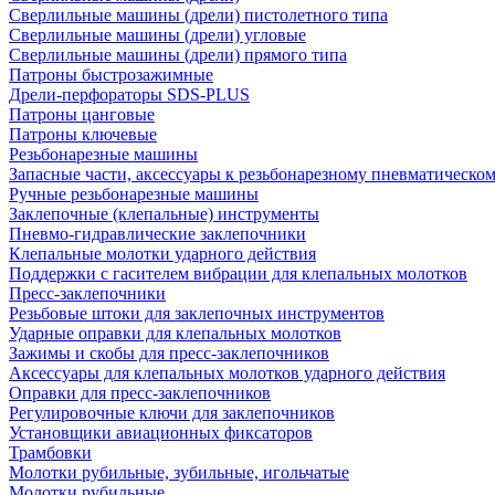
Сверлильные машины (дрели) пистолетного типа
Сверлильные машины (дрели) угловые
Сверлильные машины (дрели) прямого типа
Патроны быстрозажимные
Дрели-перфораторы SDS-PLUS
Патроны цанговые
Патроны ключевые
Резьбонарезные машины
Запасные части, аксессуары к резьбонарезному пневматическо
Ручные резьбонарезные машины
Заклепочные (клепальные) инструменты
Пневмо-гидравлические заклепочники
Клепальные молотки ударного действия
Поддержки с гасителем вибрации для клепальных молотков
Пресс-заклепочники
Резьбовые штоки для заклепочных инструментов
Ударные оправки для клепальных молотков
Зажимы и скобы для пресс-заклепочников
Аксессуары для клепальных молотков ударного действия
Оправки для пресс-заклепочников
Регулировочные ключи для заклепочников
Установщики авиационных фиксаторов
Трамбовки
Молотки рубильные, зубильные, игольчатые
Молотки рубильные