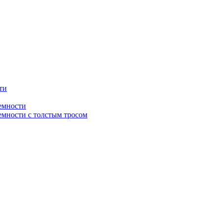
ти
емности
мности с толстым тросом