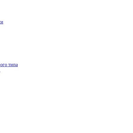
си
ого типа
а