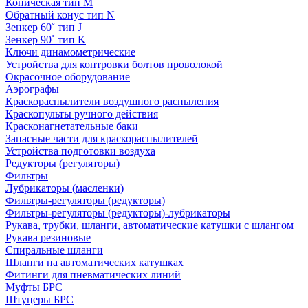
Коническая тип M
Обратный конус тип N
Зенкер 60˚ тип J
Зенкер 90˚ тип K
Ключи динамометрические
Устройства для контровки болтов проволокой
Окрасочное оборудование
Аэрографы
Краскораспылители воздушного распыления
Краскопульты ручного действия
Красконагнетательные баки
Запасные части для краскораспылителей
Устройства подготовки воздуха
Редукторы (регуляторы)
Фильтры
Лубрикаторы (масленки)
Фильтры-регуляторы (редукторы)
Фильтры-регуляторы (редукторы)-лубрикаторы
Рукава, трубки, шланги, автоматические катушки с шлангом
Рукава резиновые
Спиральные шланги
Шланги на автоматических катушках
Фитинги для пневматических линий
Муфты БРС
Штуцеры БРС