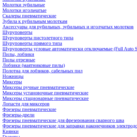
Молотки зубильные
Молотки игольчатые
Скалеры пневматические
Зубила к рубильным молоткам
Аксессуары для рубильных, зубильных и иголчатых молотков
Шуруповерты
Шуруповерты пистолетного типа
Шуруповерты прямого типа
Шуруповерты угловые автоматически отключаемые (Full Auto S
Пилы, лобзики
Пилы отрезные
Лобзики (маятниковые пилы)
Полотна для лобзиков, сабельных пил
Ножницы
Миксеры
Миксеры ручные пневматические
Миксеры установочные пневматические
Миксеры стационарные пневматические
Лопасти для миксеров
Фрезеры пневматические
Фрезеры-дрели
Фрезеры пневматические для фрезерования сварного шва
Фрезеры пневматические для заправки наконечников электродо
Киянки
Граверы