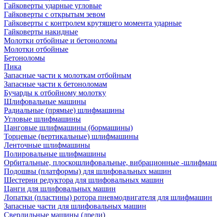
Гайковерты ударные угловые
Гайковерты с открытым зевом
Гайковерты с контролем крутящего момента ударные
Гайковерты накидные
Молотки отбойные и бетоноломы
Молотки отбойные
Бетоноломы
Пика
Запасные части к молоткам отбойным
Запасные части к бетоноломам
Бучарды к отбойному молотку
Шлифовальные машины
Радиальные (прямые) шлифмашины
Угловые шлифмашины
Цанговые шлифмашины (бормашины)
Торцевые (вертикальные) шлифмашины
Ленточные шлифмашины
Полировальные шлифмашины
Орбитальные, плоскошлифовальные, вибрационные -шлифма
Подошвы (платформы) для шлифовальных машин
Шестерни редуктора для шлифовальных машин
Цанги для шлифовальных машин
Лопатки (пластины) ротора пневмодвигателя для шлифмашин
Запасные части для шлифовальных машин
Сверлильные машины (дрели)