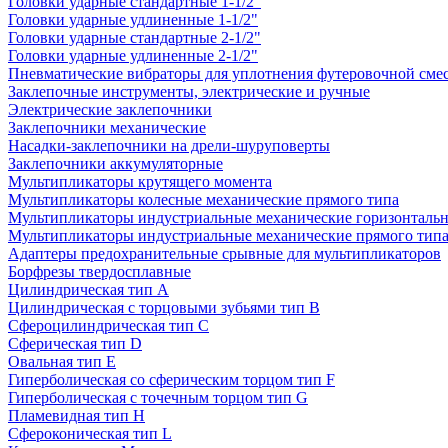
Головки ударные стандартные 1-1/2"
Головки ударные удлиненные 1-1/2"
Головки ударные стандартные 2-1/2"
Головки ударные удлиненные 2-1/2"
Пневматические вибраторы для уплотнения футеровочной сме
Заклепочные инструменты, электрические и ручные
Электрические заклепочники
Заклепочники механические
Насадки-заклепочники на дрели-шуруповерты
Заклепочники аккумуляторные
Мультипликаторы крутящего момента
Мультипликаторы колесные механические прямого типа
Мультипликаторы индустриальные механические горизонтальн
Мультипликаторы индустриальные механические прямого тип
Адаптеры предохранительные срывные для мультипликаторов
Борфрезы твердосплавные
Цилиндрическая тип A
Цилиндрическая с торцовыми зубьями тип B
Сфероцилиндрическая тип C
Сферическая тип D
Овальная тип E
Гиперболическая со сферическим торцом тип F
Гиперболическая с точечным торцом тип G
Пламевидная тип H
Сфероконическая тип L