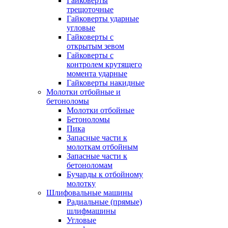
Гайковерты
трещоточные
Гайковерты ударные
угловые
Гайковерты с
открытым зевом
Гайковерты с
контролем крутящего
момента ударные
Гайковерты накидные
Молотки отбойные и
бетоноломы
Молотки отбойные
Бетоноломы
Пика
Запасные части к
молоткам отбойным
Запасные части к
бетоноломам
Бучарды к отбойному
молотку
Шлифовальные машины
Радиальные (прямые)
шлифмашины
Угловые