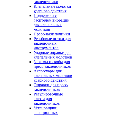
заклепочники
Клепальные молотки
ударного действия
Поддержки с
гасителем вибрации
для клепальных
молотков
Пресс-заклепочники
Резьбовые штоки для
заклепочных
инструментов
Ударные оправки для
клепальных молотков
Зажимы и скобы для
пресс-заклепочников
Аксессуары для
клепальных молотков
ударного действия
Оправки для пресс-
заклепочников
Регулировочные
ключи для
заклепочников
Установщики
авиационных