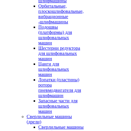
шлифмашины
Орбитальные,
плоскошлифовальные,
вибрационные
-шлифмашины
Подошвы
(платформы) для
шлифовальных
машин
Шестерни редуктора
для шлифовальных
машин
Цанги для
шлифовальных
машин
Лопатки (пластины)
ротора
пневмодвигателя для
шлифмашин
Запасные части для
шлифовальных
машин
Сверлильные машины
(дрели)
Сверлильные машины