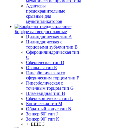
механические прямого типа
Адаптеры
предохранительные
срывные для
мультипликаторов
Борфрезы твердосплавные
Цилиндрическая тип A
Цилиндрическая с
торцовыми зубьями тип B
Сфероцилиндрическая тип
C
Сферическая тип D
Овальная тип E
Гиперболическая со
сферическим торцом тип F
Гиперболическая с
точечным торцом тип G
Пламевидная тип H
Сфероконическая тип L
Коническая тип M
Обратный конус тип N
Зенкер 60˚ тип J
Зенкер 90˚ тип K
+ ЕЩЕ 3