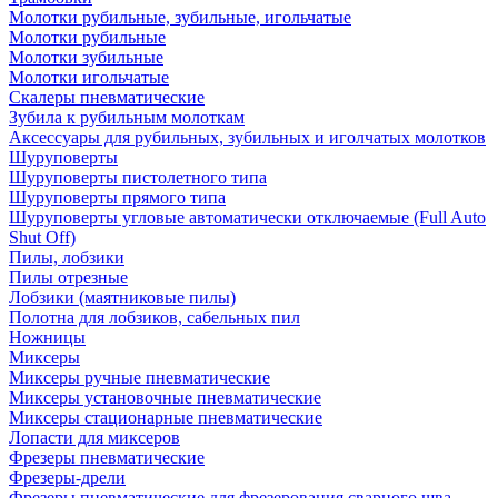
Молотки рубильные, зубильные, игольчатые
Молотки рубильные
Молотки зубильные
Молотки игольчатые
Скалеры пневматические
Зубила к рубильным молоткам
Аксессуары для рубильных, зубильных и иголчатых молотков
Шуруповерты
Шуруповерты пистолетного типа
Шуруповерты прямого типа
Шуруповерты угловые автоматически отключаемые (Full Auto
Shut Off)
Пилы, лобзики
Пилы отрезные
Лобзики (маятниковые пилы)
Полотна для лобзиков, сабельных пил
Ножницы
Миксеры
Миксеры ручные пневматические
Миксеры установочные пневматические
Миксеры стационарные пневматические
Лопасти для миксеров
Фрезеры пневматические
Фрезеры-дрели
Фрезеры пневматические для фрезерования сварного шва