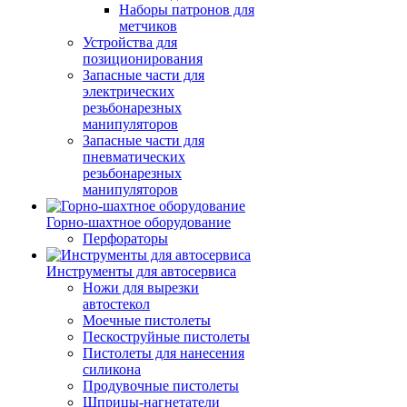
Наборы патронов для
метчиков
Устройства для
позиционирования
Запасные части для
электрических
резьбонарезных
манипуляторов
Запасные части для
пневматических
резьбонарезных
манипуляторов
Горно-шахтное оборудование
Перфораторы
Инструменты для автосервиса
Ножи для вырезки
автостекол
Моечные пистолеты
Пескоструйные пистолеты
Пистолеты для нанесения
силикона
Продувочные пистолеты
Шприцы-нагнетатели