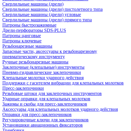
Сверлильные машины (дрели)
Сверлильные машины (дрели) пистолетного типа
Сверлильные машины (дрели) угловые
Сверлильные машины (дрели) прямого типа
Патроны быстрозажимные
Дрели-перфораторы SDS-PLUS
Патроны цанговые
Патроны ключевые
Резьбонарезные машины
Запасные части, аксессуары к резьбонарезному
пневматическому инструменту
Ручные резьбонарезные машины
Заклепочные (клепальные) инструменты
Пневмо-гидравлические заклепочники
Клепальные молотки ударного действия
Поддержки с гасителем вибрации для клепальных молотков
Пресс-заклепочники
Резьбовые штоки для заклепочных инструментов
Ударные оправки для клепальных молотков
Зажимы и скобы для пресс-заклепочников
Аксессуары для клепальных молотков ударного действия
Оправки для пресс-заклепочников
Регулировочные ключи для заклепочников
Установщики авиационных фиксаторов
Трамбовки