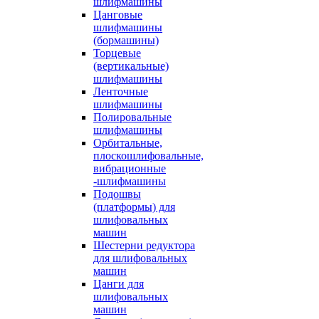
шлифмашины
Цанговые
шлифмашины
(бормашины)
Торцевые
(вертикальные)
шлифмашины
Ленточные
шлифмашины
Полировальные
шлифмашины
Орбитальные,
плоскошлифовальные,
вибрационные
-шлифмашины
Подошвы
(платформы) для
шлифовальных
машин
Шестерни редуктора
для шлифовальных
машин
Цанги для
шлифовальных
машин