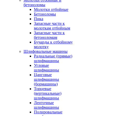
Молотки отбойные и
бетоноломы
Молотки отбойные
Бетоноломы
Пика
Запасные части к
молоткам отбойным
Запасные части к
бетоноломам
Бучарды к отбойному
молотку
Шлифовальные машины
Радиальные (прямые)
шлифмашины
Угловые
шлифмашины
Цанговые
шлифмашины
(бормашины)
Торцевые
(вертикальные)
шлифмашины
Ленточные
шлифмашины
Полировальные