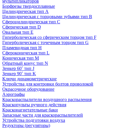
мультипликаторов
Борфрезы твердосплавные
Цилиндрическая тип A
Цилиндрическая с торцовыми зубьями тип B
Сфероцилиндрическая тип C
Сферическая тип D
Овальная тип E
Гиперболическая со сферическим торцом тип F
Гиперболическая с точечным торцом тип G
Пламевидная тип H
Сфероконическая тип L
Коническая тип M
Обратный конус тип N
Зенкер 60˚ тип J
Зенкер 90˚ тип K
Ключи динамометрические
Устройства для контровки болтов проволокой
Окрасочное оборудование
Аэрографы
Краскораспылители воздушного распыления
Краскопульты ручного действия
Красконагнетательные баки
Запасные части для краскораспылителей
Устройства подготовки воздуха
Редукторы (регуляторы)