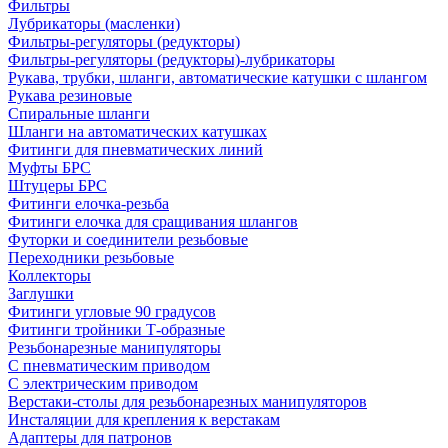
Фильтры
Лубрикаторы (масленки)
Фильтры-регуляторы (редукторы)
Фильтры-регуляторы (редукторы)-лубрикаторы
Рукава, трубки, шланги, автоматические катушки с шлангом
Рукава резиновые
Спиральные шланги
Шланги на автоматических катушках
Фитинги для пневматических линий
Муфты БРС
Штуцеры БРС
Фитинги елочка-резьба
Фитинги елочка для сращивания шлангов
Футорки и соединители резьбовые
Переходники резьбовые
Коллекторы
Заглушки
Фитинги угловые 90 градусов
Фитинги тройники Т-образные
Резьбонарезные манипуляторы
С пневматическим приводом
С электрическим приводом
Верстаки-столы для резьбонарезных манипуляторов
Инсталяции для крепления к верстакам
Адаптеры для патронов