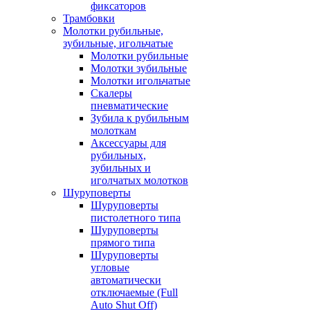
фиксаторов
Трамбовки
Молотки рубильные,
зубильные, игольчатые
Молотки рубильные
Молотки зубильные
Молотки игольчатые
Скалеры
пневматические
Зубила к рубильным
молоткам
Аксессуары для
рубильных,
зубильных и
иголчатых молотков
Шуруповерты
Шуруповерты
пистолетного типа
Шуруповерты
прямого типа
Шуруповерты
угловые
автоматически
отключаемые (Full
Auto Shut Off)