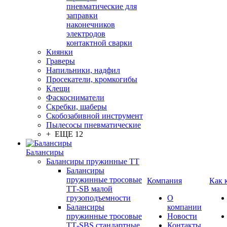
пневматические для
заправки
наконечников
электродов
контактной сварки
Киянки
Граверы
Напильники, надфил
Просекатели, кромкогибы
Клещи
Фаскосниматели
Скребки, шаберы
Скобозабивной инструмент
Пылесосы пневматические
+ ЕЩЕ 12
Балансиры
Балансиры пружинные TT
Балансиры
пружинные тросовые
Компания
Как 
ТТ-SB малой
грузоподъемности
О
Балансиры
компании
пружинные тросовые
Новости
ТТ-SBS стандартные
Контакты