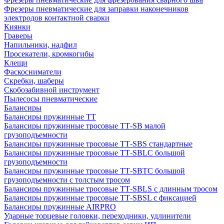
Фрезеры пневматические для заправки наконечников
электродов контактной сварки
Киянки
Граверы
Напильники, надфил
Просекатели, кромкогибы
Клещи
Фаскосниматели
Скребки, шаберы
Скобозабивной инструмент
Пылесосы пневматические
Балансиры
Балансиры пружинные TT
Балансиры пружинные тросовые ТТ-SB малой
грузоподъемности
Балансиры пружинные тросовые ТТ-SBS стандартные
Балансиры пружинные тросовые ТТ-SBLC большой
грузоподъемности
Балансиры пружинные тросовые ТТ-SBTC большой
грузоподъемности с толстым тросом
Балансиры пружинные тросовые ТТ-SBLS с длинным тросом
Балансиры пружинные тросовые ТТ-SBSL с фиксацией
Балансиры пружинные AIRPRO
Ударные торцевые головки, переходники, удлинители