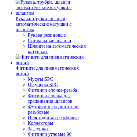
Рукава, трубки, шланги,
автоматические катушки с
шлангом
Рукава резиновые
Спиральные шланги
Шланги на автоматических
катушках
Фитинги для пневматических
линий
Муфты БРС
Штуцеры БРС
Фитинги елочка-резьба
Фитинги елочка для
сращивания шлангов
Футорки и соединители
резьбовые
Переходники резьбовые
Коллекторы
Заглушки
Фитинги угловые 90