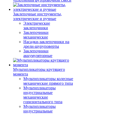
уплотнения футеровочной смеси
Заклепочные инструменты,
электрические и ручные
Электрические
заклепочники
Заклепочники
механические
Насадки-заклепочники на
дрели-шуруповерты
Заклепочники
аккумуляторные
Мультипликаторы крутящего
момента
Мультипликаторы колесные
механические прямого типа
Мультипликаторы
индустриальные
механические
горизонтального типа
Мультипликаторы
индустриальные