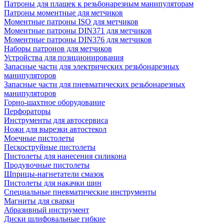
Патроны для плашек к резьбонарезным манипуляторам
Патроны моментные для метчиков
Моментные патроны ISO для метчиков
Моментные патроны DIN371 для метчиков
Моментные патроны DIN376 для метчиков
Наборы патронов для метчиков
Устройства для позиционирования
Запасные части для электрических резьбонарезных
манипуляторов
Запасные части для пневматических резьбонарезных
манипуляторов
Горно-шахтное оборудование
Перфораторы
Инструменты для автосервиса
Ножи для вырезки автостекол
Моечные пистолеты
Пескоструйные пистолеты
Пистолеты для нанесения силикона
Продувочные пистолеты
Шприцы-нагнетатели смазок
Пистолеты для накачки шин
Специальные пневматические инструменты
Магниты для сварки
Абразивный инструмент
Диски шлифовальные гибкие