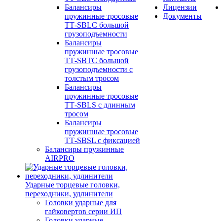
Балансиры
Лицензии
пружинные тросовые
Документы
ТТ-SBLC большой
грузоподъемности
Балансиры
пружинные тросовые
ТТ-SBTC большой
грузоподъемности с
толстым тросом
Балансиры
пружинные тросовые
ТТ-SBLS с длинным
тросом
Балансиры
пружинные тросовые
ТТ-SBSL с фиксацией
Балансиры пружинные
AIRPRO
Ударные торцевые головки,
переходники, удлинители
Головки ударные для
гайковертов серии ИП
Головки ударные