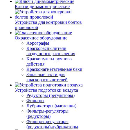
Ключи динамометрические
Устройства для контровки болтов
проволокой
Окрасочное оборудование
Аэрографы
Краскораспылители
воздушного распыления
Краскопульты ручного
действия
Красконагнетательные баки
Запасные части для
краскораспылителей
Устройства подготовки воздуха
Редукторы (регуляторы)
Фильтры
Лубрикаторы (масленки)
Фильтры-регуляторы
(редукторы)
Фильтры-регуляторы
(редукторы)-лубрикаторы