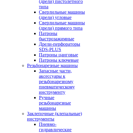
(дрели) пистолетного
типа
Сверлильные машины
(дрели) угловые
Сверлильные машины
(дрели) прямого типа
Патроны
быстрозажимные
Дрели-перфораторы
SDS-PLUS
Патроны цанговые
Патроны ключевые
Резьбонарезные машины
Запасные части,
аксессуары к
резьбонарезному
пневматическому
инструменту
Ручные
резьбонарезные
машины
Заклепочные (клепальные)
инструменты
Пневмо-
гидравлические