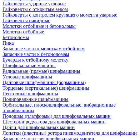
Гайковерты ударные угловые
Гайковерты с открытым зевом
Гайковерты с контролем крутящего момента ударные
Гайковерты накидные
Молотки отбойные и бетоноломы
Молотки отбойные
Бетоноломы
Пика
Запасные части к молоткам отбойным
Запасные части к бетоноломам
Бучарды к отбойному молотку
Шлифовальные машины
Радиальные (прямые) шлифмашины
Угловые шлифмашины
Цанговые шлифмашины (бормашины)
Торцевые (вертикальные) шлифмашины
Ленточные шлифмашины
Полировальные шлифмашины
Орбитальные, плоскошлифовальные, вибрационные
-шлифмашины
Подошвы (платформы) для шлифовальных машин
Шестерни редуктора для шлифовальных машин
Цанги для шлифовальных машин
Лопатки (пластины) ротора пневмодвигателя для шлифмашин
Запасные части для шлифовальных машин