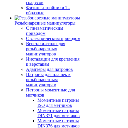
градусов
Фитинги тройники Т-
образные
Резьбонарезные манипуляторы
С пневматическим
приводом
С электрическим приводом
Верстаки-столы для
резьбонарезных
манипуляторов
Инсталяции для крепления
к верстакам
Адаптеры для патронов
Патроны для плашек к
резьбонарезным
манипуляторам
Патроны моментные для
метчиков
Моментные патроны
ISO для метчиков
Моментные патроны
DIN371 для метчиков
Моментные патроны
DIN376 для метчиков