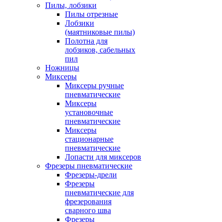
Пилы, лобзики
Пилы отрезные
Лобзики
(маятниковые пилы)
Полотна для
лобзиков, сабельных
пил
Ножницы
Миксеры
Миксеры ручные
пневматические
Миксеры
установочные
пневматические
Миксеры
стационарные
пневматические
Лопасти для миксеров
Фрезеры пневматические
Фрезеры-дрели
Фрезеры
пневматические для
фрезерования
сварного шва
Фрезеры