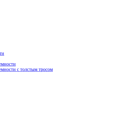
ти
емности
мности с толстым тросом