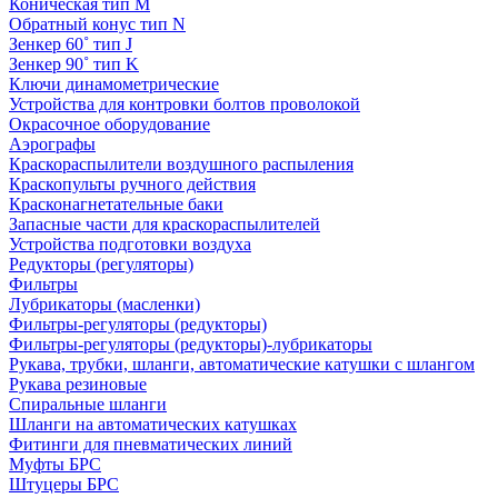
Коническая тип M
Обратный конус тип N
Зенкер 60˚ тип J
Зенкер 90˚ тип K
Ключи динамометрические
Устройства для контровки болтов проволокой
Окрасочное оборудование
Аэрографы
Краскораспылители воздушного распыления
Краскопульты ручного действия
Красконагнетательные баки
Запасные части для краскораспылителей
Устройства подготовки воздуха
Редукторы (регуляторы)
Фильтры
Лубрикаторы (масленки)
Фильтры-регуляторы (редукторы)
Фильтры-регуляторы (редукторы)-лубрикаторы
Рукава, трубки, шланги, автоматические катушки с шлангом
Рукава резиновые
Спиральные шланги
Шланги на автоматических катушках
Фитинги для пневматических линий
Муфты БРС
Штуцеры БРС