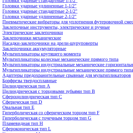
Головки ударные стандартные 1-1/2"
Головки ударные удлиненные 1-1/2"
Головки ударные стандартные 2-1/2"
Головки ударные удлиненные 2-1/2"
Пневматические вибраторы для уплотнения футеровочной сме
Заклепочные инструменты, электрические и ручные
Электрические заклепочники
Заклепочники механические
Насадки-заклепочники на дрели-шуруповерты
Заклепочники аккумуляторные
Мультипликаторы крутящего момента
Мультипликаторы колесные механические прямого типа
Мультипликаторы индустриальные механические горизонтальн
Мультипликаторы индустриальные механические прямого тип
Адаптеры предохранительные срывные для мультипликаторов
Борфрезы твердосплавные
Цилиндрическая тип A
Цилиндрическая с торцовыми зубьями тип B
Сфероцилиндрическая тип C
Сферическая тип D
Овальная тип E
Гиперболическая со сферическим торцом тип F
Гиперболическая с точечным торцом тип G
Пламевидная тип H
Сфероконическая тип L