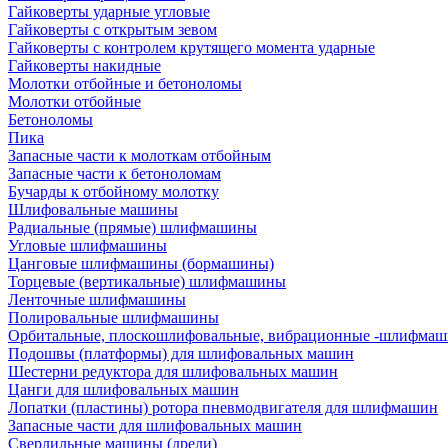
Гайковерты ударные угловые
Гайковерты с открытым зевом
Гайковерты с контролем крутящего момента ударные
Гайковерты накидные
Молотки отбойные и бетоноломы
Молотки отбойные
Бетоноломы
Пика
Запасные части к молоткам отбойным
Запасные части к бетоноломам
Бучарды к отбойному молотку
Шлифовальные машины
Радиальные (прямые) шлифмашины
Угловые шлифмашины
Цанговые шлифмашины (бормашины)
Торцевые (вертикальные) шлифмашины
Ленточные шлифмашины
Полировальные шлифмашины
Орбитальные, плоскошлифовальные, вибрационные -шлифма
Подошвы (платформы) для шлифовальных машин
Шестерни редуктора для шлифовальных машин
Цанги для шлифовальных машин
Лопатки (пластины) ротора пневмодвигателя для шлифмашин
Запасные части для шлифовальных машин
Сверлильные машины (дрели)