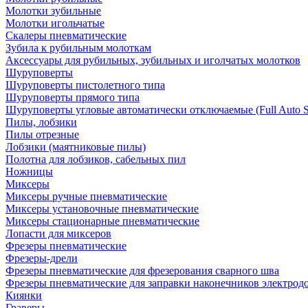
Молотки зубильные
Молотки игольчатые
Скалеры пневматические
Зубила к рубильным молоткам
Аксессуары для рубильных, зубильных и иголчатых молотков
Шуруповерты
Шуруповерты пистолетного типа
Шуруповерты прямого типа
Шуруповерты угловые автоматически отключаемые (Full Auto S
Пилы, лобзики
Пилы отрезные
Лобзики (маятниковые пилы)
Полотна для лобзиков, сабельных пил
Ножницы
Миксеры
Миксеры ручные пневматические
Миксеры установочные пневматические
Миксеры стационарные пневматические
Лопасти для миксеров
Фрезеры пневматические
Фрезеры-дрели
Фрезеры пневматические для фрезерования сварного шва
Фрезеры пневматические для заправки наконечников электродо
Киянки
Граверы