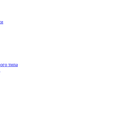
си
ого типа
а