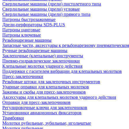
Сверлильные машины (дрели) пистолетного типа
Сверлильные машины (дрели) угловые
Сверлильные машины (дрели) прямого типа
Патроны быстрозажимные
Дрели-перфораторы SDS-PLUS
Патроны цанговые
Патроны ключевые
Резьбонарезные машины
Запасные части, аксессуары к резьбонарезному пневматическо
Ручные резьбонарезные машины
Заклепочные (клепальные) инструменты
Пневмо-гидравлические заклепочники
Клепальные молотки ударного действия
Поддержки с гасителем вибрации для клепальных молотков
Пресс-заклепочники
Резьбовые штоки для заклепочных инструментов
Ударные оправки для клепальных молотков
Зажимы и скобы для пресс-заклепочников
Аксессуары для клепальных молотков ударного действия
Оправки для пресс-заклепочников
Регулировочные ключи для заклепочников
Установщики авиационных фиксаторов
Трамбовки
Молотки рубильные, зубильные, игольчатые
Молотки рубильные