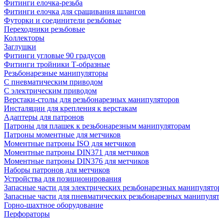
Фитинги елочка-резьба
Фитинги елочка для сращивания шлангов
Футорки и соединители резьбовые
Переходники резьбовые
Коллекторы
Заглушки
Фитинги угловые 90 градусов
Фитинги тройники Т-образные
Резьбонарезные манипуляторы
С пневматическим приводом
С электрическим приводом
Верстаки-столы для резьбонарезных манипуляторов
Инсталяции для крепления к верстакам
Адаптеры для патронов
Патроны для плашек к резьбонарезным манипуляторам
Патроны моментные для метчиков
Моментные патроны ISO для метчиков
Моментные патроны DIN371 для метчиков
Моментные патроны DIN376 для метчиков
Наборы патронов для метчиков
Устройства для позиционирования
Запасные части для электрических резьбонарезных манипулято
Запасные части для пневматических резьбонарезных манипуля
Горно-шахтное оборудование
Перфораторы