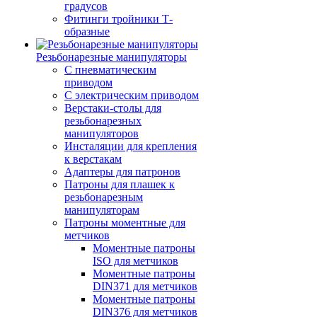
градусов
Фитинги тройники Т-
образные
Резьбонарезные манипуляторы
С пневматическим
приводом
С электрическим приводом
Верстаки-столы для
резьбонарезных
манипуляторов
Инсталяции для крепления
к верстакам
Адаптеры для патронов
Патроны для плашек к
резьбонарезным
манипуляторам
Патроны моментные для
метчиков
Моментные патроны
ISO для метчиков
Моментные патроны
DIN371 для метчиков
Моментные патроны
DIN376 для метчиков