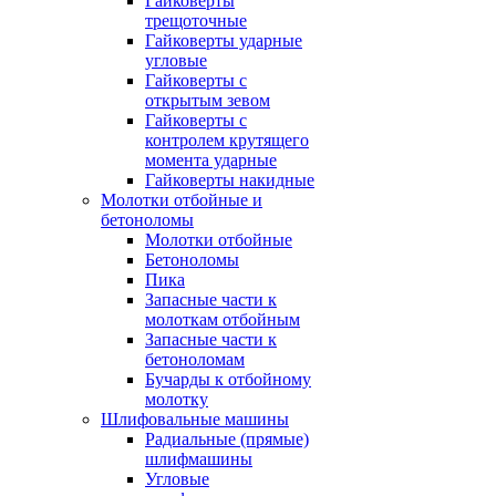
Гайковерты
трещоточные
Гайковерты ударные
угловые
Гайковерты с
открытым зевом
Гайковерты с
контролем крутящего
момента ударные
Гайковерты накидные
Молотки отбойные и
бетоноломы
Молотки отбойные
Бетоноломы
Пика
Запасные части к
молоткам отбойным
Запасные части к
бетоноломам
Бучарды к отбойному
молотку
Шлифовальные машины
Радиальные (прямые)
шлифмашины
Угловые