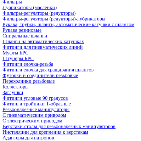
Фильтры
Лубрикаторы (масленки)
Фильтры-регуляторы (редукторы)
Фильтры-регуляторы (редукторы)-лубрикаторы
Рукава, трубки, шланги, автоматические катушки с шлангом
Рукава резиновые
Спиральные шланги
Шланги на автоматических катушках
Фитинги для пневматических линий
Муфты БРС
Штуцеры БРС
Фитинги елочка-резьба
Фитинги елочка для сращивания шлангов
Футорки и соединители резьбовые
Переходники резьбовые
Коллекторы
Заглушки
Фитинги угловые 90 градусов
Фитинги тройники Т-образные
Резьбонарезные манипуляторы
С пневматическим приводом
С электрическим приводом
Верстаки-столы для резьбонарезных манипуляторов
Инсталяции для крепления к верстакам
Адаптеры для патронов