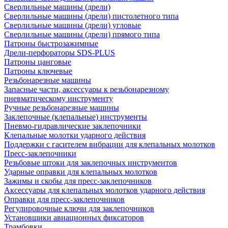
Сверлильные машины (дрели)
Сверлильные машины (дрели) пистолетного типа
Сверлильные машины (дрели) угловые
Сверлильные машины (дрели) прямого типа
Патроны быстрозажимные
Дрели-перфораторы SDS-PLUS
Патроны цанговые
Патроны ключевые
Резьбонарезные машины
Запасные части, аксессуары к резьбонарезному
пневматическому инструменту
Ручные резьбонарезные машины
Заклепочные (клепальные) инструменты
Пневмо-гидравлические заклепочники
Клепальные молотки ударного действия
Поддержки с гасителем вибрации для клепальных молотков
Пресс-заклепочники
Резьбовые штоки для заклепочных инструментов
Ударные оправки для клепальных молотков
Зажимы и скобы для пресс-заклепочников
Аксессуары для клепальных молотков ударного действия
Оправки для пресс-заклепочников
Регулировочные ключи для заклепочников
Установщики авиационных фиксаторов
Трамбовки