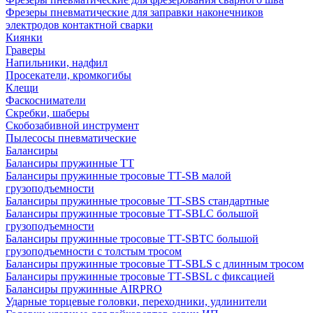
Фрезеры пневматические для заправки наконечников
электродов контактной сварки
Киянки
Граверы
Напильники, надфил
Просекатели, кромкогибы
Клещи
Фаскосниматели
Скребки, шаберы
Скобозабивной инструмент
Пылесосы пневматические
Балансиры
Балансиры пружинные TT
Балансиры пружинные тросовые ТТ-SB малой
грузоподъемности
Балансиры пружинные тросовые ТТ-SBS стандартные
Балансиры пружинные тросовые ТТ-SBLC большой
грузоподъемности
Балансиры пружинные тросовые ТТ-SBTC большой
грузоподъемности с толстым тросом
Балансиры пружинные тросовые ТТ-SBLS с длинным тросом
Балансиры пружинные тросовые ТТ-SBSL с фиксацией
Балансиры пружинные AIRPRO
Ударные торцевые головки, переходники, удлинители