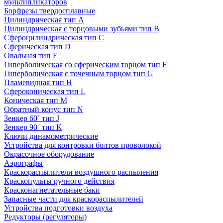
мультипликаторов
Борфрезы твердосплавные
Цилиндрическая тип A
Цилиндрическая с торцовыми зубьями тип B
Сфероцилиндрическая тип C
Сферическая тип D
Овальная тип E
Гиперболическая со сферическим торцом тип F
Гиперболическая с точечным торцом тип G
Пламевидная тип H
Сфероконическая тип L
Коническая тип M
Обратный конус тип N
Зенкер 60˚ тип J
Зенкер 90˚ тип K
Ключи динамометрические
Устройства для контровки болтов проволокой
Окрасочное оборудование
Аэрографы
Краскораспылители воздушного распыления
Краскопульты ручного действия
Красконагнетательные баки
Запасные части для краскораспылителей
Устройства подготовки воздуха
Редукторы (регуляторы)