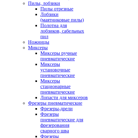
Пилы, лобзики
Пилы отрезные
Лобзики
(маятниковые пилы)
Полотна для
лобзиков, сабельных
пил
Ножницы
Миксеры
Миксеры ручные
пневматические
Миксеры
установочные
пневматические
Миксеры
стационарные
пневматические
Лопасти для миксеров
Фрезеры пневматические
Фрезеры-дрели
Фрезеры
пневматические для
фрезерования
сварного шва
Фрезеры