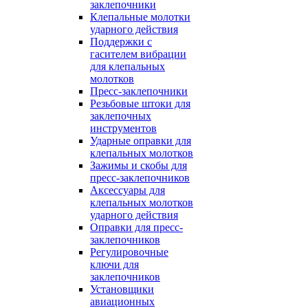
заклепочники
Клепальные молотки
ударного действия
Поддержки с
гасителем вибрации
для клепальных
молотков
Пресс-заклепочники
Резьбовые штоки для
заклепочных
инструментов
Ударные оправки для
клепальных молотков
Зажимы и скобы для
пресс-заклепочников
Аксессуары для
клепальных молотков
ударного действия
Оправки для пресс-
заклепочников
Регулировочные
ключи для
заклепочников
Установщики
авиационных