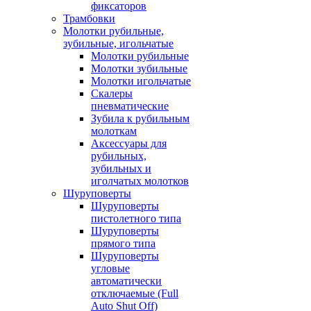
фиксаторов
Трамбовки
Молотки рубильные,
зубильные, игольчатые
Молотки рубильные
Молотки зубильные
Молотки игольчатые
Скалеры
пневматические
Зубила к рубильным
молоткам
Аксессуары для
рубильных,
зубильных и
иголчатых молотков
Шуруповерты
Шуруповерты
пистолетного типа
Шуруповерты
прямого типа
Шуруповерты
угловые
автоматически
отключаемые (Full
Auto Shut Off)