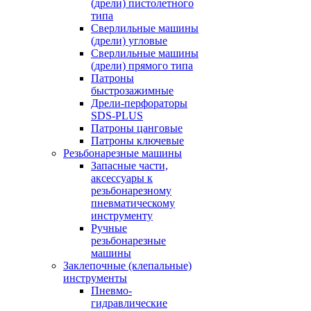
(дрели) пистолетного
типа
Сверлильные машины
(дрели) угловые
Сверлильные машины
(дрели) прямого типа
Патроны
быстрозажимные
Дрели-перфораторы
SDS-PLUS
Патроны цанговые
Патроны ключевые
Резьбонарезные машины
Запасные части,
аксессуары к
резьбонарезному
пневматическому
инструменту
Ручные
резьбонарезные
машины
Заклепочные (клепальные)
инструменты
Пневмо-
гидравлические