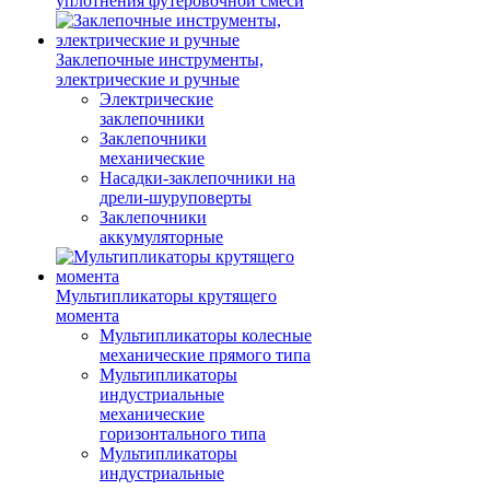
уплотнения футеровочной смеси
Заклепочные инструменты,
электрические и ручные
Электрические
заклепочники
Заклепочники
механические
Насадки-заклепочники на
дрели-шуруповерты
Заклепочники
аккумуляторные
Мультипликаторы крутящего
момента
Мультипликаторы колесные
механические прямого типа
Мультипликаторы
индустриальные
механические
горизонтального типа
Мультипликаторы
индустриальные