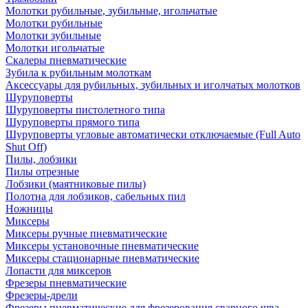
Молотки рубильные, зубильные, игольчатые
Молотки рубильные
Молотки зубильные
Молотки игольчатые
Скалеры пневматические
Зубила к рубильным молоткам
Аксессуары для рубильных, зубильных и иголчатых молотков
Шуруповерты
Шуруповерты пистолетного типа
Шуруповерты прямого типа
Шуруповерты угловые автоматически отключаемые (Full Auto
Shut Off)
Пилы, лобзики
Пилы отрезные
Лобзики (маятниковые пилы)
Полотна для лобзиков, сабельных пил
Ножницы
Миксеры
Миксеры ручные пневматические
Миксеры установочные пневматические
Миксеры стационарные пневматические
Лопасти для миксеров
Фрезеры пневматические
Фрезеры-дрели
Фрезеры пневматические для фрезерования сварного шва