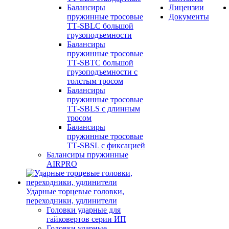
Балансиры
Лицензии
пружинные тросовые
Документы
ТТ-SBLC большой
грузоподъемности
Балансиры
пружинные тросовые
ТТ-SBTC большой
грузоподъемности с
толстым тросом
Балансиры
пружинные тросовые
ТТ-SBLS с длинным
тросом
Балансиры
пружинные тросовые
ТТ-SBSL с фиксацией
Балансиры пружинные
AIRPRO
Ударные торцевые головки,
переходники, удлинители
Головки ударные для
гайковертов серии ИП
Головки ударные