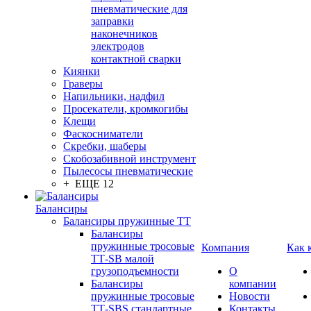
пневматические для
заправки
наконечников
электродов
контактной сварки
Киянки
Граверы
Напильники, надфил
Просекатели, кромкогибы
Клещи
Фаскосниматели
Скребки, шаберы
Скобозабивной инструмент
Пылесосы пневматические
+ ЕЩЕ 12
Балансиры
Балансиры пружинные TT
Балансиры
пружинные тросовые
Компания
Как 
ТТ-SB малой
грузоподъемности
О
Балансиры
компании
пружинные тросовые
Новости
ТТ-SBS стандартные
Контакты