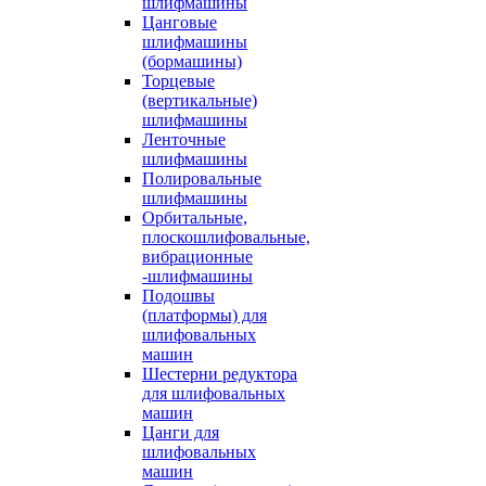
шлифмашины
Цанговые
шлифмашины
(бормашины)
Торцевые
(вертикальные)
шлифмашины
Ленточные
шлифмашины
Полировальные
шлифмашины
Орбитальные,
плоскошлифовальные,
вибрационные
-шлифмашины
Подошвы
(платформы) для
шлифовальных
машин
Шестерни редуктора
для шлифовальных
машин
Цанги для
шлифовальных
машин