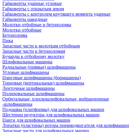
Гайковерты ударные угловые
Гайковерты с открытым зевом
Гайковерты с контролем крутящего момента ударные
Гайковерты накидные
Молотки отбойные и бетоноломы
Молотки отбойные
Бетоноломы
Пика
Запасные части к молоткам отбойным
Запасные части к бетоноломам
Бучарды к отбойному молотку
Шлифовальные машины
Радиальные (прямые) шлифмашины
Угловые шлифмашины
Цанговые шлифмашины (бормашины)
Торцевые (вертикальные) шлифмашины
Ленточные шлифмашины
Полировальные шлифмашины
Орбитальные, плоскошлифовальные, вибрационные
-шлифмашины
Подошвы (платформы) для шлифовальных машин
Шестерни редуктора для шлифовальных машин
Цанги для шлифовальных машин
Лопатки (пластины) ротора пневмодвигателя для шлифмашин
Запасные части для шлифовальных машин