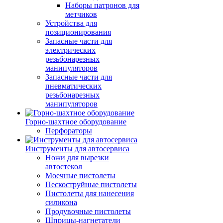
Наборы патронов для
метчиков
Устройства для
позиционирования
Запасные части для
электрических
резьбонарезных
манипуляторов
Запасные части для
пневматических
резьбонарезных
манипуляторов
Горно-шахтное оборудование
Перфораторы
Инструменты для автосервиса
Ножи для вырезки
автостекол
Моечные пистолеты
Пескоструйные пистолеты
Пистолеты для нанесения
силикона
Продувочные пистолеты
Шприцы-нагнетатели