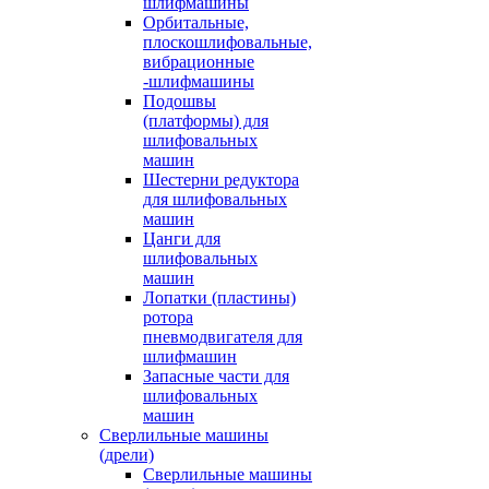
шлифмашины
Орбитальные,
плоскошлифовальные,
вибрационные
-шлифмашины
Подошвы
(платформы) для
шлифовальных
машин
Шестерни редуктора
для шлифовальных
машин
Цанги для
шлифовальных
машин
Лопатки (пластины)
ротора
пневмодвигателя для
шлифмашин
Запасные части для
шлифовальных
машин
Сверлильные машины
(дрели)
Сверлильные машины