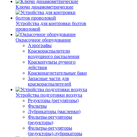
Ключи динамометрические
Устройства для контровки болтов
проволокой
Окрасочное оборудование
Аэрографы
Краскораспылители
воздушного распыления
Краскопульты ручного
действия
Красконагнетательные баки
Запасные части для
краскораспылителей
Устройства подготовки воздуха
Редукторы (регуляторы)
Фильтры
Лубрикаторы (масленки)
Фильтры-регуляторы
(редукторы)
Фильтры-регуляторы
(редукторы)-лубрикаторы