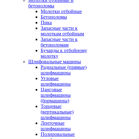
Молотки отбойные и
бетоноломы
Молотки отбойные
Бетоноломы
Пика
Запасные части к
молоткам отбойным
Запасные части к
бетоноломам
Бучарды к отбойному
молотку
Шлифовальные машины
Радиальные (прямые)
шлифмашины
Угловые
шлифмашины
Цанговые
шлифмашины
(бормашины)
Торцевые
(вертикальные)
шлифмашины
Ленточные
шлифмашины
Полировальные