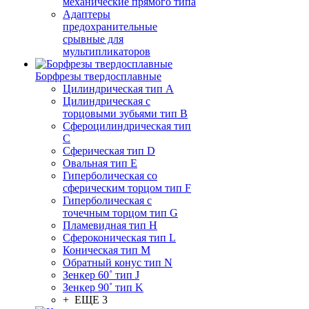
механические прямого типа
Адаптеры
предохранительные
срывные для
мультипликаторов
Борфрезы твердосплавные
Цилиндрическая тип A
Цилиндрическая с
торцовыми зубьями тип B
Сфероцилиндрическая тип
C
Сферическая тип D
Овальная тип E
Гиперболическая со
сферическим торцом тип F
Гиперболическая с
точечным торцом тип G
Пламевидная тип H
Сфероконическая тип L
Коническая тип M
Обратный конус тип N
Зенкер 60˚ тип J
Зенкер 90˚ тип K
+ ЕЩЕ 3