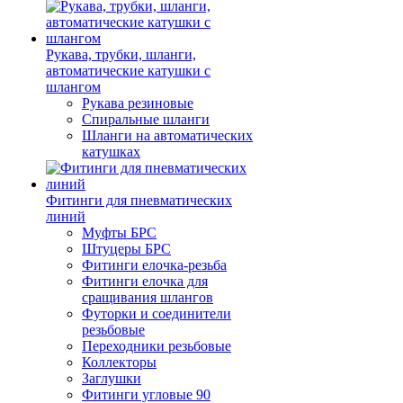
Рукава, трубки, шланги,
автоматические катушки с
шлангом
Рукава резиновые
Спиральные шланги
Шланги на автоматических
катушках
Фитинги для пневматических
линий
Муфты БРС
Штуцеры БРС
Фитинги елочка-резьба
Фитинги елочка для
сращивания шлангов
Футорки и соединители
резьбовые
Переходники резьбовые
Коллекторы
Заглушки
Фитинги угловые 90