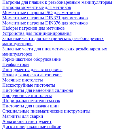
Патроны для плашек к резьбонарезным манипуляторам
Патроны моментные для метчиков
Моментные патроны ISO для метчиков
Моментные патроны DIN371 для метчиков
Моментные патроны DIN376 для метчиков
Наборы патронов для метчиков
Устройства для позиционирования
Запасные части для электрических резьбонарезных
манипуляторов
Запасные части для пневматических резьбонарезных
манипуляторов
Горно-шахтное оборудование
Перфораторы
Инструменты для автосервиса
Ножи для вырезки автостекол
Моечные пистолеты
Пескоструйные пистолеты
Пистолеты для нанесения силикона
Продувочные пистолеты
Шприцы-нагнетатели смазок
Пистолеты для накачки шин
Специальные пневматические инструменты
Магниты для сварки
Абразивный инструмент
Диски шлифовальные гибкие