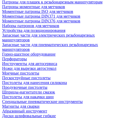
Патроны для плашек к резьбонарезным манипуляторам
Патроны моментные для метчиков
Моментные патроны ISO для метчиков
Моментные патроны DIN371 для метчиков
Моментные патроны DIN376 для метчиков
Наборы патронов для метчиков
Устройства для позиционирования
Запасные части для электрических резьбонарезных
манипуляторов
Запасные части для пневматических резьбонарезных
манипуляторов
Горно-шахтное оборудование
Перфораторы
Инструменты для автосервиса
Ножи для вырезки автостекол
Моечные пистолеты
Пескоструйные пистолеты
Пистолеты для нанесения силикона
Продувочные пистолеты
Шприцы-нагнетатели смазок
Пистолеты для накачки шин
Специальные пневматические инструменты
Магниты для сварки
Абразивный инструмент
Диски шлифовальные гибкие