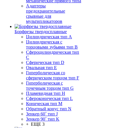
механические прямого типа
Адаптеры
предохранительные
срывные для
мультипликаторов
Борфрезы твердосплавные
Цилиндрическая тип A
Цилиндрическая с
торцовыми зубьями тип B
Сфероцилиндрическая тип
C
Сферическая тип D
Овальная тип E
Гиперболическая со
сферическим торцом тип F
Гиперболическая с
точечным торцом тип G
Пламевидная тип H
Сфероконическая тип L
Коническая тип M
Обратный конус тип N
Зенкер 60˚ тип J
Зенкер 90˚ тип K
+ ЕЩЕ 3