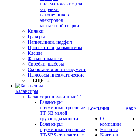
пневматические для
заправки
наконечников
электродов
контактной сварки
Киянки
Граверы
Напильники, надфил
Просекатели, кромкогибы
Клещи
Фаскосниматели
Скребки, шаберы
Скобозабивной инструмент
Пылесосы пневматические
+ ЕЩЕ 12
Балансиры
Балансиры пружинные TT
Балансиры
пружинные тросовые
Компания
Как 
ТТ-SB малой
грузоподъемности
О
Балансиры
компании
пружинные тросовые
Новости
ТТ-SBS стандартные
Контакты