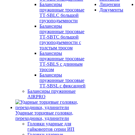
Балансиры
Лицензии
пружинные тросовые
Документы
ТТ-SBLC большой
грузоподъемности
Балансиры
пружинные тросовые
ТТ-SBTC большой
грузоподъемности с
толстым тросом
Балансиры
пружинные тросовые
ТТ-SBLS с длинным
тросом
Балансиры
пружинные тросовые
ТТ-SBSL с фиксацией
Балансиры пружинные
AIRPRO
Ударные торцевые головки,
переходники, удлинители
Головки ударные для
гайковертов серии ИП
Головки ударные