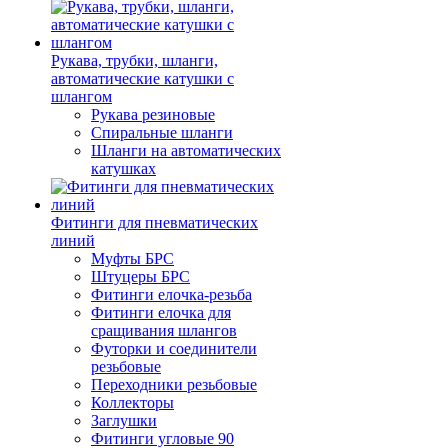
Рукава, трубки, шланги,
автоматические катушки с
шлангом
Рукава резиновые
Спиральные шланги
Шланги на автоматических
катушках
Фитинги для пневматических
линий
Муфты БРС
Штуцеры БРС
Фитинги елочка-резьба
Фитинги елочка для
сращивания шлангов
Футорки и соединители
резьбовые
Переходники резьбовые
Коллекторы
Заглушки
Фитинги угловые 90