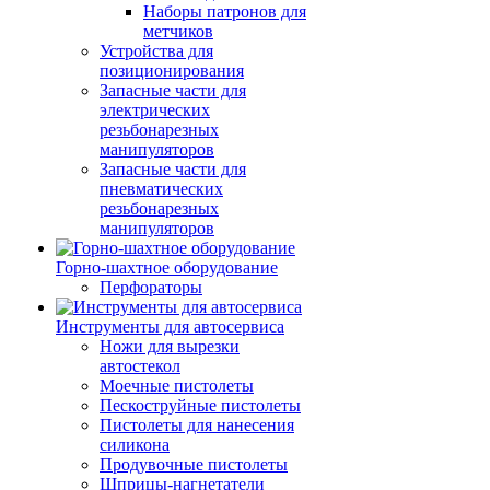
Наборы патронов для
метчиков
Устройства для
позиционирования
Запасные части для
электрических
резьбонарезных
манипуляторов
Запасные части для
пневматических
резьбонарезных
манипуляторов
Горно-шахтное оборудование
Перфораторы
Инструменты для автосервиса
Ножи для вырезки
автостекол
Моечные пистолеты
Пескоструйные пистолеты
Пистолеты для нанесения
силикона
Продувочные пистолеты
Шприцы-нагнетатели