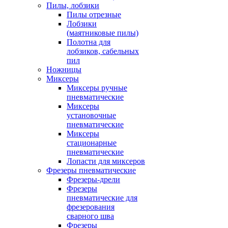
Пилы, лобзики
Пилы отрезные
Лобзики
(маятниковые пилы)
Полотна для
лобзиков, сабельных
пил
Ножницы
Миксеры
Миксеры ручные
пневматические
Миксеры
установочные
пневматические
Миксеры
стационарные
пневматические
Лопасти для миксеров
Фрезеры пневматические
Фрезеры-дрели
Фрезеры
пневматические для
фрезерования
сварного шва
Фрезеры