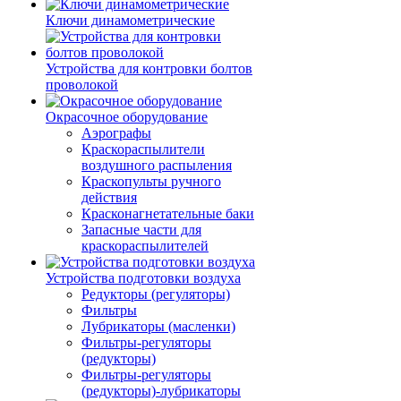
Ключи динамометрические
Устройства для контровки болтов
проволокой
Окрасочное оборудование
Аэрографы
Краскораспылители
воздушного распыления
Краскопульты ручного
действия
Красконагнетательные баки
Запасные части для
краскораспылителей
Устройства подготовки воздуха
Редукторы (регуляторы)
Фильтры
Лубрикаторы (масленки)
Фильтры-регуляторы
(редукторы)
Фильтры-регуляторы
(редукторы)-лубрикаторы