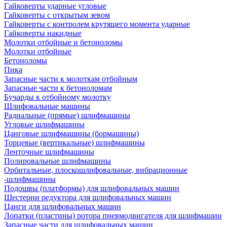
Гайковерты ударные угловые
Гайковерты с открытым зевом
Гайковерты с контролем крутящего момента ударные
Гайковерты накидные
Молотки отбойные и бетоноломы
Молотки отбойные
Бетоноломы
Пика
Запасные части к молоткам отбойным
Запасные части к бетоноломам
Бучарды к отбойному молотку
Шлифовальные машины
Радиальные (прямые) шлифмашины
Угловые шлифмашины
Цанговые шлифмашины (бормашины)
Торцевые (вертикальные) шлифмашины
Ленточные шлифмашины
Полировальные шлифмашины
Орбитальные, плоскошлифовальные, вибрационные
-шлифмашины
Подошвы (платформы) для шлифовальных машин
Шестерни редуктора для шлифовальных машин
Цанги для шлифовальных машин
Лопатки (пластины) ротора пневмодвигателя для шлифмашин
Запасные части для шлифовальных машин