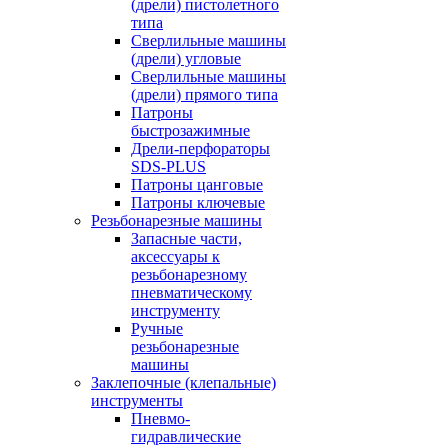
(дрели) пистолетного
типа
Сверлильные машины
(дрели) угловые
Сверлильные машины
(дрели) прямого типа
Патроны
быстрозажимные
Дрели-перфораторы
SDS-PLUS
Патроны цанговые
Патроны ключевые
Резьбонарезные машины
Запасные части,
аксессуары к
резьбонарезному
пневматическому
инструменту
Ручные
резьбонарезные
машины
Заклепочные (клепальные)
инструменты
Пневмо-
гидравлические