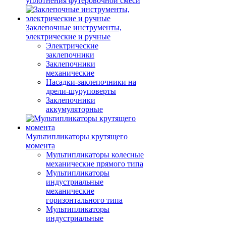
уплотнения футеровочной смеси
Заклепочные инструменты,
электрические и ручные
Электрические
заклепочники
Заклепочники
механические
Насадки-заклепочники на
дрели-шуруповерты
Заклепочники
аккумуляторные
Мультипликаторы крутящего
момента
Мультипликаторы колесные
механические прямого типа
Мультипликаторы
индустриальные
механические
горизонтального типа
Мультипликаторы
индустриальные