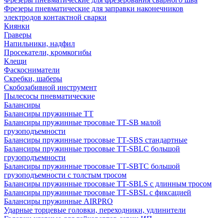
Фрезеры пневматические для заправки наконечников
электродов контактной сварки
Киянки
Граверы
Напильники, надфил
Просекатели, кромкогибы
Клещи
Фаскосниматели
Скребки, шаберы
Скобозабивной инструмент
Пылесосы пневматические
Балансиры
Балансиры пружинные TT
Балансиры пружинные тросовые ТТ-SB малой
грузоподъемности
Балансиры пружинные тросовые ТТ-SBS стандартные
Балансиры пружинные тросовые ТТ-SBLC большой
грузоподъемности
Балансиры пружинные тросовые ТТ-SBTC большой
грузоподъемности с толстым тросом
Балансиры пружинные тросовые ТТ-SBLS с длинным тросом
Балансиры пружинные тросовые ТТ-SBSL с фиксацией
Балансиры пружинные AIRPRO
Ударные торцевые головки, переходники, удлинители