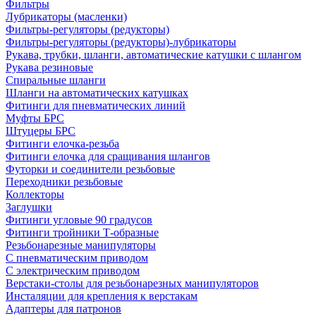
Фильтры
Лубрикаторы (масленки)
Фильтры-регуляторы (редукторы)
Фильтры-регуляторы (редукторы)-лубрикаторы
Рукава, трубки, шланги, автоматические катушки с шлангом
Рукава резиновые
Спиральные шланги
Шланги на автоматических катушках
Фитинги для пневматических линий
Муфты БРС
Штуцеры БРС
Фитинги елочка-резьба
Фитинги елочка для сращивания шлангов
Футорки и соединители резьбовые
Переходники резьбовые
Коллекторы
Заглушки
Фитинги угловые 90 градусов
Фитинги тройники Т-образные
Резьбонарезные манипуляторы
С пневматическим приводом
С электрическим приводом
Верстаки-столы для резьбонарезных манипуляторов
Инсталяции для крепления к верстакам
Адаптеры для патронов