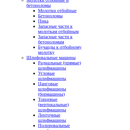
Молотки отбойные и
бетоноломы
Молотки отбойные
Бетоноломы
Пика
Запасные части к
молоткам отбойным
Запасные части к
бетоноломам
Бучарды к отбойному
молотку
Шлифовальные машины
Радиальные (прямые)
шлифмашины
Угловые
шлифмашины
Цанговые
шлифмашины
(бормашины)
Торцевые
(вертикальные)
шлифмашины
Ленточные
шлифмашины
Полировальные