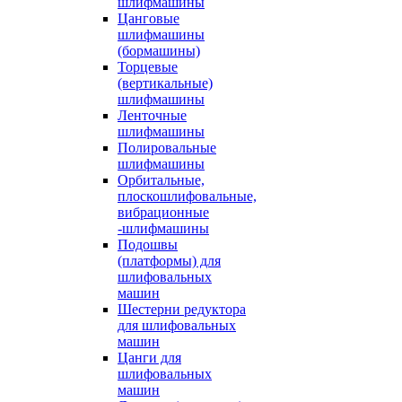
шлифмашины
Цанговые
шлифмашины
(бормашины)
Торцевые
(вертикальные)
шлифмашины
Ленточные
шлифмашины
Полировальные
шлифмашины
Орбитальные,
плоскошлифовальные,
вибрационные
-шлифмашины
Подошвы
(платформы) для
шлифовальных
машин
Шестерни редуктора
для шлифовальных
машин
Цанги для
шлифовальных
машин