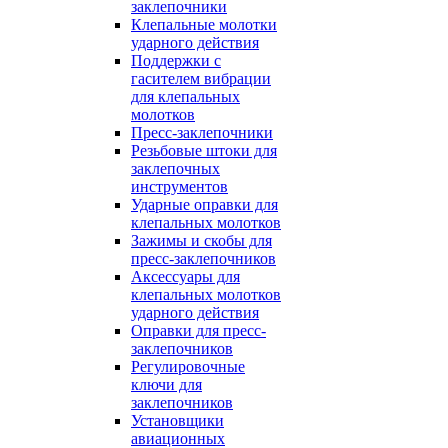
заклепочники
Клепальные молотки
ударного действия
Поддержки с
гасителем вибрации
для клепальных
молотков
Пресс-заклепочники
Резьбовые штоки для
заклепочных
инструментов
Ударные оправки для
клепальных молотков
Зажимы и скобы для
пресс-заклепочников
Аксессуары для
клепальных молотков
ударного действия
Оправки для пресс-
заклепочников
Регулировочные
ключи для
заклепочников
Установщики
авиационных