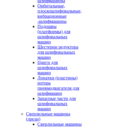
шлифмашины
Орбитальные,
плоскошлифовальные,
вибрационные
-шлифмашины
Подошвы
(платформы) для
шлифовальных
машин
Шестерни редуктора
для шлифовальных
машин
Цанги для
шлифовальных
машин
Лопатки (пластины)
ротора
пневмодвигателя для
шлифмашин
Запасные части для
шлифовальных
машин
Сверлильные машины
(дрели)
Сверлильные машины