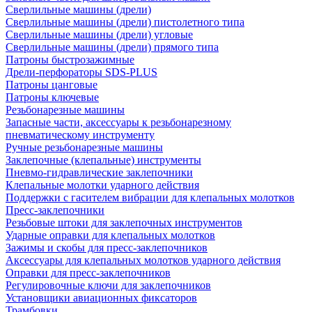
Сверлильные машины (дрели)
Сверлильные машины (дрели) пистолетного типа
Сверлильные машины (дрели) угловые
Сверлильные машины (дрели) прямого типа
Патроны быстрозажимные
Дрели-перфораторы SDS-PLUS
Патроны цанговые
Патроны ключевые
Резьбонарезные машины
Запасные части, аксессуары к резьбонарезному
пневматическому инструменту
Ручные резьбонарезные машины
Заклепочные (клепальные) инструменты
Пневмо-гидравлические заклепочники
Клепальные молотки ударного действия
Поддержки с гасителем вибрации для клепальных молотков
Пресс-заклепочники
Резьбовые штоки для заклепочных инструментов
Ударные оправки для клепальных молотков
Зажимы и скобы для пресс-заклепочников
Аксессуары для клепальных молотков ударного действия
Оправки для пресс-заклепочников
Регулировочные ключи для заклепочников
Установщики авиационных фиксаторов
Трамбовки