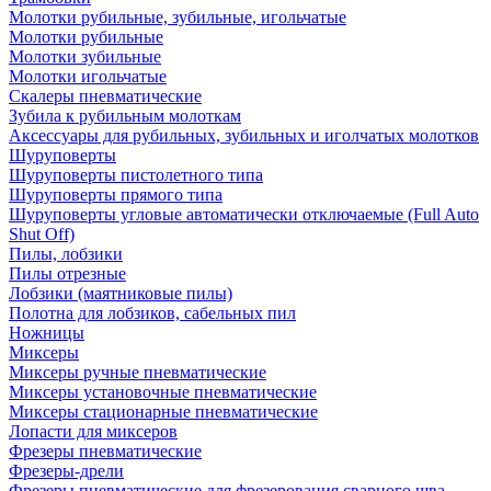
Молотки рубильные, зубильные, игольчатые
Молотки рубильные
Молотки зубильные
Молотки игольчатые
Скалеры пневматические
Зубила к рубильным молоткам
Аксессуары для рубильных, зубильных и иголчатых молотков
Шуруповерты
Шуруповерты пистолетного типа
Шуруповерты прямого типа
Шуруповерты угловые автоматически отключаемые (Full Auto
Shut Off)
Пилы, лобзики
Пилы отрезные
Лобзики (маятниковые пилы)
Полотна для лобзиков, сабельных пил
Ножницы
Миксеры
Миксеры ручные пневматические
Миксеры установочные пневматические
Миксеры стационарные пневматические
Лопасти для миксеров
Фрезеры пневматические
Фрезеры-дрели
Фрезеры пневматические для фрезерования сварного шва