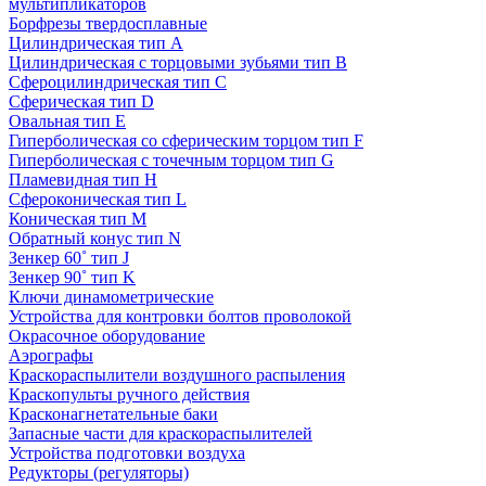
мультипликаторов
Борфрезы твердосплавные
Цилиндрическая тип A
Цилиндрическая с торцовыми зубьями тип B
Сфероцилиндрическая тип C
Сферическая тип D
Овальная тип E
Гиперболическая со сферическим торцом тип F
Гиперболическая с точечным торцом тип G
Пламевидная тип H
Сфероконическая тип L
Коническая тип M
Обратный конус тип N
Зенкер 60˚ тип J
Зенкер 90˚ тип K
Ключи динамометрические
Устройства для контровки болтов проволокой
Окрасочное оборудование
Аэрографы
Краскораспылители воздушного распыления
Краскопульты ручного действия
Красконагнетательные баки
Запасные части для краскораспылителей
Устройства подготовки воздуха
Редукторы (регуляторы)