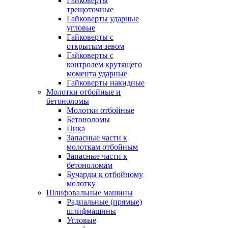
Гайковерты
трещоточные
Гайковерты ударные
угловые
Гайковерты с
открытым зевом
Гайковерты с
контролем крутящего
момента ударные
Гайковерты накидные
Молотки отбойные и
бетоноломы
Молотки отбойные
Бетоноломы
Пика
Запасные части к
молоткам отбойным
Запасные части к
бетоноломам
Бучарды к отбойному
молотку
Шлифовальные машины
Радиальные (прямые)
шлифмашины
Угловые