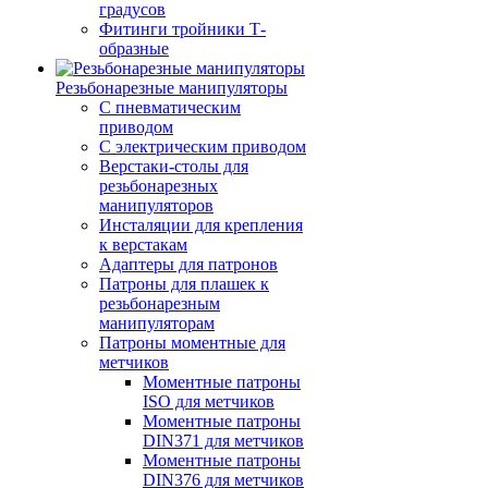
градусов
Фитинги тройники Т-
образные
Резьбонарезные манипуляторы
С пневматическим
приводом
С электрическим приводом
Верстаки-столы для
резьбонарезных
манипуляторов
Инсталяции для крепления
к верстакам
Адаптеры для патронов
Патроны для плашек к
резьбонарезным
манипуляторам
Патроны моментные для
метчиков
Моментные патроны
ISO для метчиков
Моментные патроны
DIN371 для метчиков
Моментные патроны
DIN376 для метчиков