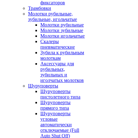
фиксаторов
Трамбовки
Молотки рубильные,
зубильные, игольчатые
Молотки рубильные
Молотки зубильные
Молотки игольчатые
Скалеры
пневматические
Зубила к рубильным
молоткам
Аксессуары для
рубильных,
зубильных и
иголчатых молотков
Шуруповерты
Шуруповерты
пистолетного типа
Шуруповерты
прямого типа
Шуруповерты
угловые
автоматически
отключаемые (Full
Auto Shut Off)