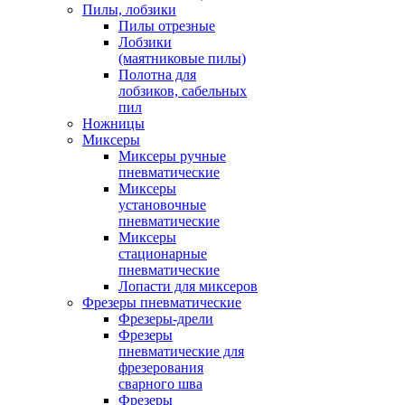
Пилы, лобзики
Пилы отрезные
Лобзики
(маятниковые пилы)
Полотна для
лобзиков, сабельных
пил
Ножницы
Миксеры
Миксеры ручные
пневматические
Миксеры
установочные
пневматические
Миксеры
стационарные
пневматические
Лопасти для миксеров
Фрезеры пневматические
Фрезеры-дрели
Фрезеры
пневматические для
фрезерования
сварного шва
Фрезеры