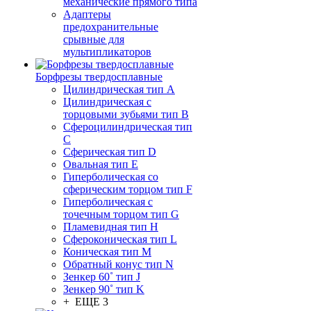
механические прямого типа
Адаптеры
предохранительные
срывные для
мультипликаторов
Борфрезы твердосплавные
Цилиндрическая тип A
Цилиндрическая с
торцовыми зубьями тип B
Сфероцилиндрическая тип
C
Сферическая тип D
Овальная тип E
Гиперболическая со
сферическим торцом тип F
Гиперболическая с
точечным торцом тип G
Пламевидная тип H
Сфероконическая тип L
Коническая тип M
Обратный конус тип N
Зенкер 60˚ тип J
Зенкер 90˚ тип K
+ ЕЩЕ 3