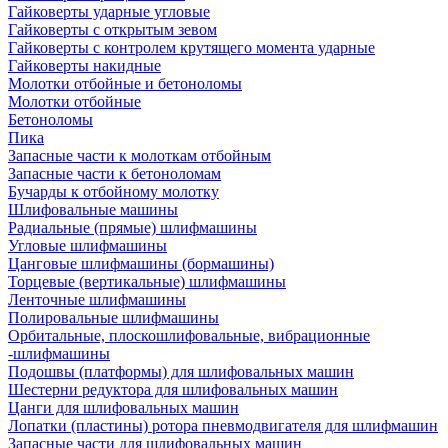
Гайковерты ударные угловые
Гайковерты с открытым зевом
Гайковерты с контролем крутящего момента ударные
Гайковерты накидные
Молотки отбойные и бетоноломы
Молотки отбойные
Бетоноломы
Пика
Запасные части к молоткам отбойным
Запасные части к бетоноломам
Бучарды к отбойному молотку
Шлифовальные машины
Радиальные (прямые) шлифмашины
Угловые шлифмашины
Цанговые шлифмашины (бормашины)
Торцевые (вертикальные) шлифмашины
Ленточные шлифмашины
Полировальные шлифмашины
Орбитальные, плоскошлифовальные, вибрационные
-шлифмашины
Подошвы (платформы) для шлифовальных машин
Шестерни редуктора для шлифовальных машин
Цанги для шлифовальных машин
Лопатки (пластины) ротора пневмодвигателя для шлифмашин
Запасные части для шлифовальных машин