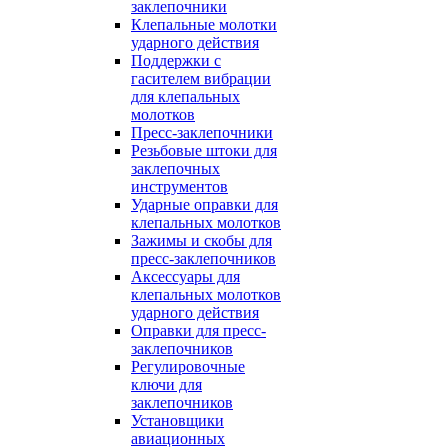
заклепочники
Клепальные молотки
ударного действия
Поддержки с
гасителем вибрации
для клепальных
молотков
Пресс-заклепочники
Резьбовые штоки для
заклепочных
инструментов
Ударные оправки для
клепальных молотков
Зажимы и скобы для
пресс-заклепочников
Аксессуары для
клепальных молотков
ударного действия
Оправки для пресс-
заклепочников
Регулировочные
ключи для
заклепочников
Установщики
авиационных