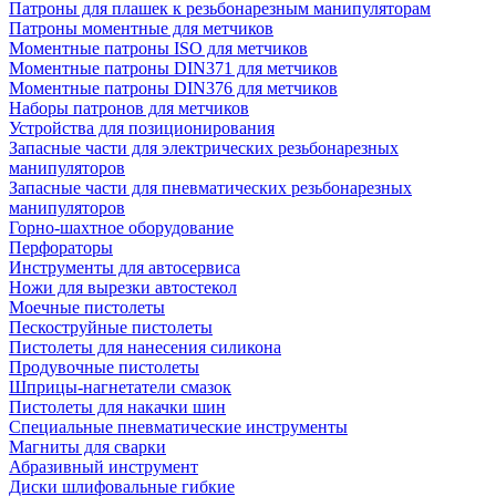
Патроны для плашек к резьбонарезным манипуляторам
Патроны моментные для метчиков
Моментные патроны ISO для метчиков
Моментные патроны DIN371 для метчиков
Моментные патроны DIN376 для метчиков
Наборы патронов для метчиков
Устройства для позиционирования
Запасные части для электрических резьбонарезных
манипуляторов
Запасные части для пневматических резьбонарезных
манипуляторов
Горно-шахтное оборудование
Перфораторы
Инструменты для автосервиса
Ножи для вырезки автостекол
Моечные пистолеты
Пескоструйные пистолеты
Пистолеты для нанесения силикона
Продувочные пистолеты
Шприцы-нагнетатели смазок
Пистолеты для накачки шин
Специальные пневматические инструменты
Магниты для сварки
Абразивный инструмент
Диски шлифовальные гибкие