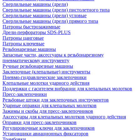
Сверлильные машины (дрели)
Сверлильные машины (дрели) пистолетного типа
Сверлильные машины (дрели) угловые
Сверлильные машины (дрели) прямого типа
Патроны быстрозажимные
Дрели-перфораторы SDS-PLUS
Патроны цанговые
Патроны ключевые
Резьбонарезные машины
Запасные части, аксессуары к резьбонарезному
пневматическому инструменту
Ручные резьбонарезные машины
Заклепочные (клепальные) инструменты
Пневмо-гидравлические заклепочники
Клепальные молотки ударного действия
Поддержки с гасителем вибрации для клепальных молотков
Пресс-заклепочники
Резьбовые штоки для заклепочных инструментов
Ударные оправки для клепальных молотков
Зажимы и скобы для пресс-заклепочников
Аксессуары для клепальных молотков ударного действия
Оправки для пресс-заклепочников
Регулировочные ключи для заклепочников
Установщики авиационных фиксаторов
Трамбовки