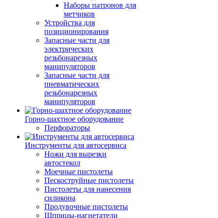
Наборы патронов для
метчиков
Устройства для
позиционирования
Запасные части для
электрических
резьбонарезных
манипуляторов
Запасные части для
пневматических
резьбонарезных
манипуляторов
Горно-шахтное оборудование
Перфораторы
Инструменты для автосервиса
Ножи для вырезки
автостекол
Моечные пистолеты
Пескоструйные пистолеты
Пистолеты для нанесения
силикона
Продувочные пистолеты
Шприцы-нагнетатели