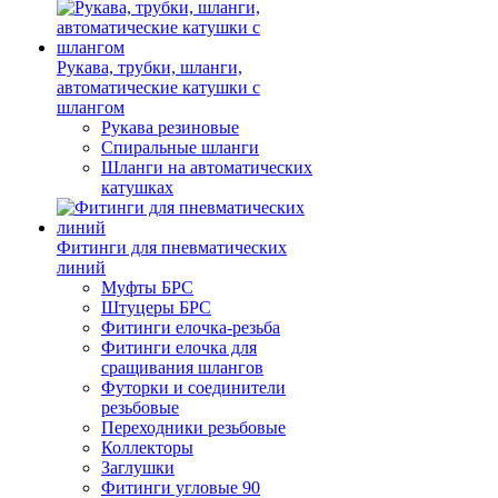
Рукава, трубки, шланги,
автоматические катушки с
шлангом
Рукава резиновые
Спиральные шланги
Шланги на автоматических
катушках
Фитинги для пневматических
линий
Муфты БРС
Штуцеры БРС
Фитинги елочка-резьба
Фитинги елочка для
сращивания шлангов
Футорки и соединители
резьбовые
Переходники резьбовые
Коллекторы
Заглушки
Фитинги угловые 90