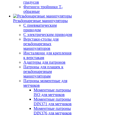
градусов
Фитинги тройники Т-
образные
Резьбонарезные манипуляторы
С пневматическим
приводом
С электрическим приводом
Верстаки-столы для
резьбонарезных
манипуляторов
Инсталяции для крепления
к верстакам
Адаптеры для патронов
Патроны для плашек к
резьбонарезным
манипуляторам
Патроны моментные для
метчиков
Моментные патроны
ISO для метчиков
Моментные патроны
DIN371 для метчиков
Моментные патроны
DIN376 для метчиков