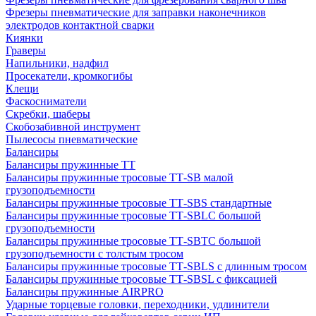
Фрезеры пневматические для заправки наконечников
электродов контактной сварки
Киянки
Граверы
Напильники, надфил
Просекатели, кромкогибы
Клещи
Фаскосниматели
Скребки, шаберы
Скобозабивной инструмент
Пылесосы пневматические
Балансиры
Балансиры пружинные TT
Балансиры пружинные тросовые ТТ-SB малой
грузоподъемности
Балансиры пружинные тросовые ТТ-SBS стандартные
Балансиры пружинные тросовые ТТ-SBLC большой
грузоподъемности
Балансиры пружинные тросовые ТТ-SBTC большой
грузоподъемности с толстым тросом
Балансиры пружинные тросовые ТТ-SBLS с длинным тросом
Балансиры пружинные тросовые ТТ-SBSL с фиксацией
Балансиры пружинные AIRPRO
Ударные торцевые головки, переходники, удлинители