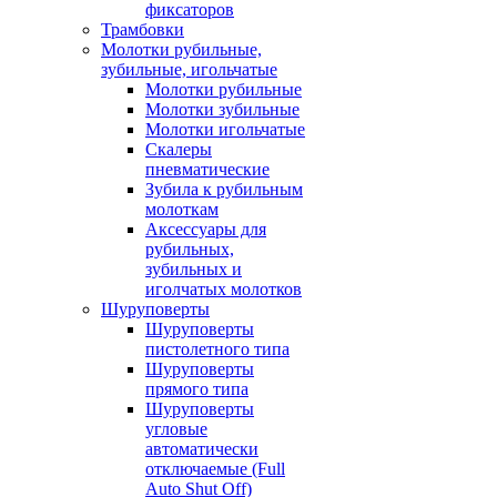
фиксаторов
Трамбовки
Молотки рубильные,
зубильные, игольчатые
Молотки рубильные
Молотки зубильные
Молотки игольчатые
Скалеры
пневматические
Зубила к рубильным
молоткам
Аксессуары для
рубильных,
зубильных и
иголчатых молотков
Шуруповерты
Шуруповерты
пистолетного типа
Шуруповерты
прямого типа
Шуруповерты
угловые
автоматически
отключаемые (Full
Auto Shut Off)