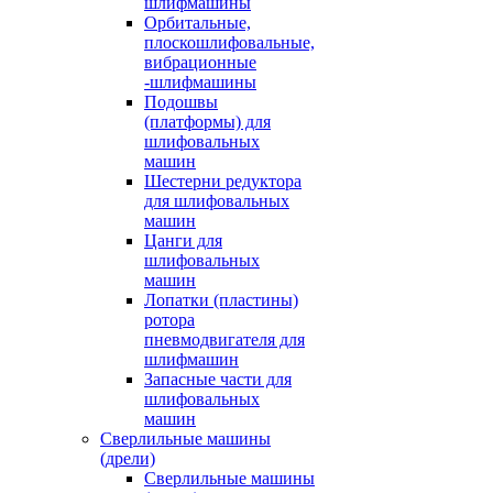
шлифмашины
Орбитальные,
плоскошлифовальные,
вибрационные
-шлифмашины
Подошвы
(платформы) для
шлифовальных
машин
Шестерни редуктора
для шлифовальных
машин
Цанги для
шлифовальных
машин
Лопатки (пластины)
ротора
пневмодвигателя для
шлифмашин
Запасные части для
шлифовальных
машин
Сверлильные машины
(дрели)
Сверлильные машины