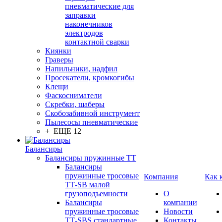
пневматические для
заправки
наконечников
электродов
контактной сварки
Киянки
Граверы
Напильники, надфил
Просекатели, кромкогибы
Клещи
Фаскосниматели
Скребки, шаберы
Скобозабивной инструмент
Пылесосы пневматические
+ ЕЩЕ 12
Балансиры
Балансиры пружинные TT
Балансиры
пружинные тросовые
Компания
Как 
ТТ-SB малой
грузоподъемности
О
Балансиры
компании
пружинные тросовые
Новости
ТТ-SBS стандартные
Контакты