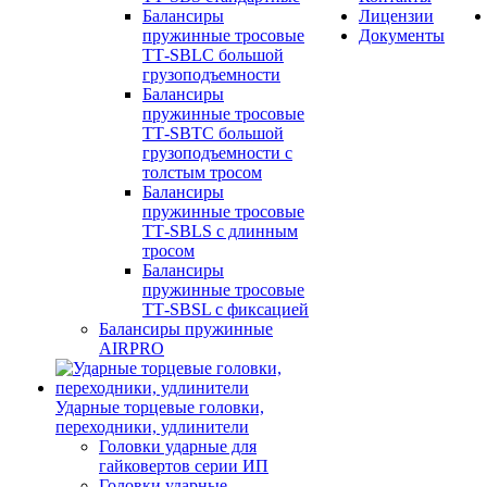
Балансиры
Лицензии
пружинные тросовые
Документы
ТТ-SBLC большой
грузоподъемности
Балансиры
пружинные тросовые
ТТ-SBTC большой
грузоподъемности с
толстым тросом
Балансиры
пружинные тросовые
ТТ-SBLS с длинным
тросом
Балансиры
пружинные тросовые
ТТ-SBSL с фиксацией
Балансиры пружинные
AIRPRO
Ударные торцевые головки,
переходники, удлинители
Головки ударные для
гайковертов серии ИП
Головки ударные