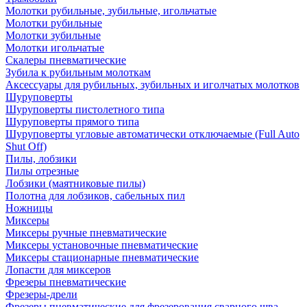
Молотки рубильные, зубильные, игольчатые
Молотки рубильные
Молотки зубильные
Молотки игольчатые
Скалеры пневматические
Зубила к рубильным молоткам
Аксессуары для рубильных, зубильных и иголчатых молотков
Шуруповерты
Шуруповерты пистолетного типа
Шуруповерты прямого типа
Шуруповерты угловые автоматически отключаемые (Full Auto
Shut Off)
Пилы, лобзики
Пилы отрезные
Лобзики (маятниковые пилы)
Полотна для лобзиков, сабельных пил
Ножницы
Миксеры
Миксеры ручные пневматические
Миксеры установочные пневматические
Миксеры стационарные пневматические
Лопасти для миксеров
Фрезеры пневматические
Фрезеры-дрели
Фрезеры пневматические для фрезерования сварного шва