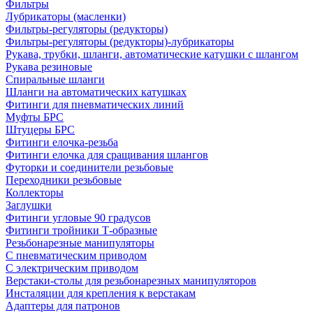
Фильтры
Лубрикаторы (масленки)
Фильтры-регуляторы (редукторы)
Фильтры-регуляторы (редукторы)-лубрикаторы
Рукава, трубки, шланги, автоматические катушки с шлангом
Рукава резиновые
Спиральные шланги
Шланги на автоматических катушках
Фитинги для пневматических линий
Муфты БРС
Штуцеры БРС
Фитинги елочка-резьба
Фитинги елочка для сращивания шлангов
Футорки и соединители резьбовые
Переходники резьбовые
Коллекторы
Заглушки
Фитинги угловые 90 градусов
Фитинги тройники Т-образные
Резьбонарезные манипуляторы
С пневматическим приводом
С электрическим приводом
Верстаки-столы для резьбонарезных манипуляторов
Инсталяции для крепления к верстакам
Адаптеры для патронов