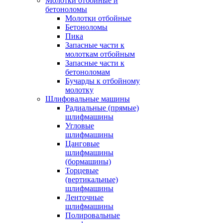
Молотки отбойные и
бетоноломы
Молотки отбойные
Бетоноломы
Пика
Запасные части к
молоткам отбойным
Запасные части к
бетоноломам
Бучарды к отбойному
молотку
Шлифовальные машины
Радиальные (прямые)
шлифмашины
Угловые
шлифмашины
Цанговые
шлифмашины
(бормашины)
Торцевые
(вертикальные)
шлифмашины
Ленточные
шлифмашины
Полировальные