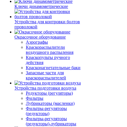
Ключи динамометрические
Устройства для контровки болтов
проволокой
Окрасочное оборудование
Аэрографы
Краскораспылители
воздушного распыления
Краскопульты ручного
действия
Красконагнетательные баки
Запасные части для
краскораспылителей
Устройства подготовки воздуха
Редукторы (регуляторы)
Фильтры
Лубрикаторы (масленки)
Фильтры-регуляторы
(редукторы)
Фильтры-регуляторы
(редукторы)-лубрикаторы