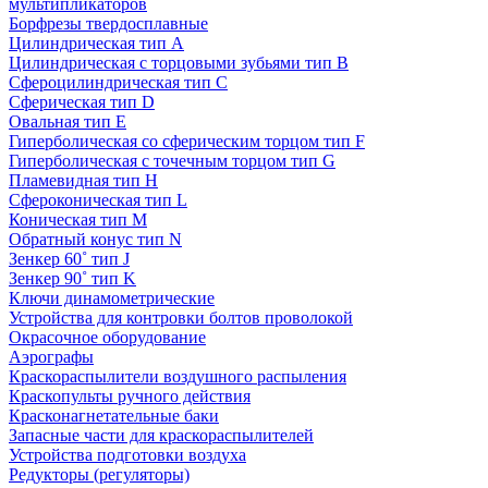
мультипликаторов
Борфрезы твердосплавные
Цилиндрическая тип A
Цилиндрическая с торцовыми зубьями тип B
Сфероцилиндрическая тип C
Сферическая тип D
Овальная тип E
Гиперболическая со сферическим торцом тип F
Гиперболическая с точечным торцом тип G
Пламевидная тип H
Сфероконическая тип L
Коническая тип M
Обратный конус тип N
Зенкер 60˚ тип J
Зенкер 90˚ тип K
Ключи динамометрические
Устройства для контровки болтов проволокой
Окрасочное оборудование
Аэрографы
Краскораспылители воздушного распыления
Краскопульты ручного действия
Красконагнетательные баки
Запасные части для краскораспылителей
Устройства подготовки воздуха
Редукторы (регуляторы)