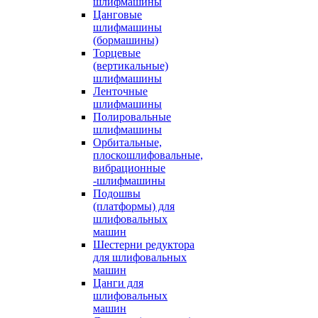
шлифмашины
Цанговые
шлифмашины
(бормашины)
Торцевые
(вертикальные)
шлифмашины
Ленточные
шлифмашины
Полировальные
шлифмашины
Орбитальные,
плоскошлифовальные,
вибрационные
-шлифмашины
Подошвы
(платформы) для
шлифовальных
машин
Шестерни редуктора
для шлифовальных
машин
Цанги для
шлифовальных
машин