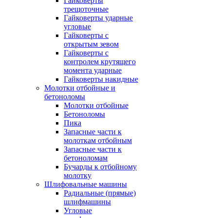
Гайковерты
трещоточные
Гайковерты ударные
угловые
Гайковерты с
открытым зевом
Гайковерты с
контролем крутящего
момента ударные
Гайковерты накидные
Молотки отбойные и
бетоноломы
Молотки отбойные
Бетоноломы
Пика
Запасные части к
молоткам отбойным
Запасные части к
бетоноломам
Бучарды к отбойному
молотку
Шлифовальные машины
Радиальные (прямые)
шлифмашины
Угловые