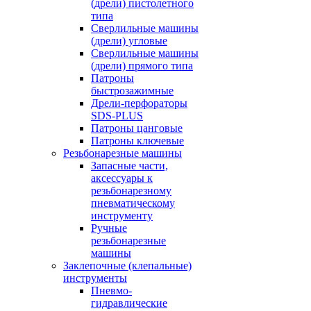
(дрели) пистолетного
типа
Сверлильные машины
(дрели) угловые
Сверлильные машины
(дрели) прямого типа
Патроны
быстрозажимные
Дрели-перфораторы
SDS-PLUS
Патроны цанговые
Патроны ключевые
Резьбонарезные машины
Запасные части,
аксессуары к
резьбонарезному
пневматическому
инструменту
Ручные
резьбонарезные
машины
Заклепочные (клепальные)
инструменты
Пневмо-
гидравлические