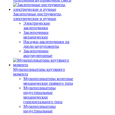
уплотнения футеровочной смеси
Заклепочные инструменты,
электрические и ручные
Электрические
заклепочники
Заклепочники
механические
Насадки-заклепочники на
дрели-шуруповерты
Заклепочники
аккумуляторные
Мультипликаторы крутящего
момента
Мультипликаторы колесные
механические прямого типа
Мультипликаторы
индустриальные
механические
горизонтального типа
Мультипликаторы
индустриальные