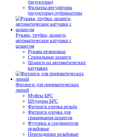
(редукторы)
Фильтры-регуляторы
(редукторы)-лубрикаторы
Рукава, трубки, шланги,
автоматические катушки с
шлангом
Рукава резиновые
Спиральные шланги
Шланги на автоматических
катушках
Фитинги для пневматических
линий
Муфты БРС
Штуцеры БРС
Фитинги елочка-резьба
Фитинги елочка для
сращивания шлангов
Футорки и соединители
резьбовые
Переходники резьбовые