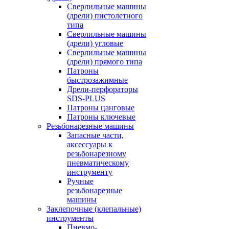
Сверлильные машины
(дрели) пистолетного
типа
Сверлильные машины
(дрели) угловые
Сверлильные машины
(дрели) прямого типа
Патроны
быстрозажимные
Дрели-перфораторы
SDS-PLUS
Патроны цанговые
Патроны ключевые
Резьбонарезные машины
Запасные части,
аксессуары к
резьбонарезному
пневматическому
инструменту
Ручные
резьбонарезные
машины
Заклепочные (клепальные)
инструменты
Пневмо-