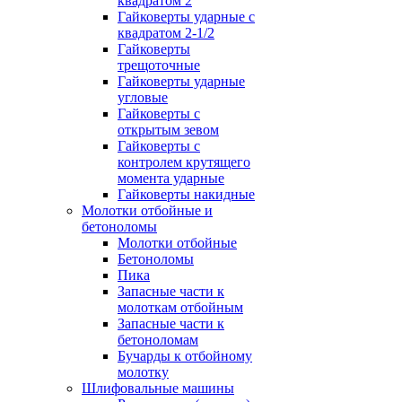
квадратом 2
Гайковерты ударные с
квадратом 2-1/2
Гайковерты
трещоточные
Гайковерты ударные
угловые
Гайковерты с
открытым зевом
Гайковерты с
контролем крутящего
момента ударные
Гайковерты накидные
Молотки отбойные и
бетоноломы
Молотки отбойные
Бетоноломы
Пика
Запасные части к
молоткам отбойным
Запасные части к
бетоноломам
Бучарды к отбойному
молотку
Шлифовальные машины