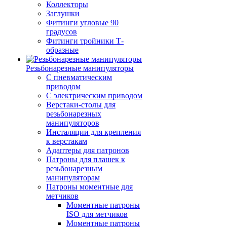
Коллекторы
Заглушки
Фитинги угловые 90
градусов
Фитинги тройники Т-
образные
Резьбонарезные манипуляторы
С пневматическим
приводом
С электрическим приводом
Верстаки-столы для
резьбонарезных
манипуляторов
Инсталяции для крепления
к верстакам
Адаптеры для патронов
Патроны для плашек к
резьбонарезным
манипуляторам
Патроны моментные для
метчиков
Моментные патроны
ISO для метчиков
Моментные патроны