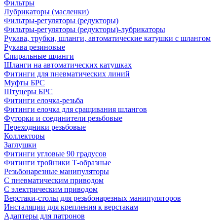
Фильтры
Лубрикаторы (масленки)
Фильтры-регуляторы (редукторы)
Фильтры-регуляторы (редукторы)-лубрикаторы
Рукава, трубки, шланги, автоматические катушки с шлангом
Рукава резиновые
Спиральные шланги
Шланги на автоматических катушках
Фитинги для пневматических линий
Муфты БРС
Штуцеры БРС
Фитинги елочка-резьба
Фитинги елочка для сращивания шлангов
Футорки и соединители резьбовые
Переходники резьбовые
Коллекторы
Заглушки
Фитинги угловые 90 градусов
Фитинги тройники Т-образные
Резьбонарезные манипуляторы
С пневматическим приводом
С электрическим приводом
Верстаки-столы для резьбонарезных манипуляторов
Инсталяции для крепления к верстакам
Адаптеры для патронов