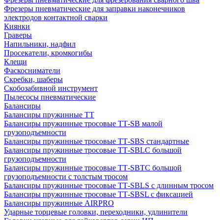
Фрезеры пневматические для заправки наконечников
электродов контактной сварки
Киянки
Граверы
Напильники, надфил
Просекатели, кромкогибы
Клещи
Фаскосниматели
Скребки, шаберы
Скобозабивной инструмент
Пылесосы пневматические
Балансиры
Балансиры пружинные TT
Балансиры пружинные тросовые ТТ-SB малой
грузоподъемности
Балансиры пружинные тросовые ТТ-SBS стандартные
Балансиры пружинные тросовые ТТ-SBLC большой
грузоподъемности
Балансиры пружинные тросовые ТТ-SBTC большой
грузоподъемности с толстым тросом
Балансиры пружинные тросовые ТТ-SBLS с длинным тросом
Балансиры пружинные тросовые ТТ-SBSL с фиксацией
Балансиры пружинные AIRPRO
Ударные торцевые головки, переходники, удлинители