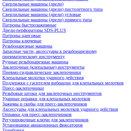
Сверлильные машины (дрели)
Сверлильные машины (дрели) пистолетного типа
Сверлильные машины (дрели) угловые
Сверлильные машины (дрели) прямого типа
Патроны быстрозажимные
Дрели-перфораторы SDS-PLUS
Патроны цанговые
Патроны ключевые
Резьбонарезные машины
Запасные части, аксессуары к резьбонарезному
пневматическому инструменту
Ручные резьбонарезные машины
Заклепочные (клепальные) инструменты
Пневмо-гидравлические заклепочники
Клепальные молотки ударного действия
Поддержки с гасителем вибрации для клепальных молотков
Пресс-заклепочники
Резьбовые штоки для заклепочных инструментов
Ударные оправки для клепальных молотков
Зажимы и скобы для пресс-заклепочников
Аксессуары для клепальных молотков ударного действия
Оправки для пресс-заклепочников
Регулировочные ключи для заклепочников
Установщики авиационных фиксаторов
Трамбовки