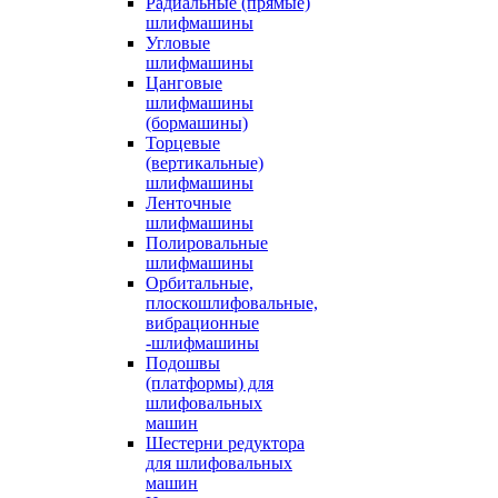
Радиальные (прямые)
шлифмашины
Угловые
шлифмашины
Цанговые
шлифмашины
(бормашины)
Торцевые
(вертикальные)
шлифмашины
Ленточные
шлифмашины
Полировальные
шлифмашины
Орбитальные,
плоскошлифовальные,
вибрационные
-шлифмашины
Подошвы
(платформы) для
шлифовальных
машин
Шестерни редуктора
для шлифовальных
машин