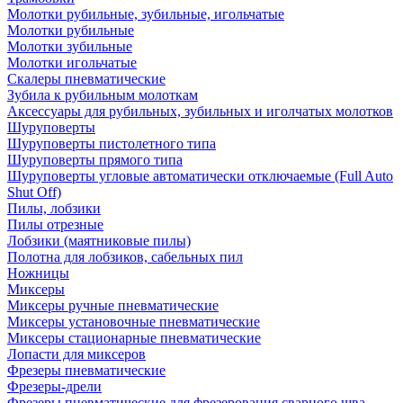
Молотки рубильные, зубильные, игольчатые
Молотки рубильные
Молотки зубильные
Молотки игольчатые
Скалеры пневматические
Зубила к рубильным молоткам
Аксессуары для рубильных, зубильных и иголчатых молотков
Шуруповерты
Шуруповерты пистолетного типа
Шуруповерты прямого типа
Шуруповерты угловые автоматически отключаемые (Full Auto
Shut Off)
Пилы, лобзики
Пилы отрезные
Лобзики (маятниковые пилы)
Полотна для лобзиков, сабельных пил
Ножницы
Миксеры
Миксеры ручные пневматические
Миксеры установочные пневматические
Миксеры стационарные пневматические
Лопасти для миксеров
Фрезеры пневматические
Фрезеры-дрели
Фрезеры пневматические для фрезерования сварного шва