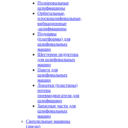
Полировальные
шлифмашины
Орбитальные,
плоскошлифовальные,
вибрационные
-шлифмашины
Подошвы
(платформы) для
шлифовальных
машин
Шестерни редуктора
для шлифовальных
машин
Цанги для
шлифовальных
машин
Лопатки (пластины)
ротора
пневмодвигателя для
шлифмашин
Запасные части для
шлифовальных
машин
Сверлильные машины
(дрели)