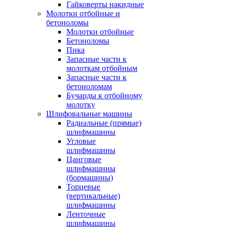
Гайковерты накидные
Молотки отбойные и
бетоноломы
Молотки отбойные
Бетоноломы
Пика
Запасные части к
молоткам отбойным
Запасные части к
бетоноломам
Бучарды к отбойному
молотку
Шлифовальные машины
Радиальные (прямые)
шлифмашины
Угловые
шлифмашины
Цанговые
шлифмашины
(бормашины)
Торцевые
(вертикальные)
шлифмашины
Ленточные
шлифмашины