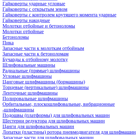
Гайковерты ударные угловые
Гайковерты с открытым зевом
Гайковерты с контролем крутящего момента ударные
Гайковерты накидные
Молотки отбойные и бетоноломы
Молотки отбойные
Бетоноломы
Пика
Запасные части к молоткам отбойным
Запасные части к бетоноломам
Бучарды к отбойному молотку
Шлифовальные машины
Радиальные (прямые) шлифмашины
Угловые шлифмашины
Цанговые шлифмашины (бормашины)
Торцевые (вертикальные) шлифмашины
Ленточные шлифмашины
Полировальные шлифмашины
Орбитальные, плоскошлифовальные, вибрационные
-шлифмашины
Подошвы (платформы) для шлифовальных машин
Шестерни редуктора для шлифовальных машин
Цанги для шлифовальных машин
Лопатки (пластины) ротора пневмодвигателя для шлифмашин
Запасные части для шлифовальных машин