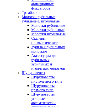
авиационных
фиксаторов
Трамбовки
Молотки рубильные,
зубильные, игольчатые
Молотки рубильные
Молотки зубильные
Молотки игольчатые
Скалеры
пневматические
Зубила к рубильным
молоткам
Аксессуары для
рубильных,
зубильных и
иголчатых молотков
Шуруповерты
Шуруповерты
пистолетного типа
Шуруповерты
прямого типа
Шуруповерты
угловые
автоматически