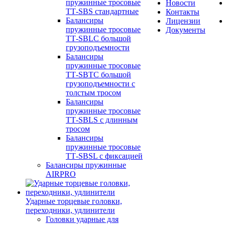
пружинные тросовые
Новости
ТТ-SBS стандартные
Контакты
Балансиры
Лицензии
пружинные тросовые
Документы
ТТ-SBLC большой
грузоподъемности
Балансиры
пружинные тросовые
ТТ-SBTC большой
грузоподъемности с
толстым тросом
Балансиры
пружинные тросовые
ТТ-SBLS с длинным
тросом
Балансиры
пружинные тросовые
ТТ-SBSL с фиксацией
Балансиры пружинные
AIRPRO
Ударные торцевые головки,
переходники, удлинители
Головки ударные для