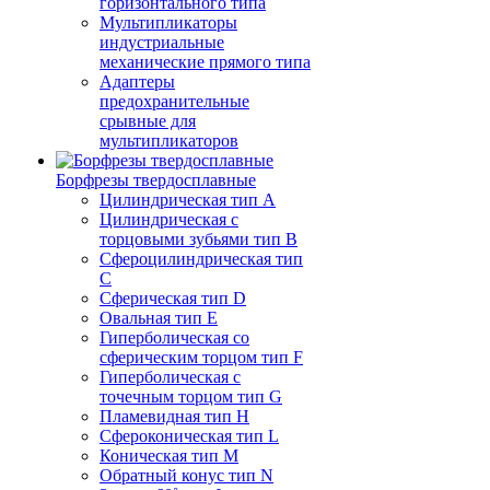
горизонтального типа
Мультипликаторы
индустриальные
механические прямого типа
Адаптеры
предохранительные
срывные для
мультипликаторов
Борфрезы твердосплавные
Цилиндрическая тип A
Цилиндрическая с
торцовыми зубьями тип B
Сфероцилиндрическая тип
C
Сферическая тип D
Овальная тип E
Гиперболическая со
сферическим торцом тип F
Гиперболическая с
точечным торцом тип G
Пламевидная тип H
Сфероконическая тип L
Коническая тип M
Обратный конус тип N