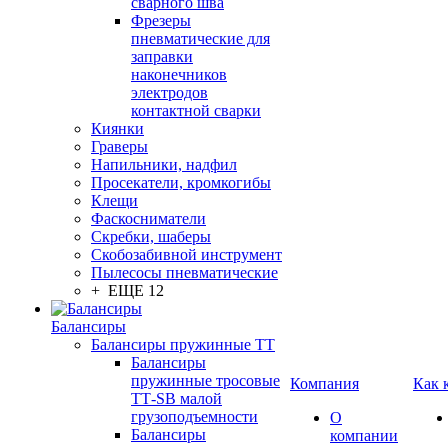
сварного шва
Фрезеры
пневматические для
заправки
наконечников
электродов
контактной сварки
Киянки
Граверы
Напильники, надфил
Просекатели, кромкогибы
Клещи
Фаскосниматели
Скребки, шаберы
Скобозабивной инструмент
Пылесосы пневматические
+ ЕЩЕ 12
Балансиры
Балансиры пружинные TT
Балансиры
пружинные тросовые
Компания
Как 
ТТ-SB малой
грузоподъемности
О
Балансиры
компании