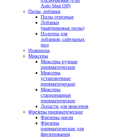
отключаемые (Full
Auto Shut Off)
Пилы, лобзики
Пилы отрезные
Лобзики
(маятниковые пилы)
Полотна для
лобзиков, сабельных
пил
Ножницы
Миксеры
Миксеры ручные
пневматические
Миксеры
установочные
пневматические
Миксеры
стационарные
пневматические
Лопасти для миксеров
Фрезеры пневматические
Фрезеры-дрели
Фрезеры
пневматические для
фрезерования