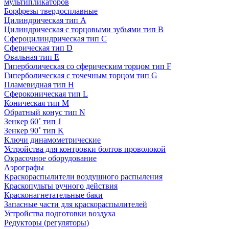
мультипликаторов
Борфрезы твердосплавные
Цилиндрическая тип A
Цилиндрическая с торцовыми зубьями тип B
Сфероцилиндрическая тип C
Сферическая тип D
Овальная тип E
Гиперболическая со сферическим торцом тип F
Гиперболическая с точечным торцом тип G
Пламевидная тип H
Сфероконическая тип L
Коническая тип M
Обратный конус тип N
Зенкер 60˚ тип J
Зенкер 90˚ тип K
Ключи динамометрические
Устройства для контровки болтов проволокой
Окрасочное оборудование
Аэрографы
Краскораспылители воздушного распыления
Краскопульты ручного действия
Красконагнетательные баки
Запасные части для краскораспылителей
Устройства подготовки воздуха
Редукторы (регуляторы)