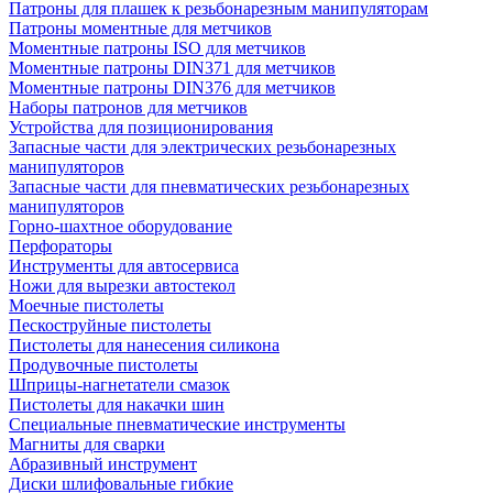
Патроны для плашек к резьбонарезным манипуляторам
Патроны моментные для метчиков
Моментные патроны ISO для метчиков
Моментные патроны DIN371 для метчиков
Моментные патроны DIN376 для метчиков
Наборы патронов для метчиков
Устройства для позиционирования
Запасные части для электрических резьбонарезных
манипуляторов
Запасные части для пневматических резьбонарезных
манипуляторов
Горно-шахтное оборудование
Перфораторы
Инструменты для автосервиса
Ножи для вырезки автостекол
Моечные пистолеты
Пескоструйные пистолеты
Пистолеты для нанесения силикона
Продувочные пистолеты
Шприцы-нагнетатели смазок
Пистолеты для накачки шин
Специальные пневматические инструменты
Магниты для сварки
Абразивный инструмент
Диски шлифовальные гибкие