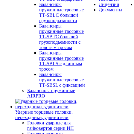
Балансиры
Лицензии
пружинные тросовые
Документы
ТТ-SBLC большой
грузоподъемности
Балансиры
пружинные тросовые
ТТ-SBTC большой
грузоподъемности с
толстым тросом
Балансиры
пружинные тросовые
ТТ-SBLS с длинным
тросом
Балансиры
пружинные тросовые
ТТ-SBSL с фиксацией
Балансиры пружинные
AIRPRO
Ударные торцевые головки,
переходники, удлинители
Головки ударные для
гайковертов серии ИП
Головки ударные