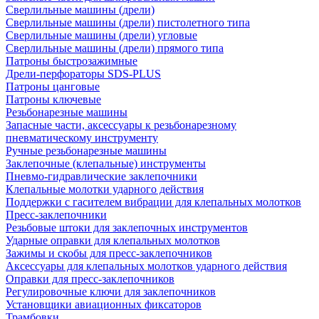
Сверлильные машины (дрели)
Сверлильные машины (дрели) пистолетного типа
Сверлильные машины (дрели) угловые
Сверлильные машины (дрели) прямого типа
Патроны быстрозажимные
Дрели-перфораторы SDS-PLUS
Патроны цанговые
Патроны ключевые
Резьбонарезные машины
Запасные части, аксессуары к резьбонарезному
пневматическому инструменту
Ручные резьбонарезные машины
Заклепочные (клепальные) инструменты
Пневмо-гидравлические заклепочники
Клепальные молотки ударного действия
Поддержки с гасителем вибрации для клепальных молотков
Пресс-заклепочники
Резьбовые штоки для заклепочных инструментов
Ударные оправки для клепальных молотков
Зажимы и скобы для пресс-заклепочников
Аксессуары для клепальных молотков ударного действия
Оправки для пресс-заклепочников
Регулировочные ключи для заклепочников
Установщики авиационных фиксаторов
Трамбовки