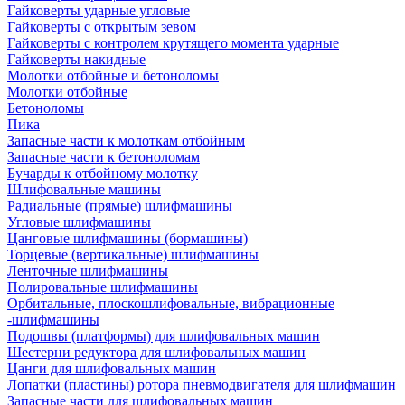
Гайковерты ударные угловые
Гайковерты с открытым зевом
Гайковерты с контролем крутящего момента ударные
Гайковерты накидные
Молотки отбойные и бетоноломы
Молотки отбойные
Бетоноломы
Пика
Запасные части к молоткам отбойным
Запасные части к бетоноломам
Бучарды к отбойному молотку
Шлифовальные машины
Радиальные (прямые) шлифмашины
Угловые шлифмашины
Цанговые шлифмашины (бормашины)
Торцевые (вертикальные) шлифмашины
Ленточные шлифмашины
Полировальные шлифмашины
Орбитальные, плоскошлифовальные, вибрационные
-шлифмашины
Подошвы (платформы) для шлифовальных машин
Шестерни редуктора для шлифовальных машин
Цанги для шлифовальных машин
Лопатки (пластины) ротора пневмодвигателя для шлифмашин
Запасные части для шлифовальных машин