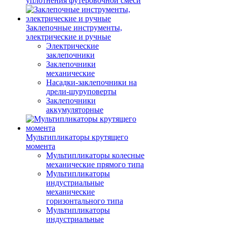
уплотнения футеровочной смеси
Заклепочные инструменты,
электрические и ручные
Электрические
заклепочники
Заклепочники
механические
Насадки-заклепочники на
дрели-шуруповерты
Заклепочники
аккумуляторные
Мультипликаторы крутящего
момента
Мультипликаторы колесные
механические прямого типа
Мультипликаторы
индустриальные
механические
горизонтального типа
Мультипликаторы
индустриальные