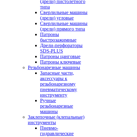
(дрели) пистолетного
типа
Сверлильные машины
(дрели) угловые
Сверлильные машины
(дрели) прямого типа
Патроны
быстрозажимные
Дрели-перфораторы
SDS-PLUS
Патроны цанговые
Патроны ключевые
Резьбонарезные машины
Запасные части,
аксессуары к
резьбонарезному
пневматическому
инструменту
Ручные
резьбонарезные
машины
Заклепочные (клепальные)
инструменты
Пневмо-
гидравлические