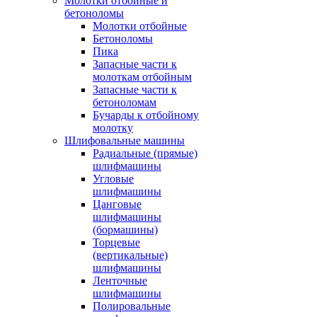
Молотки отбойные и
бетоноломы
Молотки отбойные
Бетоноломы
Пика
Запасные части к
молоткам отбойным
Запасные части к
бетоноломам
Бучарды к отбойному
молотку
Шлифовальные машины
Радиальные (прямые)
шлифмашины
Угловые
шлифмашины
Цанговые
шлифмашины
(бормашины)
Торцевые
(вертикальные)
шлифмашины
Ленточные
шлифмашины
Полировальные