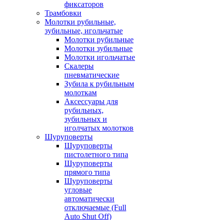
фиксаторов
Трамбовки
Молотки рубильные,
зубильные, игольчатые
Молотки рубильные
Молотки зубильные
Молотки игольчатые
Скалеры
пневматические
Зубила к рубильным
молоткам
Аксессуары для
рубильных,
зубильных и
иголчатых молотков
Шуруповерты
Шуруповерты
пистолетного типа
Шуруповерты
прямого типа
Шуруповерты
угловые
автоматически
отключаемые (Full
Auto Shut Off)