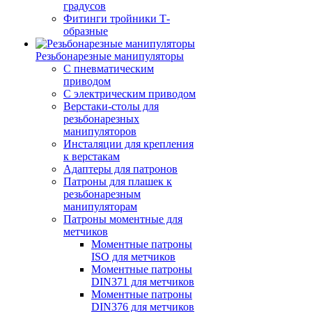
градусов
Фитинги тройники Т-
образные
Резьбонарезные манипуляторы
С пневматическим
приводом
С электрическим приводом
Верстаки-столы для
резьбонарезных
манипуляторов
Инсталяции для крепления
к верстакам
Адаптеры для патронов
Патроны для плашек к
резьбонарезным
манипуляторам
Патроны моментные для
метчиков
Моментные патроны
ISO для метчиков
Моментные патроны
DIN371 для метчиков
Моментные патроны
DIN376 для метчиков