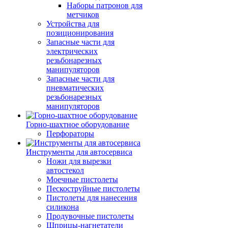
Наборы патронов для
метчиков
Устройства для
позиционирования
Запасные части для
электрических
резьбонарезных
манипуляторов
Запасные части для
пневматических
резьбонарезных
манипуляторов
Горно-шахтное оборудование
Перфораторы
Инструменты для автосервиса
Ножи для вырезки
автостекол
Моечные пистолеты
Пескоструйные пистолеты
Пистолеты для нанесения
силикона
Продувочные пистолеты
Шприцы-нагнетатели