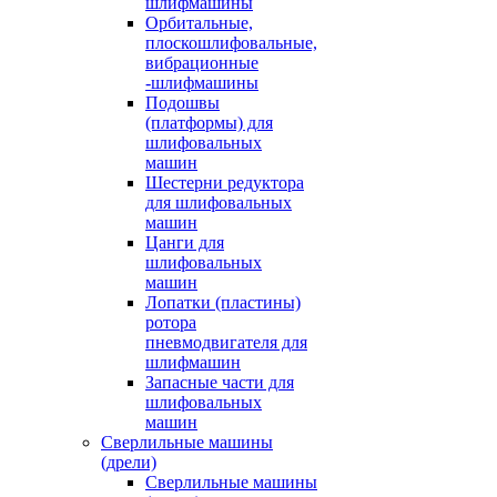
шлифмашины
Орбитальные,
плоскошлифовальные,
вибрационные
-шлифмашины
Подошвы
(платформы) для
шлифовальных
машин
Шестерни редуктора
для шлифовальных
машин
Цанги для
шлифовальных
машин
Лопатки (пластины)
ротора
пневмодвигателя для
шлифмашин
Запасные части для
шлифовальных
машин
Сверлильные машины
(дрели)
Сверлильные машины