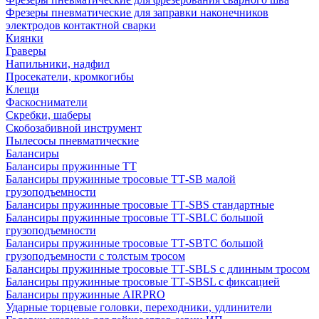
Фрезеры пневматические для заправки наконечников
электродов контактной сварки
Киянки
Граверы
Напильники, надфил
Просекатели, кромкогибы
Клещи
Фаскосниматели
Скребки, шаберы
Скобозабивной инструмент
Пылесосы пневматические
Балансиры
Балансиры пружинные TT
Балансиры пружинные тросовые ТТ-SB малой
грузоподъемности
Балансиры пружинные тросовые ТТ-SBS стандартные
Балансиры пружинные тросовые ТТ-SBLC большой
грузоподъемности
Балансиры пружинные тросовые ТТ-SBTC большой
грузоподъемности с толстым тросом
Балансиры пружинные тросовые ТТ-SBLS с длинным тросом
Балансиры пружинные тросовые ТТ-SBSL с фиксацией
Балансиры пружинные AIRPRO
Ударные торцевые головки, переходники, удлинители