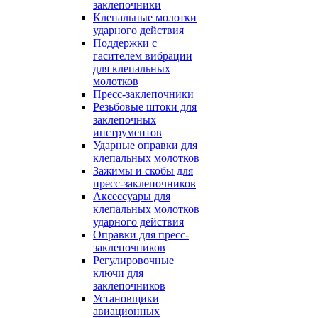
заклепочники
Клепальные молотки
ударного действия
Поддержки с
гасителем вибрации
для клепальных
молотков
Пресс-заклепочники
Резьбовые штоки для
заклепочных
инструментов
Ударные оправки для
клепальных молотков
Зажимы и скобы для
пресс-заклепочников
Аксессуары для
клепальных молотков
ударного действия
Оправки для пресс-
заклепочников
Регулировочные
ключи для
заклепочников
Установщики
авиационных