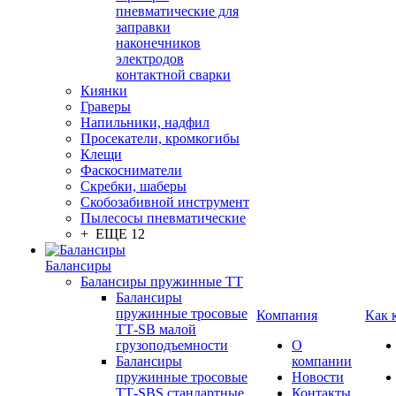
пневматические для
заправки
наконечников
электродов
контактной сварки
Киянки
Граверы
Напильники, надфил
Просекатели, кромкогибы
Клещи
Фаскосниматели
Скребки, шаберы
Скобозабивной инструмент
Пылесосы пневматические
+ ЕЩЕ 12
Балансиры
Балансиры пружинные TT
Балансиры
пружинные тросовые
Компания
Как 
ТТ-SB малой
грузоподъемности
О
Балансиры
компании
пружинные тросовые
Новости
ТТ-SBS стандартные
Контакты