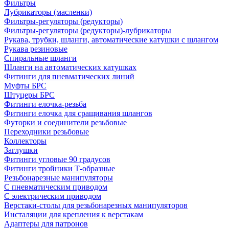
Фильтры
Лубрикаторы (масленки)
Фильтры-регуляторы (редукторы)
Фильтры-регуляторы (редукторы)-лубрикаторы
Рукава, трубки, шланги, автоматические катушки с шлангом
Рукава резиновые
Спиральные шланги
Шланги на автоматических катушках
Фитинги для пневматических линий
Муфты БРС
Штуцеры БРС
Фитинги елочка-резьба
Фитинги елочка для сращивания шлангов
Футорки и соединители резьбовые
Переходники резьбовые
Коллекторы
Заглушки
Фитинги угловые 90 градусов
Фитинги тройники Т-образные
Резьбонарезные манипуляторы
С пневматическим приводом
С электрическим приводом
Верстаки-столы для резьбонарезных манипуляторов
Инсталяции для крепления к верстакам
Адаптеры для патронов