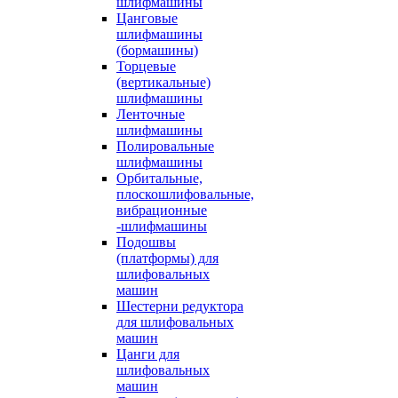
шлифмашины
Цанговые
шлифмашины
(бормашины)
Торцевые
(вертикальные)
шлифмашины
Ленточные
шлифмашины
Полировальные
шлифмашины
Орбитальные,
плоскошлифовальные,
вибрационные
-шлифмашины
Подошвы
(платформы) для
шлифовальных
машин
Шестерни редуктора
для шлифовальных
машин
Цанги для
шлифовальных
машин