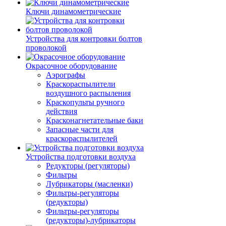
Ключи динамометрические
Устройства для контровки болтов
проволокой
Окрасочное оборудование
Аэрографы
Краскораспылители
воздушного распыления
Краскопульты ручного
действия
Красконагнетательные баки
Запасные части для
краскораспылителей
Устройства подготовки воздуха
Редукторы (регуляторы)
Фильтры
Лубрикаторы (масленки)
Фильтры-регуляторы
(редукторы)
Фильтры-регуляторы
(редукторы)-лубрикаторы