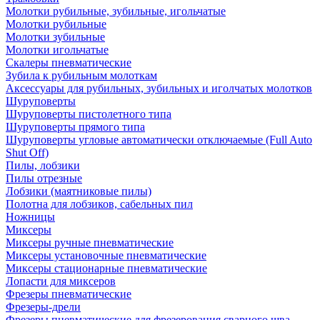
Молотки рубильные, зубильные, игольчатые
Молотки рубильные
Молотки зубильные
Молотки игольчатые
Скалеры пневматические
Зубила к рубильным молоткам
Аксессуары для рубильных, зубильных и иголчатых молотков
Шуруповерты
Шуруповерты пистолетного типа
Шуруповерты прямого типа
Шуруповерты угловые автоматически отключаемые (Full Auto
Shut Off)
Пилы, лобзики
Пилы отрезные
Лобзики (маятниковые пилы)
Полотна для лобзиков, сабельных пил
Ножницы
Миксеры
Миксеры ручные пневматические
Миксеры установочные пневматические
Миксеры стационарные пневматические
Лопасти для миксеров
Фрезеры пневматические
Фрезеры-дрели
Фрезеры пневматические для фрезерования сварного шва