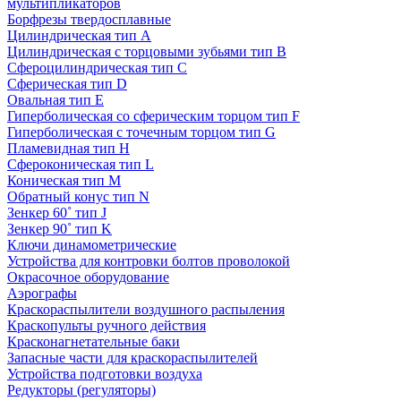
мультипликаторов
Борфрезы твердосплавные
Цилиндрическая тип A
Цилиндрическая с торцовыми зубьями тип B
Сфероцилиндрическая тип C
Сферическая тип D
Овальная тип E
Гиперболическая со сферическим торцом тип F
Гиперболическая с точечным торцом тип G
Пламевидная тип H
Сфероконическая тип L
Коническая тип M
Обратный конус тип N
Зенкер 60˚ тип J
Зенкер 90˚ тип K
Ключи динамометрические
Устройства для контровки болтов проволокой
Окрасочное оборудование
Аэрографы
Краскораспылители воздушного распыления
Краскопульты ручного действия
Красконагнетательные баки
Запасные части для краскораспылителей
Устройства подготовки воздуха
Редукторы (регуляторы)