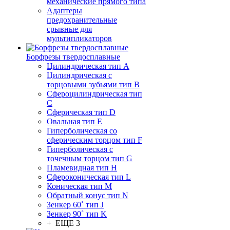
механические прямого типа
Адаптеры
предохранительные
срывные для
мультипликаторов
Борфрезы твердосплавные
Цилиндрическая тип A
Цилиндрическая с
торцовыми зубьями тип B
Сфероцилиндрическая тип
C
Сферическая тип D
Овальная тип E
Гиперболическая со
сферическим торцом тип F
Гиперболическая с
точечным торцом тип G
Пламевидная тип H
Сфероконическая тип L
Коническая тип M
Обратный конус тип N
Зенкер 60˚ тип J
Зенкер 90˚ тип K
+ ЕЩЕ 3