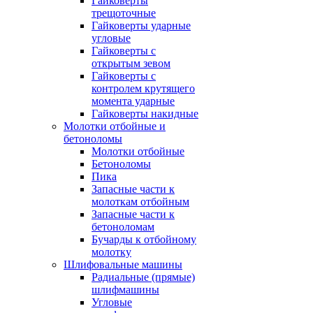
Гайковерты
трещоточные
Гайковерты ударные
угловые
Гайковерты с
открытым зевом
Гайковерты с
контролем крутящего
момента ударные
Гайковерты накидные
Молотки отбойные и
бетоноломы
Молотки отбойные
Бетоноломы
Пика
Запасные части к
молоткам отбойным
Запасные части к
бетоноломам
Бучарды к отбойному
молотку
Шлифовальные машины
Радиальные (прямые)
шлифмашины
Угловые