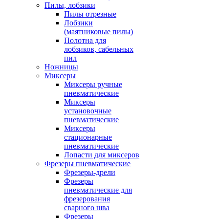
Пилы, лобзики
Пилы отрезные
Лобзики
(маятниковые пилы)
Полотна для
лобзиков, сабельных
пил
Ножницы
Миксеры
Миксеры ручные
пневматические
Миксеры
установочные
пневматические
Миксеры
стационарные
пневматические
Лопасти для миксеров
Фрезеры пневматические
Фрезеры-дрели
Фрезеры
пневматические для
фрезерования
сварного шва
Фрезеры