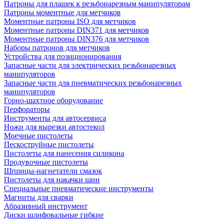
Патроны для плашек к резьбонарезным манипуляторам
Патроны моментные для метчиков
Моментные патроны ISO для метчиков
Моментные патроны DIN371 для метчиков
Моментные патроны DIN376 для метчиков
Наборы патронов для метчиков
Устройства для позиционирования
Запасные части для электрических резьбонарезных
манипуляторов
Запасные части для пневматических резьбонарезных
манипуляторов
Горно-шахтное оборудование
Перфораторы
Инструменты для автосервиса
Ножи для вырезки автостекол
Моечные пистолеты
Пескоструйные пистолеты
Пистолеты для нанесения силикона
Продувочные пистолеты
Шприцы-нагнетатели смазок
Пистолеты для накачки шин
Специальные пневматические инструменты
Магниты для сварки
Абразивный инструмент
Диски шлифовальные гибкие