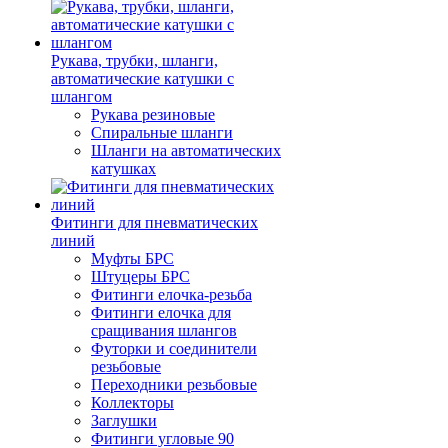
Рукава, трубки, шланги,
автоматические катушки с
шлангом
Рукава резиновые
Спиральные шланги
Шланги на автоматических
катушках
Фитинги для пневматических
линий
Муфты БРС
Штуцеры БРС
Фитинги елочка-резьба
Фитинги елочка для
сращивания шлангов
Футорки и соединители
резьбовые
Переходники резьбовые
Коллекторы
Заглушки
Фитинги угловые 90