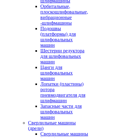
шлифмашины
Орбитальные,
плоскошлифовальные,
вибрационные
-шлифмашины
Подошвы
(платформы) для
шлифовальных
машин
Шестерни редуктора
для шлифовальных
машин
Цанги для
шлифовальных
машин
Лопатки (пластины)
ротора
пневмодвигателя для
шлифмашин
Запасные части для
шлифовальных
машин
Сверлильные машины
(дрели)
Сверлильные машины