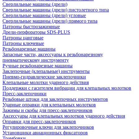
Сверлильные машины (дрели)
Сверлильные машины (дрели) пистолетного типа
Сверлильные машины (дрели) угловые
Сверлильные машины (дрели) прямого типа
Патроны быстрозажимные
Дрели-перфораторы SDS-PLUS
Патроны цанговые
Патроны ключевые
Резьбонарезные машины
Запасные части, аксессуары к резьбонарезному
пневматическому инструменту
Ручные резьбонарезные машины
Заклепочные (клепальные) инструменты
Пневмо-гидравлические заклепочники
Клепальные молотки ударного действия
Поддержки с гасителем вибрации для клепальных молотков
Пресс-заклепочники
Резьбовые штоки для заклепочных инструментов
Ударные оправки для клепальных молотков
Зажимы и скобы для пресс-заклепочников
Аксессуары для клепальных молотков ударного действия
Оправки для пресс-заклепочников
Регулировочные ключи для заклепочников
Установщики авиационных фиксаторов
Трамбовки