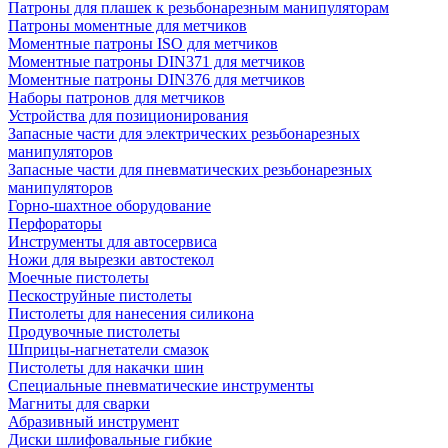
Патроны для плашек к резьбонарезным манипуляторам
Патроны моментные для метчиков
Моментные патроны ISO для метчиков
Моментные патроны DIN371 для метчиков
Моментные патроны DIN376 для метчиков
Наборы патронов для метчиков
Устройства для позиционирования
Запасные части для электрических резьбонарезных
манипуляторов
Запасные части для пневматических резьбонарезных
манипуляторов
Горно-шахтное оборудование
Перфораторы
Инструменты для автосервиса
Ножи для вырезки автостекол
Моечные пистолеты
Пескоструйные пистолеты
Пистолеты для нанесения силикона
Продувочные пистолеты
Шприцы-нагнетатели смазок
Пистолеты для накачки шин
Специальные пневматические инструменты
Магниты для сварки
Абразивный инструмент
Диски шлифовальные гибкие