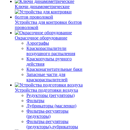
Ключи динамометрические
Устройства для контровки болтов
проволокой
Окрасочное оборудование
Аэрографы
Краскораспылители
воздушного распыления
Краскопульты ручного
действия
Красконагнетательные баки
Запасные части для
краскораспылителей
Устройства подготовки воздуха
Редукторы (регуляторы)
Фильтры
Лубрикаторы (масленки)
Фильтры-регуляторы
(редукторы)
Фильтры-регуляторы
(редукторы)-лубрикаторы