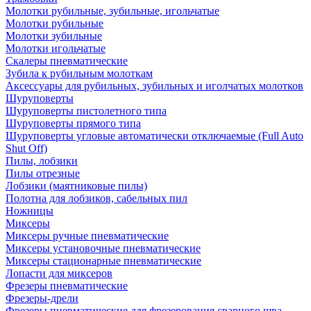
Молотки рубильные, зубильные, игольчатые
Молотки рубильные
Молотки зубильные
Молотки игольчатые
Скалеры пневматические
Зубила к рубильным молоткам
Аксессуары для рубильных, зубильных и иголчатых молотков
Шуруповерты
Шуруповерты пистолетного типа
Шуруповерты прямого типа
Шуруповерты угловые автоматически отключаемые (Full Auto
Shut Off)
Пилы, лобзики
Пилы отрезные
Лобзики (маятниковые пилы)
Полотна для лобзиков, сабельных пил
Ножницы
Миксеры
Миксеры ручные пневматические
Миксеры установочные пневматические
Миксеры стационарные пневматические
Лопасти для миксеров
Фрезеры пневматические
Фрезеры-дрели
Фрезеры пневматические для фрезерования сварного шва