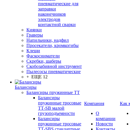
пневматические для
заправки
наконечников
электродов
контактной сварки
Киянки
Граверы
Напильники, надфил
Просекатели, кромкогибы
Клещи
Фаскосниматели
Скребки, шаберы
Скобозабивной инструмент
Пылесосы пневматические
+ ЕЩЕ 12
Балансиры
Балансиры пружинные TT
Балансиры
пружинные тросовые
Компания
Как 
ТТ-SB малой
грузоподъемности
О
Балансиры
компании
пружинные тросовые
Новости
ТТ-SBS стандартные
Контакты