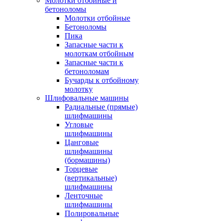
Молотки отбойные и
бетоноломы
Молотки отбойные
Бетоноломы
Пика
Запасные части к
молоткам отбойным
Запасные части к
бетоноломам
Бучарды к отбойному
молотку
Шлифовальные машины
Радиальные (прямые)
шлифмашины
Угловые
шлифмашины
Цанговые
шлифмашины
(бормашины)
Торцевые
(вертикальные)
шлифмашины
Ленточные
шлифмашины
Полировальные