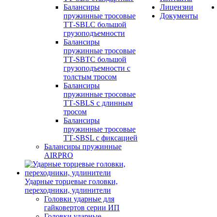
Балансиры
Лицензии
пружинные тросовые
Документы
ТТ-SBLC большой
грузоподъемности
Балансиры
пружинные тросовые
ТТ-SBTC большой
грузоподъемности с
толстым тросом
Балансиры
пружинные тросовые
ТТ-SBLS с длинным
тросом
Балансиры
пружинные тросовые
ТТ-SBSL с фиксацией
Балансиры пружинные
AIRPRO
Ударные торцевые головки,
переходники, удлинители
Головки ударные для
гайковертов серии ИП
Головки ударные