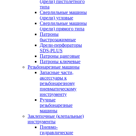
(дрели) пистолетного
типа
Сверлильные машины
(дрели) угловые
Сверлильные машины
(дрели) прямого типа
Патроны
быстрозажимные
Дрели-перфораторы
SDS-PLUS
Патроны цанговые
Патроны ключевые
Резьбонарезные машины
Запасные части,
аксессуары к
резьбонарезному
пневматическому
инструменту
Ручные
резьбонарезные
машины
Заклепочные (клепальные)
инструменты
Пневмо-
гидравлические