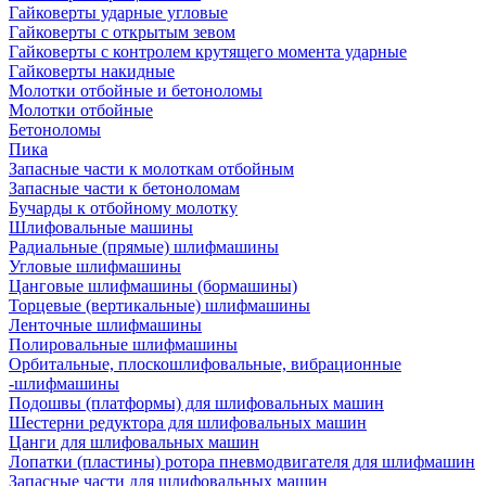
Гайковерты ударные угловые
Гайковерты с открытым зевом
Гайковерты с контролем крутящего момента ударные
Гайковерты накидные
Молотки отбойные и бетоноломы
Молотки отбойные
Бетоноломы
Пика
Запасные части к молоткам отбойным
Запасные части к бетоноломам
Бучарды к отбойному молотку
Шлифовальные машины
Радиальные (прямые) шлифмашины
Угловые шлифмашины
Цанговые шлифмашины (бормашины)
Торцевые (вертикальные) шлифмашины
Ленточные шлифмашины
Полировальные шлифмашины
Орбитальные, плоскошлифовальные, вибрационные
-шлифмашины
Подошвы (платформы) для шлифовальных машин
Шестерни редуктора для шлифовальных машин
Цанги для шлифовальных машин
Лопатки (пластины) ротора пневмодвигателя для шлифмашин
Запасные части для шлифовальных машин