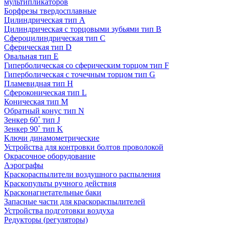
мультипликаторов
Борфрезы твердосплавные
Цилиндрическая тип A
Цилиндрическая с торцовыми зубьями тип B
Сфероцилиндрическая тип C
Сферическая тип D
Овальная тип E
Гиперболическая со сферическим торцом тип F
Гиперболическая с точечным торцом тип G
Пламевидная тип H
Сфероконическая тип L
Коническая тип M
Обратный конус тип N
Зенкер 60˚ тип J
Зенкер 90˚ тип K
Ключи динамометрические
Устройства для контровки болтов проволокой
Окрасочное оборудование
Аэрографы
Краскораспылители воздушного распыления
Краскопульты ручного действия
Красконагнетательные баки
Запасные части для краскораспылителей
Устройства подготовки воздуха
Редукторы (регуляторы)