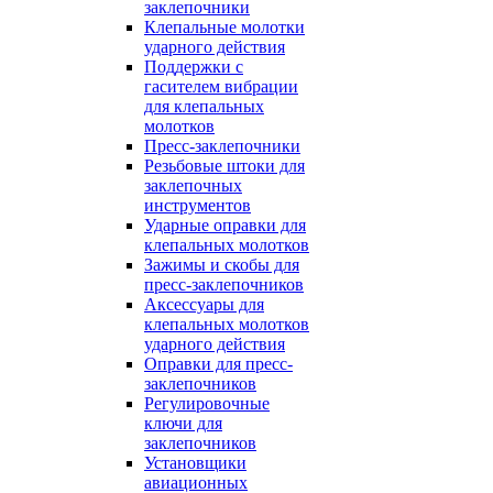
заклепочники
Клепальные молотки
ударного действия
Поддержки с
гасителем вибрации
для клепальных
молотков
Пресс-заклепочники
Резьбовые штоки для
заклепочных
инструментов
Ударные оправки для
клепальных молотков
Зажимы и скобы для
пресс-заклепочников
Аксессуары для
клепальных молотков
ударного действия
Оправки для пресс-
заклепочников
Регулировочные
ключи для
заклепочников
Установщики
авиационных