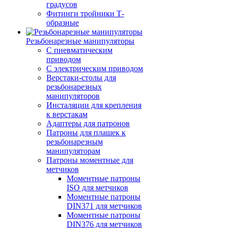
градусов
Фитинги тройники Т-
образные
Резьбонарезные манипуляторы
С пневматическим
приводом
С электрическим приводом
Верстаки-столы для
резьбонарезных
манипуляторов
Инсталяции для крепления
к верстакам
Адаптеры для патронов
Патроны для плашек к
резьбонарезным
манипуляторам
Патроны моментные для
метчиков
Моментные патроны
ISO для метчиков
Моментные патроны
DIN371 для метчиков
Моментные патроны
DIN376 для метчиков