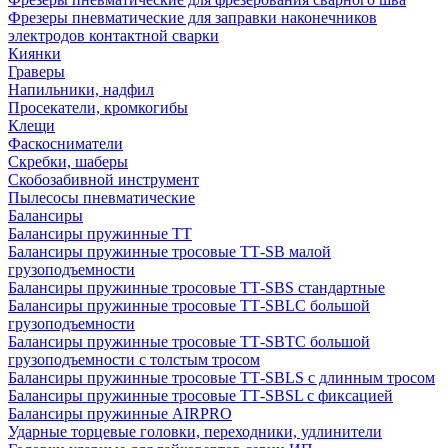
Фрезеры пневматические для заправки наконечников
электродов контактной сварки
Киянки
Граверы
Напильники, надфил
Просекатели, кромкогибы
Клещи
Фаскосниматели
Скребки, шаберы
Скобозабивной инструмент
Пылесосы пневматические
Балансиры
Балансиры пружинные TT
Балансиры пружинные тросовые ТТ-SB малой
грузоподъемности
Балансиры пружинные тросовые ТТ-SBS стандартные
Балансиры пружинные тросовые ТТ-SBLC большой
грузоподъемности
Балансиры пружинные тросовые ТТ-SBTC большой
грузоподъемности с толстым тросом
Балансиры пружинные тросовые ТТ-SBLS с длинным тросом
Балансиры пружинные тросовые ТТ-SBSL с фиксацией
Балансиры пружинные AIRPRO
Ударные торцевые головки, переходники, удлинители