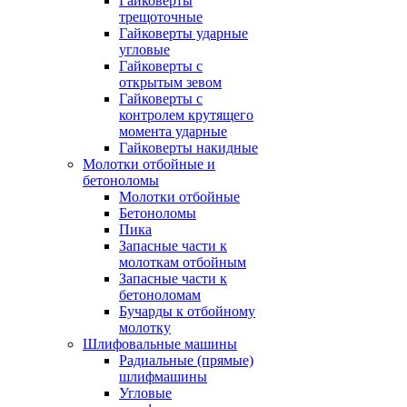
Гайковерты
трещоточные
Гайковерты ударные
угловые
Гайковерты с
открытым зевом
Гайковерты с
контролем крутящего
момента ударные
Гайковерты накидные
Молотки отбойные и
бетоноломы
Молотки отбойные
Бетоноломы
Пика
Запасные части к
молоткам отбойным
Запасные части к
бетоноломам
Бучарды к отбойному
молотку
Шлифовальные машины
Радиальные (прямые)
шлифмашины
Угловые