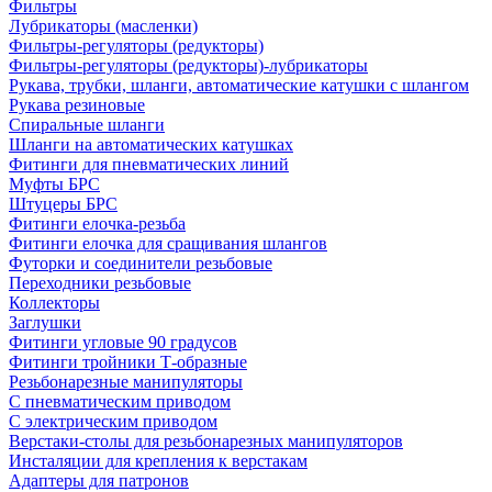
Фильтры
Лубрикаторы (масленки)
Фильтры-регуляторы (редукторы)
Фильтры-регуляторы (редукторы)-лубрикаторы
Рукава, трубки, шланги, автоматические катушки с шлангом
Рукава резиновые
Спиральные шланги
Шланги на автоматических катушках
Фитинги для пневматических линий
Муфты БРС
Штуцеры БРС
Фитинги елочка-резьба
Фитинги елочка для сращивания шлангов
Футорки и соединители резьбовые
Переходники резьбовые
Коллекторы
Заглушки
Фитинги угловые 90 градусов
Фитинги тройники Т-образные
Резьбонарезные манипуляторы
С пневматическим приводом
С электрическим приводом
Верстаки-столы для резьбонарезных манипуляторов
Инсталяции для крепления к верстакам
Адаптеры для патронов