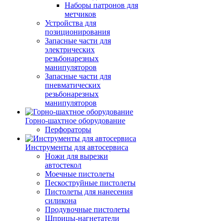
Наборы патронов для
метчиков
Устройства для
позиционирования
Запасные части для
электрических
резьбонарезных
манипуляторов
Запасные части для
пневматических
резьбонарезных
манипуляторов
Горно-шахтное оборудование
Перфораторы
Инструменты для автосервиса
Ножи для вырезки
автостекол
Моечные пистолеты
Пескоструйные пистолеты
Пистолеты для нанесения
силикона
Продувочные пистолеты
Шприцы-нагнетатели