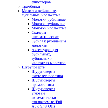
фиксаторов
Трамбовки
Молотки рубильные,
зубильные, игольчатые
Молотки рубильные
Молотки зубильные
Молотки игольчатые
Скалеры
пневматические
Зубила к рубильным
молоткам
Аксессуары для
рубильных,
зубильных и
иголчатых молотков
Шуруповерты
Шуруповерты
пистолетного типа
Шуруповерты
прямого типа
Шуруповерты
угловые
автоматически
отключаемые (Full
Auto Shut Off)