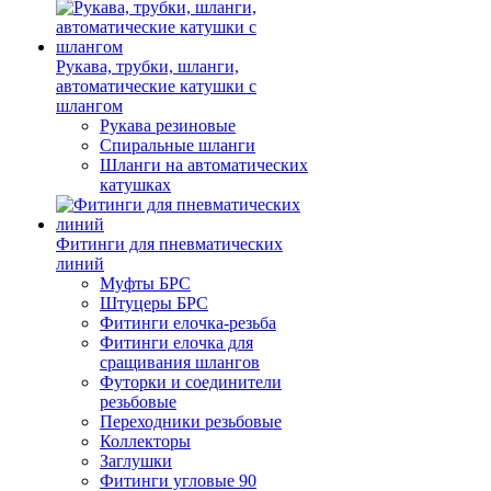
Рукава, трубки, шланги,
автоматические катушки с
шлангом
Рукава резиновые
Спиральные шланги
Шланги на автоматических
катушках
Фитинги для пневматических
линий
Муфты БРС
Штуцеры БРС
Фитинги елочка-резьба
Фитинги елочка для
сращивания шлангов
Футорки и соединители
резьбовые
Переходники резьбовые
Коллекторы
Заглушки
Фитинги угловые 90