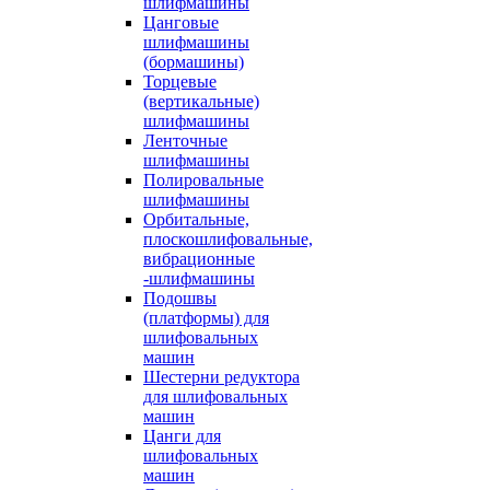
шлифмашины
Цанговые
шлифмашины
(бормашины)
Торцевые
(вертикальные)
шлифмашины
Ленточные
шлифмашины
Полировальные
шлифмашины
Орбитальные,
плоскошлифовальные,
вибрационные
-шлифмашины
Подошвы
(платформы) для
шлифовальных
машин
Шестерни редуктора
для шлифовальных
машин
Цанги для
шлифовальных
машин