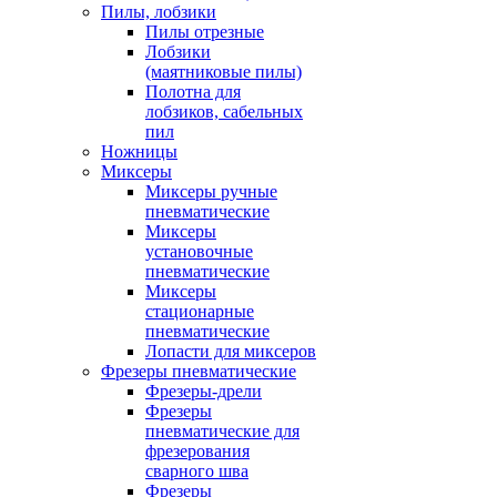
Пилы, лобзики
Пилы отрезные
Лобзики
(маятниковые пилы)
Полотна для
лобзиков, сабельных
пил
Ножницы
Миксеры
Миксеры ручные
пневматические
Миксеры
установочные
пневматические
Миксеры
стационарные
пневматические
Лопасти для миксеров
Фрезеры пневматические
Фрезеры-дрели
Фрезеры
пневматические для
фрезерования
сварного шва
Фрезеры