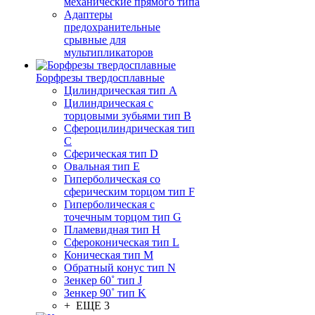
механические прямого типа
Адаптеры
предохранительные
срывные для
мультипликаторов
Борфрезы твердосплавные
Цилиндрическая тип A
Цилиндрическая с
торцовыми зубьями тип B
Сфероцилиндрическая тип
C
Сферическая тип D
Овальная тип E
Гиперболическая со
сферическим торцом тип F
Гиперболическая с
точечным торцом тип G
Пламевидная тип H
Сфероконическая тип L
Коническая тип M
Обратный конус тип N
Зенкер 60˚ тип J
Зенкер 90˚ тип K
+ ЕЩЕ 3