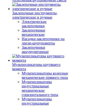
уплотнения футеровочной смеси
Заклепочные инструменты,
электрические и ручные
Электрические
заклепочники
Заклепочники
механические
Насадки-заклепочники на
дрели-шуруповерты
Заклепочники
аккумуляторные
Мультипликаторы крутящего
момента
Мультипликаторы колесные
механические прямого типа
Мультипликаторы
индустриальные
механические
горизонтального типа
Мультипликаторы
индустриальные