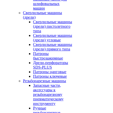
шлифовальных
машин
Сверлильные машины
(дрели)
Сверлильные машины
(дрели) пистолетного
типа
Сверлильные машины
(дрели) угловые
Сверлильные машины
(дрели) прямого типа
Патроны
быстрозажимные
Дрели-перфораторы
SDS-PLUS
Патроны цанговые
Патроны ключевые
Резьбонарезные машины
Запасные части,
аксессуары к
резьбонарезному
пневматическому
инструменту
Ручные
резьбонарезные