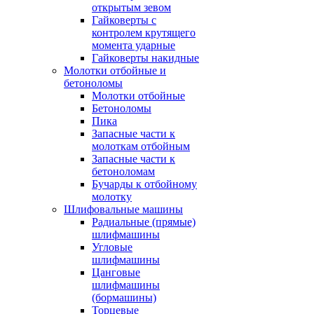
открытым зевом
Гайковерты с
контролем крутящего
момента ударные
Гайковерты накидные
Молотки отбойные и
бетоноломы
Молотки отбойные
Бетоноломы
Пика
Запасные части к
молоткам отбойным
Запасные части к
бетоноломам
Бучарды к отбойному
молотку
Шлифовальные машины
Радиальные (прямые)
шлифмашины
Угловые
шлифмашины
Цанговые
шлифмашины
(бормашины)
Торцевые