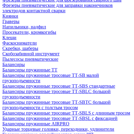
Фрезеры пневматические для заправки наконечников
электродов контактной сварки
Киянки
Граверы
Напильники, надфил
Просекатели, кромкогибы
Клещи
Фаскосниматели
Скребки, шаберы
Скобозабивной инструмент
Пылесосы пневматические
Балансиры
Балансиры пружинные TT
Балансиры пружинные тросовые ТТ-SB малой
грузоподъемности
Балансиры пружинные тросовые ТТ-SBS стандартные
Балансиры пружинные тросовые ТТ-SBLC большой
грузоподъемности
Балансиры пружинные тросовые ТТ-SBTC большой
грузоподъемности с толстым тросом
Балансиры пружинные тросовые ТТ-SBLS с длинным тросом
Балансиры пружинные тросовые ТТ-SBSL с фиксацией
Балансиры пружинные AIRPRO
Ударные торцевые головки, переходники, удлинители