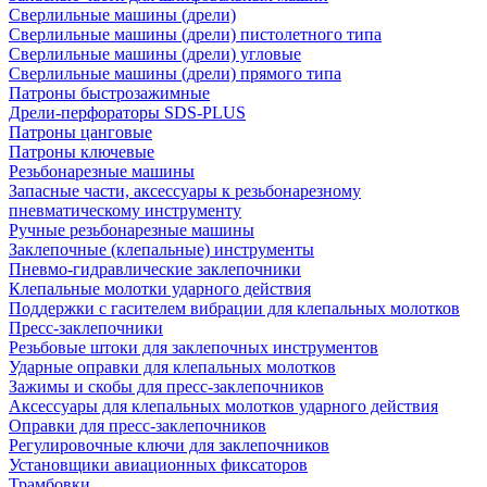
Сверлильные машины (дрели)
Сверлильные машины (дрели) пистолетного типа
Сверлильные машины (дрели) угловые
Сверлильные машины (дрели) прямого типа
Патроны быстрозажимные
Дрели-перфораторы SDS-PLUS
Патроны цанговые
Патроны ключевые
Резьбонарезные машины
Запасные части, аксессуары к резьбонарезному
пневматическому инструменту
Ручные резьбонарезные машины
Заклепочные (клепальные) инструменты
Пневмо-гидравлические заклепочники
Клепальные молотки ударного действия
Поддержки с гасителем вибрации для клепальных молотков
Пресс-заклепочники
Резьбовые штоки для заклепочных инструментов
Ударные оправки для клепальных молотков
Зажимы и скобы для пресс-заклепочников
Аксессуары для клепальных молотков ударного действия
Оправки для пресс-заклепочников
Регулировочные ключи для заклепочников
Установщики авиационных фиксаторов
Трамбовки