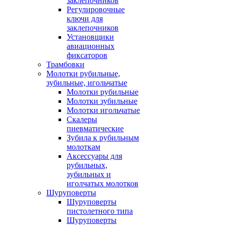
заклепочников
Регулировочные
ключи для
заклепочников
Установщики
авиационных
фиксаторов
Трамбовки
Молотки рубильные,
зубильные, игольчатые
Молотки рубильные
Молотки зубильные
Молотки игольчатые
Скалеры
пневматические
Зубила к рубильным
молоткам
Аксессуары для
рубильных,
зубильных и
иголчатых молотков
Шуруповерты
Шуруповерты
пистолетного типа
Шуруповерты