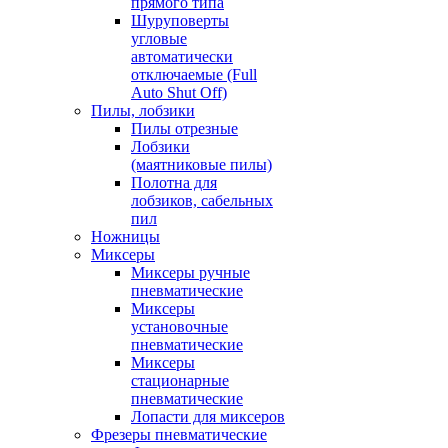
прямого типа
Шуруповерты
угловые
автоматически
отключаемые (Full
Auto Shut Off)
Пилы, лобзики
Пилы отрезные
Лобзики
(маятниковые пилы)
Полотна для
лобзиков, сабельных
пил
Ножницы
Миксеры
Миксеры ручные
пневматические
Миксеры
установочные
пневматические
Миксеры
стационарные
пневматические
Лопасти для миксеров
Фрезеры пневматические