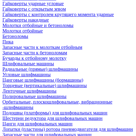
Гайковерты ударные угловые
Гайковерты с открытым зевом
Гайковерты с контролем крутящего момента ударные
Гайковерты накидные
Молотки отбойные и бетоноломы
Молотки отбойные
Бетоноломы
Пика
Запасные части к молоткам отбойным
Запасные части к бетоноломам
Бучарды к отбойному молотку
Шлифовальные машины
Радиальные (прямые) шлифмашины
Угловые шлифмашины
Цанговые шлифмашины (бормашины)
Торцевые (вертикальные) шлифмашины
Ленточные шлифмашины
Полировальные шлифмашины
Орбитальные, плоскошлифовальные, вибрационные
-шлифмашины
Подошвы (платформы) для шлифовальных машин
Шестерни редуктора для шлифовальных машин
Цанги для шлифовальных машин
Лопатки (пластины) ротора пневмодвигателя для шлифмашин
Запасные части для шлифовальных машин