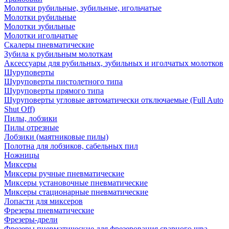
Молотки рубильные, зубильные, игольчатые
Молотки рубильные
Молотки зубильные
Молотки игольчатые
Скалеры пневматические
Зубила к рубильным молоткам
Аксессуары для рубильных, зубильных и иголчатых молотков
Шуруповерты
Шуруповерты пистолетного типа
Шуруповерты прямого типа
Шуруповерты угловые автоматически отключаемые (Full Auto
Shut Off)
Пилы, лобзики
Пилы отрезные
Лобзики (маятниковые пилы)
Полотна для лобзиков, сабельных пил
Ножницы
Миксеры
Миксеры ручные пневматические
Миксеры установочные пневматические
Миксеры стационарные пневматические
Лопасти для миксеров
Фрезеры пневматические
Фрезеры-дрели
Фрезеры пневматические для фрезерования сварного шва