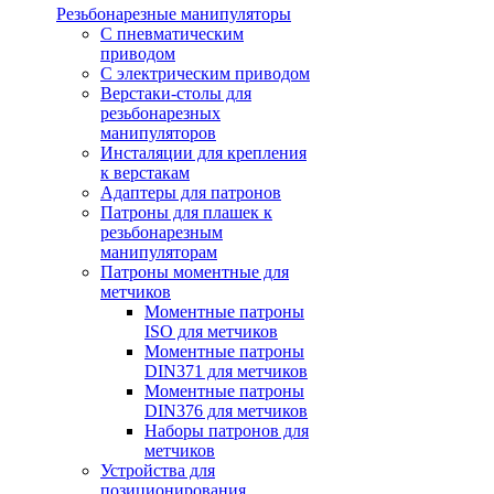
Резьбонарезные манипуляторы
С пневматическим
приводом
С электрическим приводом
Верстаки-столы для
резьбонарезных
манипуляторов
Инсталяции для крепления
к верстакам
Адаптеры для патронов
Патроны для плашек к
резьбонарезным
манипуляторам
Патроны моментные для
метчиков
Моментные патроны
ISO для метчиков
Моментные патроны
DIN371 для метчиков
Моментные патроны
DIN376 для метчиков
Наборы патронов для
метчиков
Устройства для
позиционирования