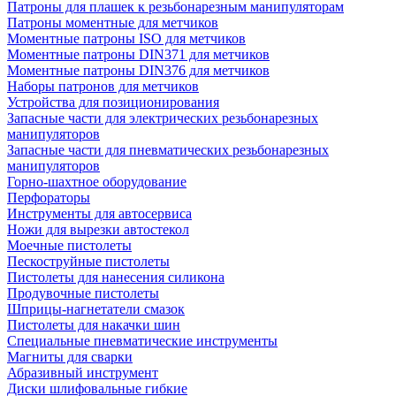
Патроны для плашек к резьбонарезным манипуляторам
Патроны моментные для метчиков
Моментные патроны ISO для метчиков
Моментные патроны DIN371 для метчиков
Моментные патроны DIN376 для метчиков
Наборы патронов для метчиков
Устройства для позиционирования
Запасные части для электрических резьбонарезных
манипуляторов
Запасные части для пневматических резьбонарезных
манипуляторов
Горно-шахтное оборудование
Перфораторы
Инструменты для автосервиса
Ножи для вырезки автостекол
Моечные пистолеты
Пескоструйные пистолеты
Пистолеты для нанесения силикона
Продувочные пистолеты
Шприцы-нагнетатели смазок
Пистолеты для накачки шин
Специальные пневматические инструменты
Магниты для сварки
Абразивный инструмент
Диски шлифовальные гибкие