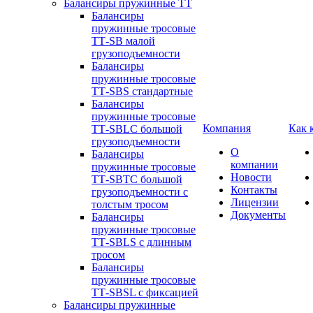
Балансиры пружинные TT
Балансиры
пружинные тросовые
ТТ-SB малой
грузоподъемности
Балансиры
пружинные тросовые
ТТ-SBS стандартные
Балансиры
пружинные тросовые
Компания
Как 
ТТ-SBLC большой
грузоподъемности
О
Балансиры
компании
пружинные тросовые
Новости
ТТ-SBTC большой
Контакты
грузоподъемности с
Лицензии
толстым тросом
Документы
Балансиры
пружинные тросовые
ТТ-SBLS с длинным
тросом
Балансиры
пружинные тросовые
ТТ-SBSL с фиксацией
Балансиры пружинные