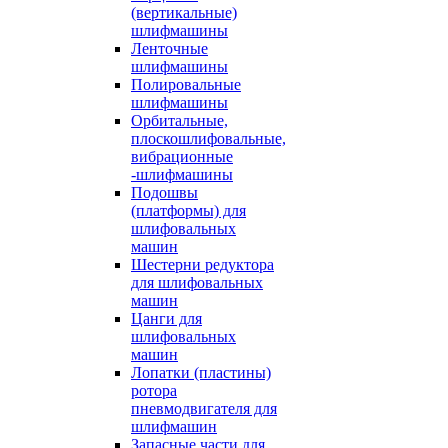
(вертикальные)
шлифмашины
Ленточные
шлифмашины
Полировальные
шлифмашины
Орбитальные,
плоскошлифовальные,
вибрационные
-шлифмашины
Подошвы
(платформы) для
шлифовальных
машин
Шестерни редуктора
для шлифовальных
машин
Цанги для
шлифовальных
машин
Лопатки (пластины)
ротора
пневмодвигателя для
шлифмашин
Запасные части для