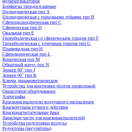
мультипликаторов
Борфрезы твердосплавные
Цилиндрическая тип A
Цилиндрическая с торцовыми зубьями тип B
Сфероцилиндрическая тип C
Сферическая тип D
Овальная тип E
Гиперболическая со сферическим торцом тип F
Гиперболическая с точечным торцом тип G
Пламевидная тип H
Сфероконическая тип L
Коническая тип M
Обратный конус тип N
Зенкер 60˚ тип J
Зенкер 90˚ тип K
Ключи динамометрические
Устройства для контровки болтов проволокой
Окрасочное оборудование
Аэрографы
Краскораспылители воздушного распыления
Краскопульты ручного действия
Красконагнетательные баки
Запасные части для краскораспылителей
Устройства подготовки воздуха
Редукторы (регуляторы)