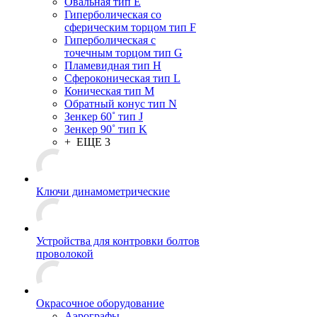
Овальная тип E
Гиперболическая со
сферическим торцом тип F
Гиперболическая с
точечным торцом тип G
Пламевидная тип H
Сфероконическая тип L
Коническая тип M
Обратный конус тип N
Зенкер 60˚ тип J
Зенкер 90˚ тип K
+ ЕЩЕ 3
Ключи динамометрические
Устройства для контровки болтов
проволокой
Окрасочное оборудование
Аэрографы