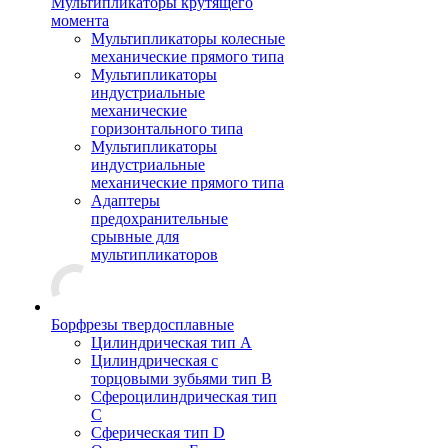
Мультипликаторы крутящего
момента
Мультипликаторы колесные
механические прямого типа
Мультипликаторы
индустриальные
механические
горизонтального типа
Мультипликаторы
индустриальные
механические прямого типа
Адаптеры
предохранительные
срывные для
мультипликаторов
Борфрезы твердосплавные
Цилиндрическая тип A
Цилиндрическая с
торцовыми зубьями тип B
Сфероцилиндрическая тип
C
Сферическая тип D