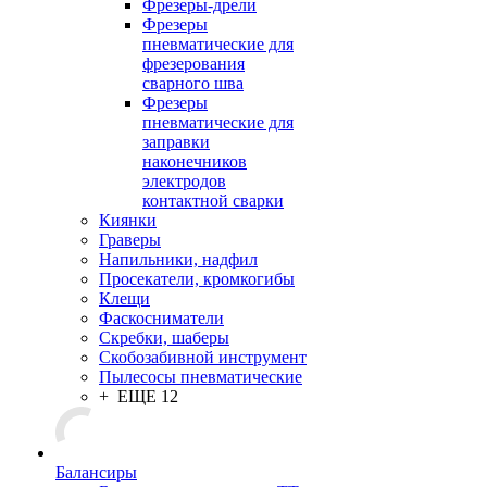
Фрезеры-дрели
Фрезеры
пневматические для
фрезерования
сварного шва
Фрезеры
пневматические для
заправки
наконечников
электродов
контактной сварки
Киянки
Граверы
Напильники, надфил
Просекатели, кромкогибы
Клещи
Фаскосниматели
Скребки, шаберы
Скобозабивной инструмент
Пылесосы пневматические
+ ЕЩЕ 12
Балансиры