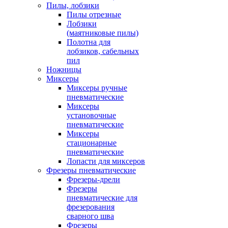
Пилы, лобзики
Пилы отрезные
Лобзики
(маятниковые пилы)
Полотна для
лобзиков, сабельных
пил
Ножницы
Миксеры
Миксеры ручные
пневматические
Миксеры
установочные
пневматические
Миксеры
стационарные
пневматические
Лопасти для миксеров
Фрезеры пневматические
Фрезеры-дрели
Фрезеры
пневматические для
фрезерования
сварного шва
Фрезеры