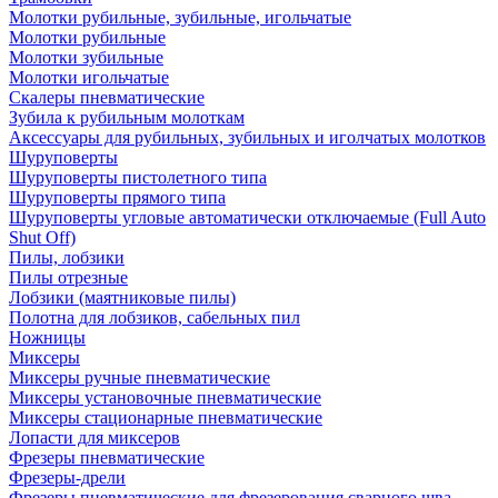
Молотки рубильные, зубильные, игольчатые
Молотки рубильные
Молотки зубильные
Молотки игольчатые
Скалеры пневматические
Зубила к рубильным молоткам
Аксессуары для рубильных, зубильных и иголчатых молотков
Шуруповерты
Шуруповерты пистолетного типа
Шуруповерты прямого типа
Шуруповерты угловые автоматически отключаемые (Full Auto
Shut Off)
Пилы, лобзики
Пилы отрезные
Лобзики (маятниковые пилы)
Полотна для лобзиков, сабельных пил
Ножницы
Миксеры
Миксеры ручные пневматические
Миксеры установочные пневматические
Миксеры стационарные пневматические
Лопасти для миксеров
Фрезеры пневматические
Фрезеры-дрели
Фрезеры пневматические для фрезерования сварного шва