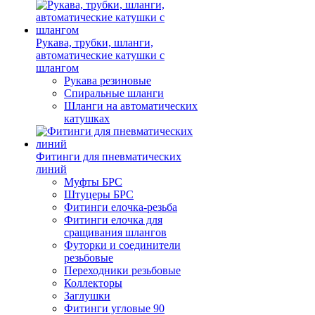
Рукава, трубки, шланги,
автоматические катушки с
шлангом
Рукава резиновые
Спиральные шланги
Шланги на автоматических
катушках
Фитинги для пневматических
линий
Муфты БРС
Штуцеры БРС
Фитинги елочка-резьба
Фитинги елочка для
сращивания шлангов
Футорки и соединители
резьбовые
Переходники резьбовые
Коллекторы
Заглушки
Фитинги угловые 90