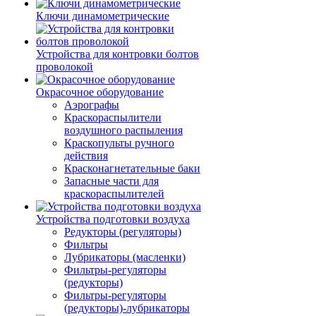
Ключи динамометрические
Устройства для контровки болтов
проволокой
Окрасочное оборудование
Аэрографы
Краскораспылители
воздушного распыления
Краскопульты ручного
действия
Красконагнетательные баки
Запасные части для
краскораспылителей
Устройства подготовки воздуха
Редукторы (регуляторы)
Фильтры
Лубрикаторы (масленки)
Фильтры-регуляторы
(редукторы)
Фильтры-регуляторы
(редукторы)-лубрикаторы