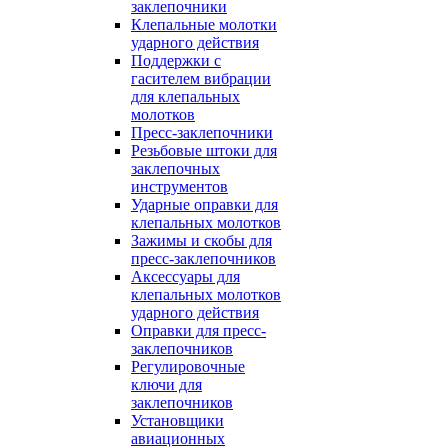
заклепочники
Клепальные молотки
ударного действия
Поддержки с
гасителем вибрации
для клепальных
молотков
Пресс-заклепочники
Резьбовые штоки для
заклепочных
инструментов
Ударные оправки для
клепальных молотков
Зажимы и скобы для
пресс-заклепочников
Аксессуары для
клепальных молотков
ударного действия
Оправки для пресс-
заклепочников
Регулировочные
ключи для
заклепочников
Установщики
авиационных