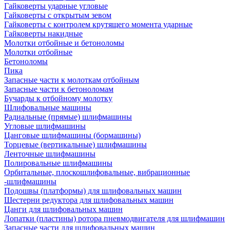
Гайковерты ударные угловые
Гайковерты с открытым зевом
Гайковерты с контролем крутящего момента ударные
Гайковерты накидные
Молотки отбойные и бетоноломы
Молотки отбойные
Бетоноломы
Пика
Запасные части к молоткам отбойным
Запасные части к бетоноломам
Бучарды к отбойному молотку
Шлифовальные машины
Радиальные (прямые) шлифмашины
Угловые шлифмашины
Цанговые шлифмашины (бормашины)
Торцевые (вертикальные) шлифмашины
Ленточные шлифмашины
Полировальные шлифмашины
Орбитальные, плоскошлифовальные, вибрационные
-шлифмашины
Подошвы (платформы) для шлифовальных машин
Шестерни редуктора для шлифовальных машин
Цанги для шлифовальных машин
Лопатки (пластины) ротора пневмодвигателя для шлифмашин
Запасные части для шлифовальных машин