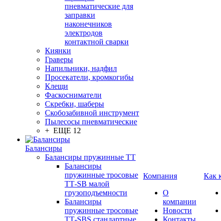
пневматические для
заправки
наконечников
электродов
контактной сварки
Киянки
Граверы
Напильники, надфил
Просекатели, кромкогибы
Клещи
Фаскосниматели
Скребки, шаберы
Скобозабивной инструмент
Пылесосы пневматические
+ ЕЩЕ 12
Балансиры
Балансиры пружинные TT
Балансиры
пружинные тросовые
Компания
Как 
ТТ-SB малой
грузоподъемности
О
Балансиры
компании
пружинные тросовые
Новости
ТТ-SBS стандартные
Контакты