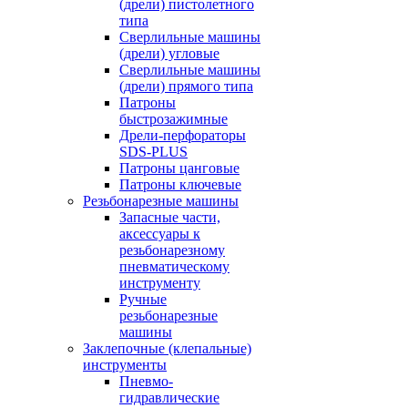
(дрели) пистолетного
типа
Сверлильные машины
(дрели) угловые
Сверлильные машины
(дрели) прямого типа
Патроны
быстрозажимные
Дрели-перфораторы
SDS-PLUS
Патроны цанговые
Патроны ключевые
Резьбонарезные машины
Запасные части,
аксессуары к
резьбонарезному
пневматическому
инструменту
Ручные
резьбонарезные
машины
Заклепочные (клепальные)
инструменты
Пневмо-
гидравлические