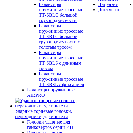
Балансиры
Лицензии
пружинные тросовые
Документы
ТТ-SBLC большой
грузоподъемности
Балансиры
пружинные тросовые
ТТ-SBTC большой
грузоподъемности с
толстым тросом
Балансиры
пружинные тросовые
ТТ-SBLS с длинным
тросом
Балансиры
пружинные тросовые
ТТ-SBSL с фиксацией
Балансиры пружинные
AIRPRO
Ударные торцевые головки,
переходники, удлинители
Головки ударные для
гайковертов серии ИП
Головки ударные