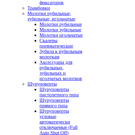
фиксаторов
Трамбовки
Молотки рубильные,
зубильные, игольчатые
Молотки рубильные
Молотки зубильные
Молотки игольчатые
Скалеры
пневматические
Зубила к рубильным
молоткам
Аксессуары для
рубильных,
зубильных и
иголчатых молотков
Шуруповерты
Шуруповерты
пистолетного типа
Шуруповерты
прямого типа
Шуруповерты
угловые
автоматически
отключаемые (Full
Auto Shut Off)