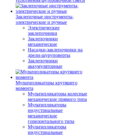
уплотнения футеровочной смеси
Заклепочные инструменты,
электрические и ручные
Электрические
заклепочники
Заклепочники
механические
Насадки-заклепочники на
дрели-шуруповерты
Заклепочники
аккумуляторные
Мультипликаторы крутящего
момента
Мультипликаторы колесные
механические прямого типа
Мультипликаторы
индустриальные
механические
горизонтального типа
Мультипликаторы
индустриальные