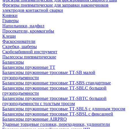
Фрезеры пневматические для заправки наконечников
электродов контактной сварки
Киянки
Граверы
Напильники, надфил
Просекатели, кромкогибы
Клещи
Фаскосниматели
Скребки, шаберы
Скобозабивной инструмент
Пылесосы пневматические
Балансиры
Балансиры пружинные TT
Балансиры пружинные тросовые ТТ-SB малой
грузоподъемности
Балансиры пружинные тросовые ТТ-SBS стандартные
Балансиры пружинные тросовые ТТ-SBLC большой
грузоподъемности
Балансиры пружинные тросовые ТТ-SBTC большой
грузоподъемности с толстым тросом
Балансиры пружинные тросовые ТТ-SBLS с длинным тросом
Балансиры пружинные тросовые ТТ-SBSL с фиксацией
Балансиры пружинные AIRPRO
Ударные торцевые головки, переходники, удлинители