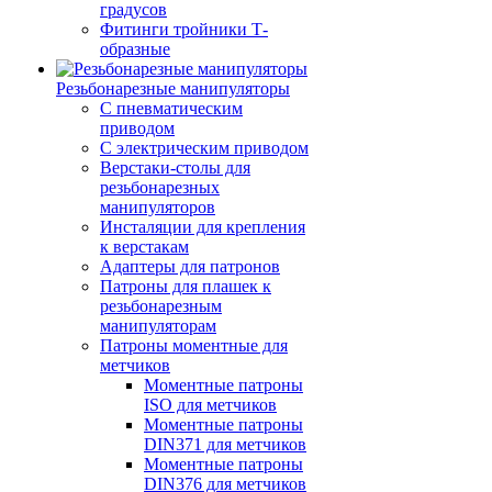
градусов
Фитинги тройники Т-
образные
Резьбонарезные манипуляторы
С пневматическим
приводом
С электрическим приводом
Верстаки-столы для
резьбонарезных
манипуляторов
Инсталяции для крепления
к верстакам
Адаптеры для патронов
Патроны для плашек к
резьбонарезным
манипуляторам
Патроны моментные для
метчиков
Моментные патроны
ISO для метчиков
Моментные патроны
DIN371 для метчиков
Моментные патроны
DIN376 для метчиков