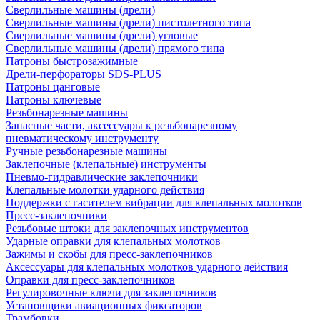
Сверлильные машины (дрели)
Сверлильные машины (дрели) пистолетного типа
Сверлильные машины (дрели) угловые
Сверлильные машины (дрели) прямого типа
Патроны быстрозажимные
Дрели-перфораторы SDS-PLUS
Патроны цанговые
Патроны ключевые
Резьбонарезные машины
Запасные части, аксессуары к резьбонарезному
пневматическому инструменту
Ручные резьбонарезные машины
Заклепочные (клепальные) инструменты
Пневмо-гидравлические заклепочники
Клепальные молотки ударного действия
Поддержки с гасителем вибрации для клепальных молотков
Пресс-заклепочники
Резьбовые штоки для заклепочных инструментов
Ударные оправки для клепальных молотков
Зажимы и скобы для пресс-заклепочников
Аксессуары для клепальных молотков ударного действия
Оправки для пресс-заклепочников
Регулировочные ключи для заклепочников
Установщики авиационных фиксаторов
Трамбовки