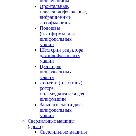
шлифмашины
Орбитальные,
плоскошлифовальные,
вибрационные
-шлифмашины
Подошвы
(платформы) для
шлифовальных
машин
Шестерни редуктора
для шлифовальных
машин
Цанги для
шлифовальных
машин
Лопатки (пластины)
ротора
пневмодвигателя для
шлифмашин
Запасные части для
шлифовальных
машин
Сверлильные машины
(дрели)
Сверлильные машины