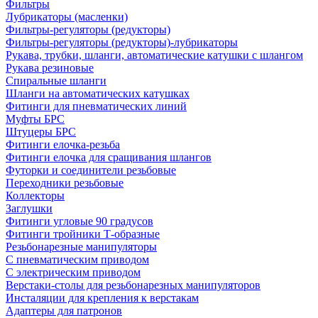
Фильтры
Лубрикаторы (масленки)
Фильтры-регуляторы (редукторы)
Фильтры-регуляторы (редукторы)-лубрикаторы
Рукава, трубки, шланги, автоматические катушки с шлангом
Рукава резиновые
Спиральные шланги
Шланги на автоматических катушках
Фитинги для пневматических линий
Муфты БРС
Штуцеры БРС
Фитинги елочка-резьба
Фитинги елочка для сращивания шлангов
Футорки и соединители резьбовые
Переходники резьбовые
Коллекторы
Заглушки
Фитинги угловые 90 градусов
Фитинги тройники Т-образные
Резьбонарезные манипуляторы
С пневматическим приводом
С электрическим приводом
Верстаки-столы для резьбонарезных манипуляторов
Инсталяции для крепления к верстакам
Адаптеры для патронов