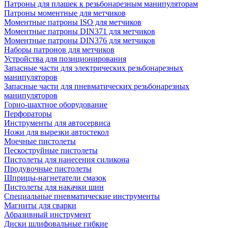
Патроны для плашек к резьбонарезным манипуляторам
Патроны моментные для метчиков
Моментные патроны ISO для метчиков
Моментные патроны DIN371 для метчиков
Моментные патроны DIN376 для метчиков
Наборы патронов для метчиков
Устройства для позиционирования
Запасные части для электрических резьбонарезных
манипуляторов
Запасные части для пневматических резьбонарезных
манипуляторов
Горно-шахтное оборудование
Перфораторы
Инструменты для автосервиса
Ножи для вырезки автостекол
Моечные пистолеты
Пескоструйные пистолеты
Пистолеты для нанесения силикона
Продувочные пистолеты
Шприцы-нагнетатели смазок
Пистолеты для накачки шин
Специальные пневматические инструменты
Магниты для сварки
Абразивный инструмент
Диски шлифовальные гибкие