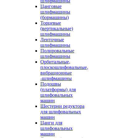
шлифмашины
Цанговые
шлифмашины
(бормашины)
Торцевые
(вертикальные)
шлифмашины
Ленточные
шлифмашины
Полировальные
шлифмашины
Орбитальные,
плоскошлифовальные,
вибрационные
-шлифмашины
Подошвы
(платформы) для
шлифовальных
машин
Шестерни редуктора
для шлифовальных
машин
Цанги для
шлифовальных
машин