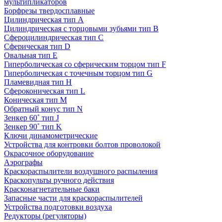
мультипликаторов
Борфрезы твердосплавные
Цилиндрическая тип A
Цилиндрическая с торцовыми зубьями тип B
Сфероцилиндрическая тип C
Сферическая тип D
Овальная тип E
Гиперболическая со сферическим торцом тип F
Гиперболическая с точечным торцом тип G
Пламевидная тип H
Сфероконическая тип L
Коническая тип M
Обратный конус тип N
Зенкер 60˚ тип J
Зенкер 90˚ тип K
Ключи динамометрические
Устройства для контровки болтов проволокой
Окрасочное оборудование
Аэрографы
Краскораспылители воздушного распыления
Краскопульты ручного действия
Красконагнетательные баки
Запасные части для краскораспылителей
Устройства подготовки воздуха
Редукторы (регуляторы)