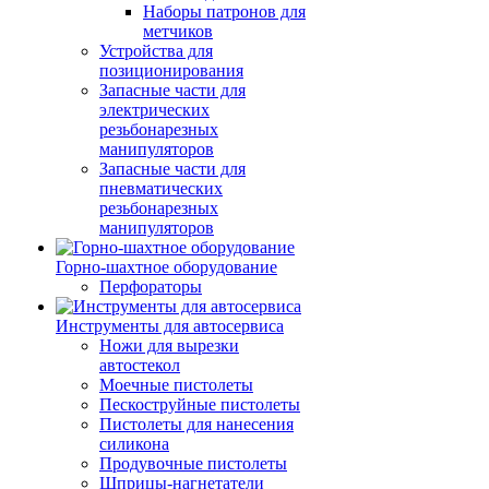
Наборы патронов для
метчиков
Устройства для
позиционирования
Запасные части для
электрических
резьбонарезных
манипуляторов
Запасные части для
пневматических
резьбонарезных
манипуляторов
Горно-шахтное оборудование
Перфораторы
Инструменты для автосервиса
Ножи для вырезки
автостекол
Моечные пистолеты
Пескоструйные пистолеты
Пистолеты для нанесения
силикона
Продувочные пистолеты
Шприцы-нагнетатели