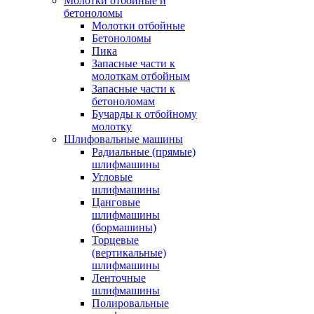
Молотки отбойные и
бетоноломы
Молотки отбойные
Бетоноломы
Пика
Запасные части к
молоткам отбойным
Запасные части к
бетоноломам
Бучарды к отбойному
молотку
Шлифовальные машины
Радиальные (прямые)
шлифмашины
Угловые
шлифмашины
Цанговые
шлифмашины
(бормашины)
Торцевые
(вертикальные)
шлифмашины
Ленточные
шлифмашины
Полировальные