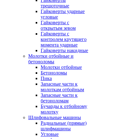
Гайковерты
трещоточные
Гайковерты ударные
угловые
Гайковерты с
открытым зевом
Гайковерты с
контролем крутящего
момента ударные
Гайковерты накидные
Молотки отбойные и
бетоноломы
Молотки отбойные
Бетоноломы
Пика
Запасные части к
молоткам отбойным
Запасные части к
бетоноломам
Бучарды к отбойному
молотку
Шлифовальные машины
Радиальные (прямые)
шлифмашины
Угловые