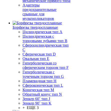
механические прямого типа
Адаптеры
предохранительные
срывные для
мультипликаторов
Борфрезы твердосплавные
Цилиндрическая тип A
Цилиндрическая с
торцовыми зубьями тип B
Сфероцилиндрическая тип
C
Сферическая тип D
Овальная тип E
Гиперболическая со
сферическим торцом тип F
Гиперболическая с
точечным торцом тип G
Пламевидная тип H
Сфероконическая тип L
Коническая тип M
Обратный конус тип N
Зенкер 60˚ тип J
Зенкер 90˚ тип K
+ ЕЩЕ 3