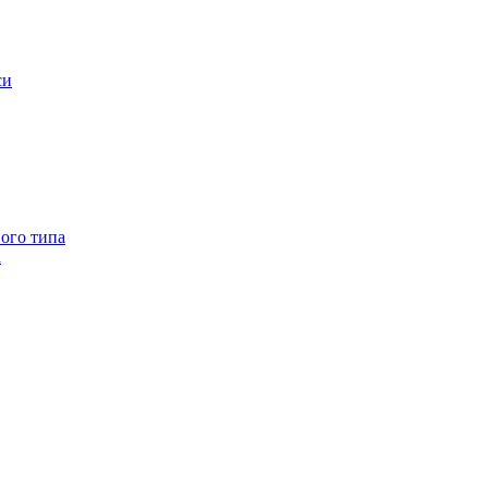
си
ого типа
а