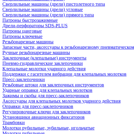
Сверлильные машины (дрели) пистолетного типа
Сверлильные машины (дрели) угловые
Сверлильные машины (дрели) прямого типа
Патроны быстрозажимные
Дрели-перфораторы SDS-PLUS
Патроны цанговые
Патроны ключевые
Резьбонарезные машины
Запасные части, аксессуары к резьбонарезному пневматическо
Ручные резьбонарезные машины
Заклепочные (клепальные) инструменты
Пневмо-гидравлические заклепочники
Клепальные молотки ударного действия
Поддержки с гасителем вибрации для клепальных молотков
Пресс-заклепочники
Резьбовые штоки для заклепочных инструментов
Ударные оправки для клепальных молотков
Зажимы и скобы для пресс-заклепочников
Аксессуары для клепальных молотков ударного действия
Оправки для пресс-заклепочников
Регулировочные ключи для заклепочников
Установщики авиационных фиксаторов
Трамбовки
Молотки рубильные, зубильные, игольчатые
Молотки рубильные