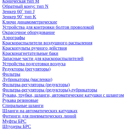
Коническая тип M
Обратный конус тип N
Зенкер 60˚ тип J
Зенкер 90˚ тип K
Ключи динамометрические
Устройства для контровки болтов проволокой
Окрасочное оборудование
Аэрографы
Краскораспылители воздушного распыления
Краскопульты ручного действия
Красконагнетательные баки
Запасные части для краскораспылителей
Устройства подготовки воздуха
Редукторы (регуляторы)
Фильтры
Лубрикаторы (масленки)
Фильтры-регуляторы (редукторы)
Фильтры-регуляторы (редукторы)-лубрикаторы
Рукава, трубки, шланги, автоматические катушки с шлангом
Рукава резиновые
Спиральные шланги
Шланги на автоматических катушках
Фитинги для пневматических линий
Муфты БРС
Штуцеры БРС