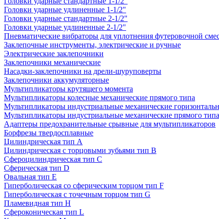
Головки ударные стандартные 1-1/2"
Головки ударные удлиненные 1-1/2"
Головки ударные стандартные 2-1/2"
Головки ударные удлиненные 2-1/2"
Пневматические вибраторы для уплотнения футеровочной сме
Заклепочные инструменты, электрические и ручные
Электрические заклепочники
Заклепочники механические
Насадки-заклепочники на дрели-шуруповерты
Заклепочники аккумуляторные
Мультипликаторы крутящего момента
Мультипликаторы колесные механические прямого типа
Мультипликаторы индустриальные механические горизонтальн
Мультипликаторы индустриальные механические прямого тип
Адаптеры предохранительные срывные для мультипликаторов
Борфрезы твердосплавные
Цилиндрическая тип A
Цилиндрическая с торцовыми зубьями тип B
Сфероцилиндрическая тип C
Сферическая тип D
Овальная тип E
Гиперболическая со сферическим торцом тип F
Гиперболическая с точечным торцом тип G
Пламевидная тип H
Сфероконическая тип L