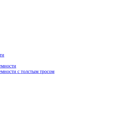
ти
емности
мности с толстым тросом