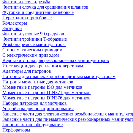
Фитинги елочка-резьба
Фитинги елочка для сращивания шлангов
Футорки и соединители резьбовые
Переходники резьбовые
Коллекторы
Заглушки
Фитинги угловые 90 градусов
Фитинги тройники Т-образные
Резьбонарезные манипуляторы
С пневматическим приводом
С электрическим приводом
Верстаки-столы для резьбонарезных манипуляторов
Инсталяции для крепления к верстакам
Адаптеры для патронов
Патроны для плашек к резьбонарезным манипуляторам
Патроны моментные для метчиков
Моментные патроны ISO для метчиков
Моментные патроны DIN371 для метчиков
Моментные патроны DIN376 для метчиков
Наборы патронов для метчиков
Устройства для позиционирования
Запасные части для электрических резьбонарезных манипулято
Запасные части для пневматических резьбонарезных манипуля
Горно-шахтное оборудование
Перфораторы