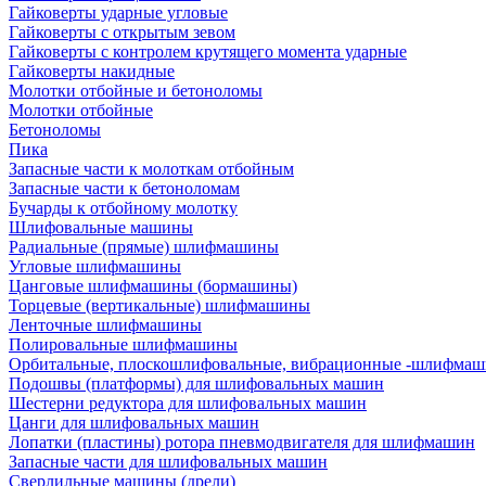
Гайковерты ударные угловые
Гайковерты с открытым зевом
Гайковерты с контролем крутящего момента ударные
Гайковерты накидные
Молотки отбойные и бетоноломы
Молотки отбойные
Бетоноломы
Пика
Запасные части к молоткам отбойным
Запасные части к бетоноломам
Бучарды к отбойному молотку
Шлифовальные машины
Радиальные (прямые) шлифмашины
Угловые шлифмашины
Цанговые шлифмашины (бормашины)
Торцевые (вертикальные) шлифмашины
Ленточные шлифмашины
Полировальные шлифмашины
Орбитальные, плоскошлифовальные, вибрационные -шлифма
Подошвы (платформы) для шлифовальных машин
Шестерни редуктора для шлифовальных машин
Цанги для шлифовальных машин
Лопатки (пластины) ротора пневмодвигателя для шлифмашин
Запасные части для шлифовальных машин
Сверлильные машины (дрели)