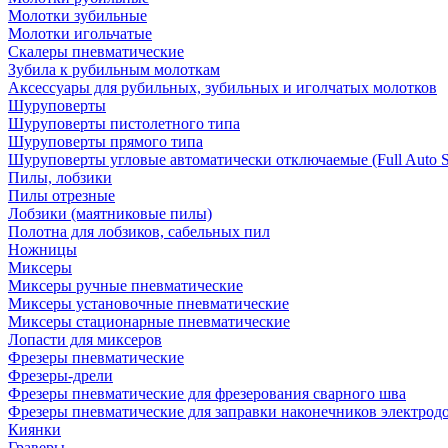
Молотки зубильные
Молотки игольчатые
Скалеры пневматические
Зубила к рубильным молоткам
Аксессуары для рубильных, зубильных и иголчатых молотков
Шуруповерты
Шуруповерты пистолетного типа
Шуруповерты прямого типа
Шуруповерты угловые автоматически отключаемые (Full Auto S
Пилы, лобзики
Пилы отрезные
Лобзики (маятниковые пилы)
Полотна для лобзиков, сабельных пил
Ножницы
Миксеры
Миксеры ручные пневматические
Миксеры установочные пневматические
Миксеры стационарные пневматические
Лопасти для миксеров
Фрезеры пневматические
Фрезеры-дрели
Фрезеры пневматические для фрезерования сварного шва
Фрезеры пневматические для заправки наконечников электродо
Киянки
Граверы