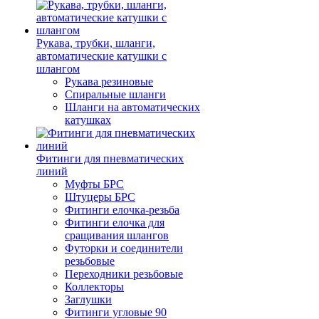
Рукава, трубки, шланги,
автоматические катушки с
шлангом
Рукава резиновые
Спиральные шланги
Шланги на автоматических
катушках
Фитинги для пневматических
линий
Муфты БРС
Штуцеры БРС
Фитинги елочка-резьба
Фитинги елочка для
сращивания шлангов
Футорки и соединители
резьбовые
Переходники резьбовые
Коллекторы
Заглушки
Фитинги угловые 90