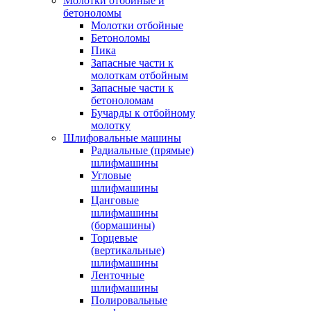
Молотки отбойные и
бетоноломы
Молотки отбойные
Бетоноломы
Пика
Запасные части к
молоткам отбойным
Запасные части к
бетоноломам
Бучарды к отбойному
молотку
Шлифовальные машины
Радиальные (прямые)
шлифмашины
Угловые
шлифмашины
Цанговые
шлифмашины
(бормашины)
Торцевые
(вертикальные)
шлифмашины
Ленточные
шлифмашины
Полировальные