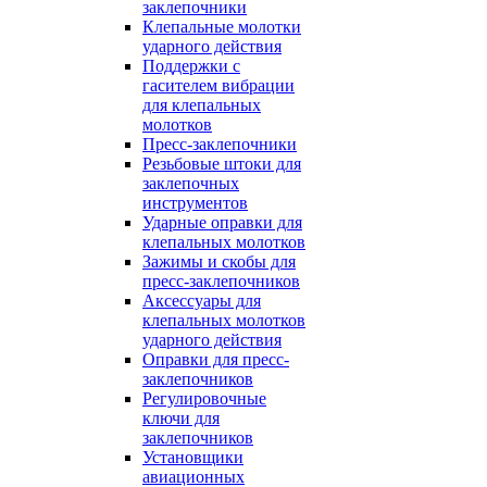
заклепочники
Клепальные молотки
ударного действия
Поддержки с
гасителем вибрации
для клепальных
молотков
Пресс-заклепочники
Резьбовые штоки для
заклепочных
инструментов
Ударные оправки для
клепальных молотков
Зажимы и скобы для
пресс-заклепочников
Аксессуары для
клепальных молотков
ударного действия
Оправки для пресс-
заклепочников
Регулировочные
ключи для
заклепочников
Установщики
авиационных