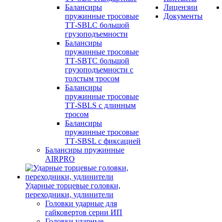
Балансиры
Лицензии
пружинные тросовые
Документы
ТТ-SBLC большой
грузоподъемности
Балансиры
пружинные тросовые
ТТ-SBTC большой
грузоподъемности с
толстым тросом
Балансиры
пружинные тросовые
ТТ-SBLS с длинным
тросом
Балансиры
пружинные тросовые
ТТ-SBSL с фиксацией
Балансиры пружинные
AIRPRO
Ударные торцевые головки,
переходники, удлинители
Головки ударные для
гайковертов серии ИП
Головки ударные