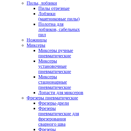
Пилы, лобзики
Пилы отрезные
Лобзики
(маятниковые пилы)
Полотна для
лобзиков, сабельных
пил
Ножницы
Миксеры
Миксеры ручные
пневматические
Миксеры
установочные
пневматические
Миксеры
стационарные
пневматические
Лопасти для миксеров
Фрезеры пневматические
Фрезеры-дрели
Фрезеры
пневматические для
фрезерования
сварного шва
Фрезеры