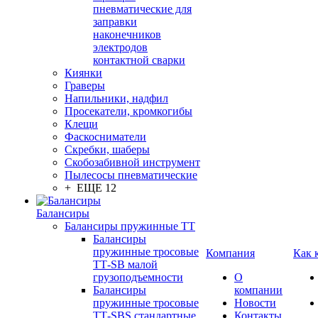
пневматические для
заправки
наконечников
электродов
контактной сварки
Киянки
Граверы
Напильники, надфил
Просекатели, кромкогибы
Клещи
Фаскосниматели
Скребки, шаберы
Скобозабивной инструмент
Пылесосы пневматические
+ ЕЩЕ 12
Балансиры
Балансиры пружинные TT
Балансиры
пружинные тросовые
Компания
Как 
ТТ-SB малой
грузоподъемности
О
Балансиры
компании
пружинные тросовые
Новости
ТТ-SBS стандартные
Контакты