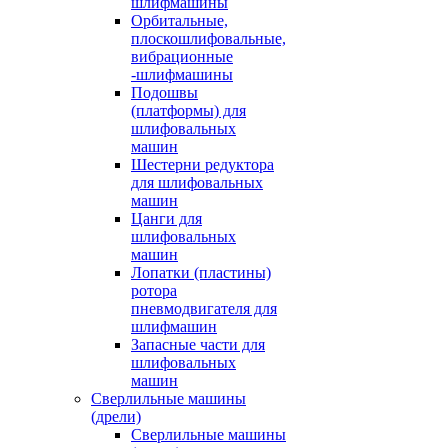
шлифмашины
Орбитальные,
плоскошлифовальные,
вибрационные
-шлифмашины
Подошвы
(платформы) для
шлифовальных
машин
Шестерни редуктора
для шлифовальных
машин
Цанги для
шлифовальных
машин
Лопатки (пластины)
ротора
пневмодвигателя для
шлифмашин
Запасные части для
шлифовальных
машин
Сверлильные машины
(дрели)
Сверлильные машины