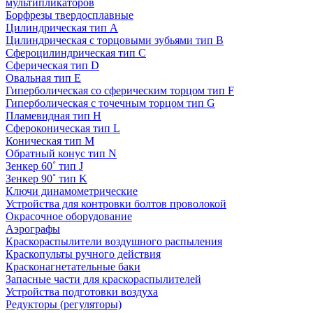
мультипликаторов
Борфрезы твердосплавные
Цилиндрическая тип A
Цилиндрическая с торцовыми зубьями тип B
Сфероцилиндрическая тип C
Сферическая тип D
Овальная тип E
Гиперболическая со сферическим торцом тип F
Гиперболическая с точечным торцом тип G
Пламевидная тип H
Сфероконическая тип L
Коническая тип M
Обратный конус тип N
Зенкер 60˚ тип J
Зенкер 90˚ тип K
Ключи динамометрические
Устройства для контровки болтов проволокой
Окрасочное оборудование
Аэрографы
Краскораспылители воздушного распыления
Краскопульты ручного действия
Красконагнетательные баки
Запасные части для краскораспылителей
Устройства подготовки воздуха
Редукторы (регуляторы)