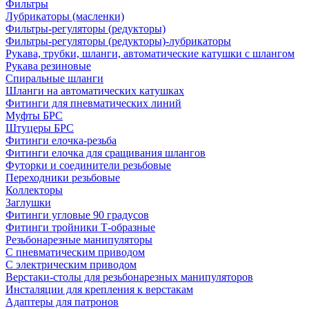
Фильтры
Лубрикаторы (масленки)
Фильтры-регуляторы (редукторы)
Фильтры-регуляторы (редукторы)-лубрикаторы
Рукава, трубки, шланги, автоматические катушки с шлангом
Рукава резиновые
Спиральные шланги
Шланги на автоматических катушках
Фитинги для пневматических линий
Муфты БРС
Штуцеры БРС
Фитинги елочка-резьба
Фитинги елочка для сращивания шлангов
Футорки и соединители резьбовые
Переходники резьбовые
Коллекторы
Заглушки
Фитинги угловые 90 градусов
Фитинги тройники Т-образные
Резьбонарезные манипуляторы
С пневматическим приводом
С электрическим приводом
Верстаки-столы для резьбонарезных манипуляторов
Инсталяции для крепления к верстакам
Адаптеры для патронов