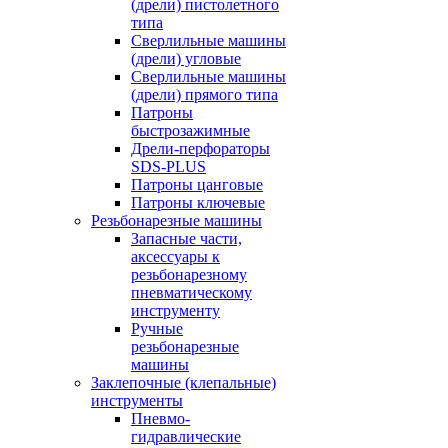
(дрели) пистолетного
типа
Сверлильные машины
(дрели) угловые
Сверлильные машины
(дрели) прямого типа
Патроны
быстрозажимные
Дрели-перфораторы
SDS-PLUS
Патроны цанговые
Патроны ключевые
Резьбонарезные машины
Запасные части,
аксессуары к
резьбонарезному
пневматическому
инструменту
Ручные
резьбонарезные
машины
Заклепочные (клепальные)
инструменты
Пневмо-
гидравлические