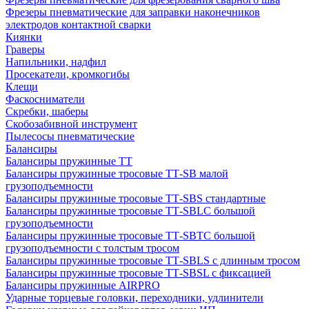
Фрезеры пневматические для заправки наконечников
электродов контактной сварки
Киянки
Граверы
Напильники, надфил
Просекатели, кромкогибы
Клещи
Фаскосниматели
Скребки, шаберы
Скобозабивной инструмент
Пылесосы пневматические
Балансиры
Балансиры пружинные TT
Балансиры пружинные тросовые ТТ-SB малой
грузоподъемности
Балансиры пружинные тросовые ТТ-SBS стандартные
Балансиры пружинные тросовые ТТ-SBLC большой
грузоподъемности
Балансиры пружинные тросовые ТТ-SBTC большой
грузоподъемности с толстым тросом
Балансиры пружинные тросовые ТТ-SBLS с длинным тросом
Балансиры пружинные тросовые ТТ-SBSL с фиксацией
Балансиры пружинные AIRPRO
Ударные торцевые головки, переходники, удлинители