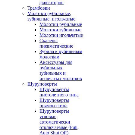
фиксаторов
Трамбовки
Молотки рубильные,
зубильные, игольчатые
Молотки рубильные
Молотки зубильные
Молотки игольчатые
Скалеры
пневматические
Зубила к рубильным
молоткам
Аксессуары для
рубильных,
зубильных и
иголчатых молотков
Шуруповерты
Шуруповерты
пистолетного типа
Шуруповерты
прямого типа
Шуруповерты
угловые
автоматически
отключаемые (Full
Auto Shut Off)