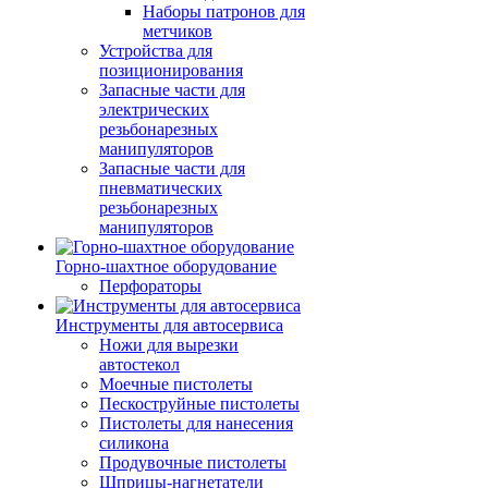
Наборы патронов для
метчиков
Устройства для
позиционирования
Запасные части для
электрических
резьбонарезных
манипуляторов
Запасные части для
пневматических
резьбонарезных
манипуляторов
Горно-шахтное оборудование
Перфораторы
Инструменты для автосервиса
Ножи для вырезки
автостекол
Моечные пистолеты
Пескоструйные пистолеты
Пистолеты для нанесения
силикона
Продувочные пистолеты
Шприцы-нагнетатели