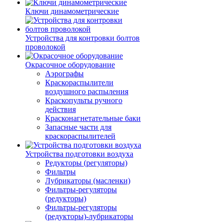
Ключи динамометрические
Устройства для контровки болтов
проволокой
Окрасочное оборудование
Аэрографы
Краскораспылители
воздушного распыления
Краскопульты ручного
действия
Красконагнетательные баки
Запасные части для
краскораспылителей
Устройства подготовки воздуха
Редукторы (регуляторы)
Фильтры
Лубрикаторы (масленки)
Фильтры-регуляторы
(редукторы)
Фильтры-регуляторы
(редукторы)-лубрикаторы