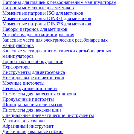
Патроны для плашек к резьбонарезным манипуляторам
Патроны моментные для метчиков
Моментные патроны ISO для метчиков
Моментные патроны DIN371 для метчиков
Моментные патроны DIN376 для метчиков
Наборы патронов для метчиков
Устройства для позиционирования
Запасные части для электрических резьбонарезных
манипуляторов
Запасные части для пневматических резьбонарезных
манипуляторов
Горно-шахтное оборудование
Перфораторы
Инструменты для автосервиса
Ножи для вырезки автостекол
Моечные пистолеты
Пескоструйные пистолеты
Пистолеты для нанесения силикона
Продувочные пистолеты
Шприцы-нагнетатели смазок
Пистолеты для накачки шин
Специальные пневматические инструменты
Магниты для сварки
Абразивный инструмент
Диски шлифовальные гибкие