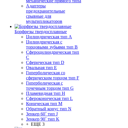
механические прямого типа
Адаптеры
предохранительные
срывные для
мультипликаторов
Борфрезы твердосплавные
Цилиндрическая тип A
Цилиндрическая с
торцовыми зубьями тип B
Сфероцилиндрическая тип
C
Сферическая тип D
Овальная тип E
Гиперболическая со
сферическим торцом тип F
Гиперболическая с
точечным торцом тип G
Пламевидная тип H
Сфероконическая тип L
Коническая тип M
Обратный конус тип N
Зенкер 60˚ тип J
Зенкер 90˚ тип K
+ ЕЩЕ 3