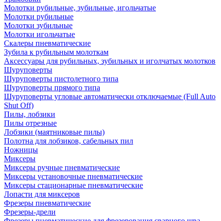
Молотки рубильные, зубильные, игольчатые
Молотки рубильные
Молотки зубильные
Молотки игольчатые
Скалеры пневматические
Зубила к рубильным молоткам
Аксессуары для рубильных, зубильных и иголчатых молотков
Шуруповерты
Шуруповерты пистолетного типа
Шуруповерты прямого типа
Шуруповерты угловые автоматически отключаемые (Full Auto
Shut Off)
Пилы, лобзики
Пилы отрезные
Лобзики (маятниковые пилы)
Полотна для лобзиков, сабельных пил
Ножницы
Миксеры
Миксеры ручные пневматические
Миксеры установочные пневматические
Миксеры стационарные пневматические
Лопасти для миксеров
Фрезеры пневматические
Фрезеры-дрели
Фрезеры пневматические для фрезерования сварного шва