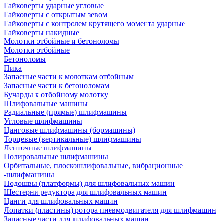
Гайковерты ударные угловые
Гайковерты с открытым зевом
Гайковерты с контролем крутящего момента ударные
Гайковерты накидные
Молотки отбойные и бетоноломы
Молотки отбойные
Бетоноломы
Пика
Запасные части к молоткам отбойным
Запасные части к бетоноломам
Бучарды к отбойному молотку
Шлифовальные машины
Радиальные (прямые) шлифмашины
Угловые шлифмашины
Цанговые шлифмашины (бормашины)
Торцевые (вертикальные) шлифмашины
Ленточные шлифмашины
Полировальные шлифмашины
Орбитальные, плоскошлифовальные, вибрационные
-шлифмашины
Подошвы (платформы) для шлифовальных машин
Шестерни редуктора для шлифовальных машин
Цанги для шлифовальных машин
Лопатки (пластины) ротора пневмодвигателя для шлифмашин
Запасные части для шлифовальных машин