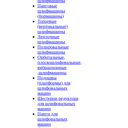
шлифмашины
Цанговые
шлифмашины
(бормашины)
Торцевые
(вертикальные)
шлифмашины
Ленточные
шлифмашины
Полировальные
шлифмашины
Орбитальные,
плоскошлифовальные,
вибрационные
-шлифмашины
Подошвы
(платформы) для
шлифовальных
машин
Шестерни редуктора
для шлифовальных
машин
Цанги для
шлифовальных
машин