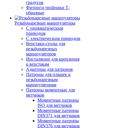
градусов
Фитинги тройники Т-
образные
Резьбонарезные манипуляторы
С пневматическим
приводом
С электрическим приводом
Верстаки-столы для
резьбонарезных
манипуляторов
Инсталяции для крепления
к верстакам
Адаптеры для патронов
Патроны для плашек к
резьбонарезным
манипуляторам
Патроны моментные для
метчиков
Моментные патроны
ISO для метчиков
Моментные патроны
DIN371 для метчиков
Моментные патроны
DIN376 для метчиков