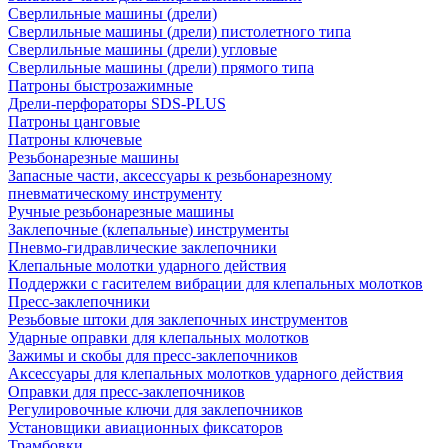
Сверлильные машины (дрели)
Сверлильные машины (дрели) пистолетного типа
Сверлильные машины (дрели) угловые
Сверлильные машины (дрели) прямого типа
Патроны быстрозажимные
Дрели-перфораторы SDS-PLUS
Патроны цанговые
Патроны ключевые
Резьбонарезные машины
Запасные части, аксессуары к резьбонарезному
пневматическому инструменту
Ручные резьбонарезные машины
Заклепочные (клепальные) инструменты
Пневмо-гидравлические заклепочники
Клепальные молотки ударного действия
Поддержки с гасителем вибрации для клепальных молотков
Пресс-заклепочники
Резьбовые штоки для заклепочных инструментов
Ударные оправки для клепальных молотков
Зажимы и скобы для пресс-заклепочников
Аксессуары для клепальных молотков ударного действия
Оправки для пресс-заклепочников
Регулировочные ключи для заклепочников
Установщики авиационных фиксаторов
Трамбовки