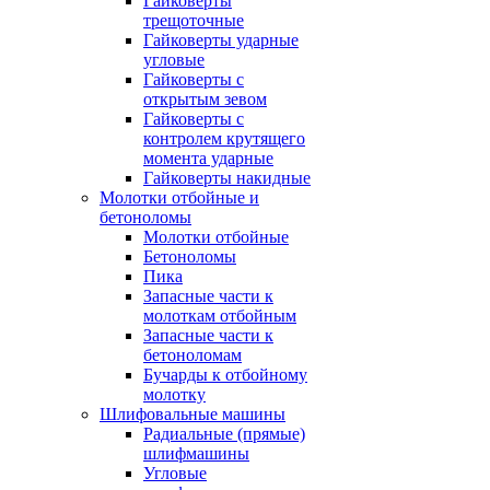
Гайковерты
трещоточные
Гайковерты ударные
угловые
Гайковерты с
открытым зевом
Гайковерты с
контролем крутящего
момента ударные
Гайковерты накидные
Молотки отбойные и
бетоноломы
Молотки отбойные
Бетоноломы
Пика
Запасные части к
молоткам отбойным
Запасные части к
бетоноломам
Бучарды к отбойному
молотку
Шлифовальные машины
Радиальные (прямые)
шлифмашины
Угловые