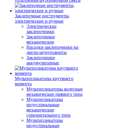
уплотнения футеровочной смеси
Заклепочные инструменты,
электрические и ручные
Электрические
заклепочники
Заклепочники
механические
Насадки-заклепочники на
дрели-шуруповерты
Заклепочники
аккумуляторные
Мультипликаторы крутящего
момента
Мультипликаторы колесные
механические прямого типа
Мультипликаторы
индустриальные
механические
горизонтального типа
Мультипликаторы
индустриальные