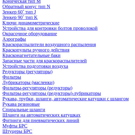
Коническая тип M
Обратный конус тип N
Зенкер 60˚ тип J
Зенкер 90˚ тип K
Ключи динамометрические
Устройства для контровки болтов проволокой
Окрасочное оборудование
Аэрографы
Краскораспылители воздушного распыления
Краскопульты ручного действия
Красконагнетательные баки
Запасные части для краскораспылителей
Устройства подготовки воздуха
Редукторы (регуляторы)
Фильтры
Лубрикаторы (масленки)
Фильтры-регуляторы (редукторы)
Фильтры-регуляторы (редукторы)-лубрикаторы
Рукава, трубки, шланги, автоматические катушки с шлангом
Рукава резиновые
Спиральные шланги
Шланги на автоматических катушках
Фитинги для пневматических линий
Муфты БРС
Штуцеры БРС