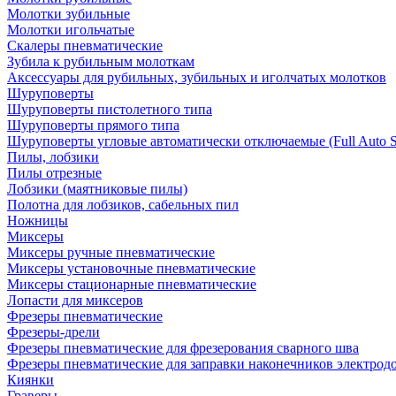
Молотки зубильные
Молотки игольчатые
Скалеры пневматические
Зубила к рубильным молоткам
Аксессуары для рубильных, зубильных и иголчатых молотков
Шуруповерты
Шуруповерты пистолетного типа
Шуруповерты прямого типа
Шуруповерты угловые автоматически отключаемые (Full Auto S
Пилы, лобзики
Пилы отрезные
Лобзики (маятниковые пилы)
Полотна для лобзиков, сабельных пил
Ножницы
Миксеры
Миксеры ручные пневматические
Миксеры установочные пневматические
Миксеры стационарные пневматические
Лопасти для миксеров
Фрезеры пневматические
Фрезеры-дрели
Фрезеры пневматические для фрезерования сварного шва
Фрезеры пневматические для заправки наконечников электродо
Киянки
Граверы